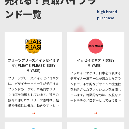
ンド一覧
high brand
purchase
プリーツプリーズ／イッセイミヤ
イッセイミヤケ（ISSEY
ケ( PLEATS PLEASE ISSEY
MIYAKE）
MIYAKE)
イッセイミヤケは、日本を代表する
プリーツプリーズ／イッセイミヤケ
デザイナー三宅一生が設立したブラ
は、デザイナー三宅一生が手がける
ンドで、革新的なデザインと機能性
ブランドの一つで、革新的なプリー
を融合させたファッションを展開し
ツ加工を特徴としています。独自の
ています。特徴的なのは、衣服をア
技術で作られたプリーツ素材は、軽
ートやテクノロジーとして捉える姿
量で伸縮性に優れ、動きやすさと快
勢で、布地やシルエットの可能性を
適な着心地を兼ね備えています。ま
探求する実験的なアプローチです。
た、シワになりにくく手入れが簡単
代表作のプリーツ加工は、軽量で伸
なため、日常使いから旅行まで幅広
縮性があり、シワになりにくい高機
く愛用されています。デザインはシ
能素材として広く知られています。