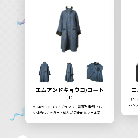
エムアンドキョウコ/コート
コ
①
コム 
パン
M.&KYOKOのハイブランド古着買取事例です。
れた
立体的なジャガード織りが印象的なウール混の
る履
ロングコート。ふんわりとした質感と、ゆった
す。
りとしたオーバーシルエットでリラックス感の
ある一着です。