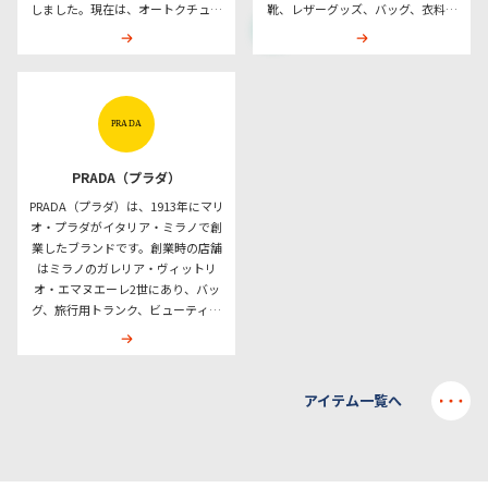
しました。現在は、オートクチュー
靴、レザーグッズ、バッグ、衣料品
ル、プレタポルテ、バッグ、シュー
などへ展開を広げました。現在は、
ズ、アクセサリー、ジュエリー、時
バッグ、レザーグッズ、プレタポル
計、フレグランス、メイクアップ、
テ、シューズ、アクセサリー、ジュ
スキンケアなどの商品カテゴリーを
エリー、フレグランスなどの商品カ
展開しています。代表的な商品・デ
テゴリーを展開しています。公式オ
ザイン要素として、「ミス ディオー
ンラインストアでは、トリオンフ、
ル」、レディ ディオール、カナージ
16、ラゲージなどのバッグラインも
ュ、サドルバッグ、CDロゴなどが知
確認できます。フランス・パリで創
PRADA（プラダ）
られています。フランス・パリで創
業したブランドとして、レザーグッ
PRADA（プラダ）は、1913年にマリ
業したブランドとして、ファッショ
ズやファッションアイテムを含む複
オ・プラダがイタリア・ミラノで創
ン、フレグランス、ビューティーな
数の分野で事業を行っています。
業したブランドです。創業時の店舗
ど複数の分野で事業を行っていま
はミラノのガレリア・ヴィットリ
す。
オ・エマヌエーレ2世にあり、バッ
グ、旅行用トランク、ビューティー
ケース、アクセサリー、ジュエリー
などを扱っていました。現在は、ウ
ィメンズとメンズのウェア、バッ
グ、シューズ、アクセサリー、フレ
アイテム一覧へ
グランスなどの商品カテゴリーを展
開しています。公式オンラインスト
アでは、サフィアーノレザー、Re-
Nylon、Prada Galleria、Prada Re-