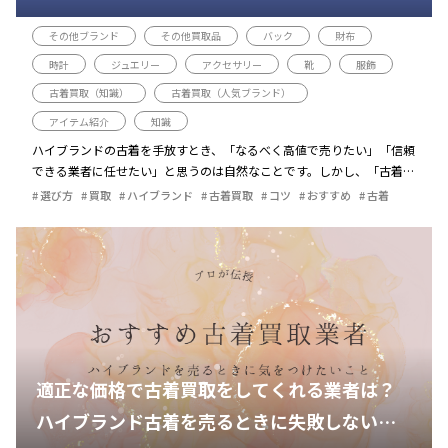
その他ブランド
その他買取品
バック
財布
時計
ジュエリー
アクセサリー
靴
服飾
古着買取（知識）
古着買取（人気ブランド）
アイテム紹介
知識
ハイブランドの古着を手放すとき、「なるべく高値で売りたい」「信頼
できる業者に任せたい」と思うのは自然なことです。しかし、「古着買
取はどんな流れで進むのか」「数ある買取業者の中から、どのように選
選び方
買取
ハイブランド
古着買取
コツ
おすすめ
古着
べばよいのか」と迷う方も多い […]
適正な価格で古着買取をしてくれる業者は？
ハイブランド古着を売るときに失敗しないコ