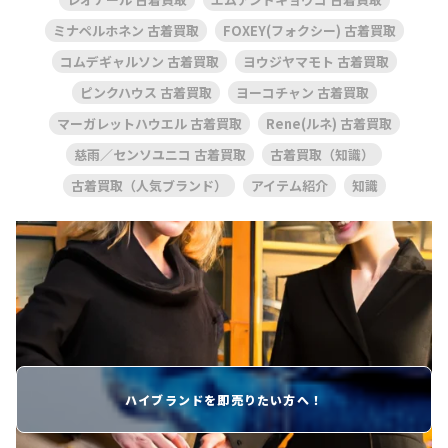
ミナペルホネン 古着買取
FOXEY(フォクシー) 古着買取
コムデギャルソン 古着買取
ヨウジヤマモト 古着買取
ピンクハウス 古着買取
ヨーコチャン 古着買取
マーガレットハウエル 古着買取
Rene(ルネ) 古着買取
慈雨／センソユニコ 古着買取
古着買取（知識）
古着買取（人気ブランド）
アイテム紹介
知識
ハイブランドを即売りたい方へ！