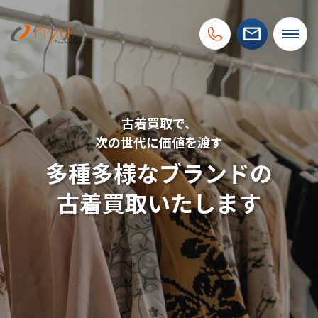
古着買取の
プ
ロ
がしっかり査定
あなたの古着を
眠っている古着を
多種多様なブランドの
買取させてください
新たな価値に変え
古着買取いたします
ます。
その他ブランド
その他買取品
その他ブランド
その他買取
その他ブランド
その他買取品
バック
財布
時計
古着買取（知識）
古着買取（知識）
ジュエリー
アクセサリー
古着買取（人気ブランド）
古着買取（人気ブランド）