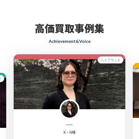
Editionなどの素材名・商品ラインも
確認できます。イタリア・ミラノで
創業したブランドとして、レザーグ
ッズやファッションアイテムを含む
高価買取事例集
複数の分野で事業を行っています。
Achievement&Voice
ハイブランド
ド
K・N様