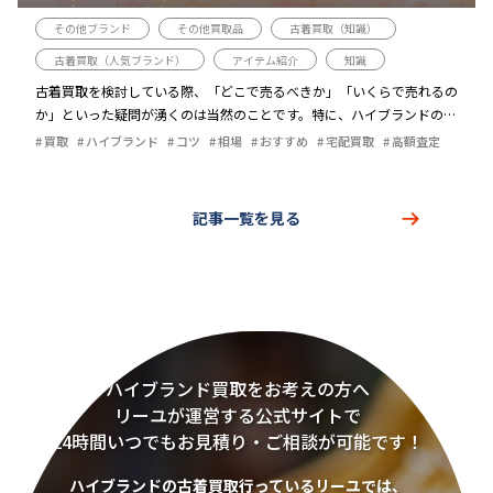
ツ
その他ブランド
その他買取品
古着買取（知識）
古着買取（人気ブランド）
アイテム紹介
知識
古着買取を検討している際、「どこで売るべきか」「いくらで売れるの
か」といった疑問が湧くのは当然のことです。特に、ハイブランドの古
着を売る場合、適切な買取業者を選ばなければ、予想以上に低い価格で
買取
ハイブランド
コツ
相場
おすすめ
宅配買取
高額査定
売却することになりかねません […]
記事一覧を見る
ハイブランド買取をお考えの方へ
リーユが運営する公式サイトで
24時間いつでもお見積り・ご相談が可能です！
ハイブランドの古着買取行っているリーユでは、