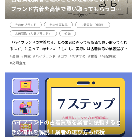
ブランド古着を高値で買い取ってもらうコツ
も解説
その他ブランド
その他買取品
古着買取（知識）
古着買取（人気ブランド）
知識
「ハイブランドの古着なら、どの業者に売っても高値で買い取ってくれ
るはず」と思っていませんか？しかし、実際には古着買取の業者選びひ
とつで、数千円から数万円もの差が出ることも珍しくありません。高値
高値
買取
ハイブランド
コツ
おすすめ
古着
宅配買取
での取引を実現するためには、 […]
高額査定
ハイブランドの古着買取を業者に依頼すると
きの流れを解説！業者の選び方も伝授