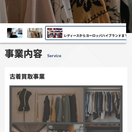
ハイブランドの古着買取を業者
適正な価格で古着買取をして
靴
服飾
古着買取（知識）
アイテム紹介
知識
古着買取業者を選ぶときの注意
知識
に依頼するときの流れを解説！
れる業者は？ハイブランド古
古着買取（人気ブランド）
点とは？ハイブランド古着を高
業者の選び方も伝授
を売るときに失敗しないコツ
アイテム紹介
知識
値で買い取ってもらうコツも解
説
あなたの古着
高値で買取ます。
事業内容
Service
古着買取事業