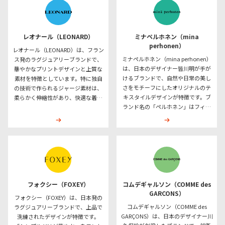
ンプルでありながら大胆なカラー展
また、シンプルでタイムレスなデザ
開やアート性の高いプリントを取り
インが多く、性別や年齢を問わず幅
入れており、個性を引き立てます。
広い層に愛されています。サステナ
多様な体型にフィットし、年齢や性
ブルな理念を重視し、素材選びや生
レオナール（LEONARD）
ミナペルホネン（mina
別を問わず誰もが楽しめる点も魅力
産工程において環境への配慮も行っ
perhonen）
レオナール（LEONARD）は、フラン
です。サステナブルな製品作りにも
ています。イッセイミヤケは、美し
ミナペルホネン（mina perhonen）
ス発のラグジュアリーブランドで、
注力しており、ファッション業界で
さと実用性を兼ね備えた革新性で、
は、日本のデザイナー皆川明が手が
華やかなプリントデザインと上質な
の革新性と実用性を兼ね備えたブラ
国内外から高い評価を受けるブラン
けるブランドで、自然や日常の美し
素材を特徴としています。特に独自
ンドとして、国内外で高く評価され
ドです。
さをモチーフにしたオリジナルのテ
の技術で作られるジャージ素材は、
ています。
キスタイルデザインが特徴です。ブ
柔らかく伸縮性があり、快適な着心
ランド名の「ペルホネン」はフィン
地を提供します。最大の魅力は、熟
ランド語で蝶を意味し、軽やかさや
練の職人が手がける独創的なプリン
自由な発想を象徴しています。特に
ト柄で、花柄や幾何学模様など、エ
手描き風のイラストや幾何学模様を
レガントでありながら個性を引き立
取り入れたテキスタイルは唯一無二
てるデザインが多くのファンを魅了
の存在感を持ち、毎シーズン異なる
しています。レオナールのアイテム
デザインが発表されることでコレク
は、上品でありながら日常使いも可
ター心をくすぐります。また、リネ
能なため、幅広いシーンで活躍しま
ンやウールなどの自然素材を使用
す。特にワンピースやスカートとい
フォクシー（FOXEY）
コムデギャルソン（COMME des
し、長く愛用できる耐久性と着心地
ったアイテムは、タイムレスな美し
GARCONS）
フォクシー（FOXEY）は、日本発の
の良さを兼ね備えています。シンプ
さを持ち、年齢やトレンドを問わず
コムデギャルソン（COMME des
ラグジュアリーブランドで、上品で
ルな中にも遊び心があり、時代やト
高い人気を誇ります。洗練されたデ
GARÇONS）は、日本のデザイナー川
洗練されたデザインが特徴です。
レンドを超越したデザインは、ファ
ザインと機能性を兼ね備えたブラン