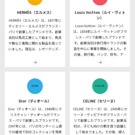
シップを背景に、伝統的なレザー製
チュール、プレタポルテ、バッグ、
品からファッションアイテムまで多
シューズ、アクセサリー、フレグラ
HERMÈS（エルメス）
Louis Vuitton（ルイ・ヴィト
様なラインを展開しているブランド
ンス、メイクアップ、スキンケアな
ン）
HERMÈS（エルメス）は、1837年に
です。
ど複数の商品カテゴリーを展開して
Louis Vuitton（ルイ・ヴィトン）
ティエリー・エルメスがフランス・
います。フランス・パリを拠点とす
は、1854年にルイ・ヴィトンがフラ
パリで創業したブランドです。創業
るブランドとして、ファッション、
ンス・パリで創業したブランドで
当初は馬具工房として始まり、馬具
香水、化粧品などの分野で事業を行
す。創業当初は旅行用トランクの製
や鞍など乗馬に関わる製品を扱って
っています。
造を中心に事業を開始しました。そ
いました。現在は、レザーグッズ、
の後、旅行鞄、バッグ、財布、アパ
バッグ、シルク製品、衣料品、靴、
レル、シューズ、アクセサリー、時
ベルト、帽子、手袋、ジュエリー、
計、ジュエリー、香水などの商品カ
時計、香水、ビューティー、家具、
テゴリーを展開しています。代表的
テーブルウェアなどの商品カテゴリ
なデザイン要素として、モノグラ
ーを展開しています。知られている
ム・キャンバス、ダミエ・キャンバ
商品・デザイン要素として、バーキ
ス、LVロゴ、トランクに由来するデ
ン、ケリー、カレ、Hモチーフ、馬具
ザインなどが知られています。フラ
に由来するデザインなどがありま
ンス・パリで創業したブランドとし
す。フランス・パリで創業したブラ
Dior（ディオール）
CELINE（セリーヌ）
て、旅行用品を起点に、レザーグッ
ンドとして、レザーグッズやシルク
Dior（ディオール）は、1946年にク
CELINE（セリーヌ）は、1945年にセ
ズやファッションアイテムなど複数
製品を含む複数の分野で事業を行っ
リスチャン・ディオールがフラン
リーヌ・ヴィピアナがフランス・パ
の分野で事業を行っています。
ています。
ス・パリで創業したブランドです。
リで創業したブランドです。創業当
1947年には、パリのモンテーニュ通
初は、子ども向けの靴を扱う店舗と
り30番地で初のコレクションを発表
して始まりました。その後、婦人