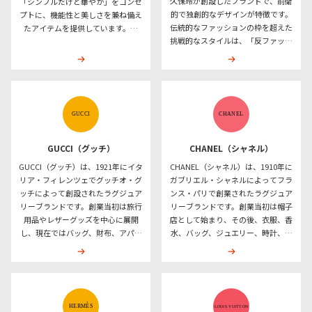
久保玲が創設したブランドで、前衛
「シンプルだけど華やか」をコンセ
ッションだけでなくインテリアや生
ドとして、国内外で多くの支持を得
的で独創的なデザインが特徴です。
プトに、機能性と美しさを兼ね備え
活雑貨にも展開されています。ミナ
ています。
伝統的なファッションの枠を超えた
たアイテムを提供しています。特
ペルホネンは、個性を大切にする
挑戦的なスタイルは、「反ファッシ
に、フォーマルにもカジュアルにも
人々から愛され続けるブランドで
ョン」とも称され、世界的な影響力
対応できるワンピースやジャケット
す。
を持っています。ブランドの代表的
は、幅広い年齢層の女性から支持さ
な特徴として、解体・再構築をテー
れています。上質な素材や精緻なカ
マにしたアシンメトリーなシルエッ
ッティングによる美しいシルエット
トや大胆な素材の組み合わせ、黒を
が魅力で、エレガントながらも動き
基調としたデザインがあります。ま
やすさを追求しています。また、シ
た、アートや哲学的要素を取り入れ
ーンを問わず着こなせる汎用性の高
たコレクションは、常にファッショ
さもポイントです。アクセサリーや
GUCCI（グッチ）
CHANEL（シャネル）
ン業界に革新をもたらしています。
帽子といった小物も展開しており、
GUCCI（グッチ）は、1921年にイタ
CHANEL（シャネル）は、1910年に
幅広いライン展開も特徴で、高級ラ
トータルコーディネートを提案して
リア・フィレンツェでグッチオ・グ
ガブリエル・シャネルによってフラ
インから手頃な価格のプレイライ
います。控えめながらも存在感を放
ッチによって創設されたラグジュア
ンス・パリで創業されたラグジュア
ン、香水や小物まで多岐にわたりま
つデザインは、時代を超えて愛され
リーブランドです。創業当初は旅行
リーブランドです。創業当初は帽子
す。独自の視点と美学を持つコムデ
続けており、フォクシーは「大人の
用品やレザーグッズを中心に展開
店として始まり、その後、衣服、香
ギャルソンは、性別や国境を越えて
女性の理想」を叶えるブランドとし
し、現在ではバッグ、財布、アパレ
水、バッグ、ジュエリー、時計、化
支持される革新的なブランドです。
て高い評価を得ています。
ル、シューズ、アクセサリー、香水
粧品などへ展開を広げました。代表
など幅広い商品を扱っています。代
的な商品・デザイン要素として、香
表的なデザイン要素として、GGロ
水「N°5」、ツイードジャケット、キ
ゴ、ウェブストライプ、ホースビッ
ルティングバッグ、チェーンストラ
ト、バンブーハンドルなどが知られ
ップ、カメリア、ダブルCロゴなどが
ています。イタリアのクラフトマン
知られています。現在は、オートク