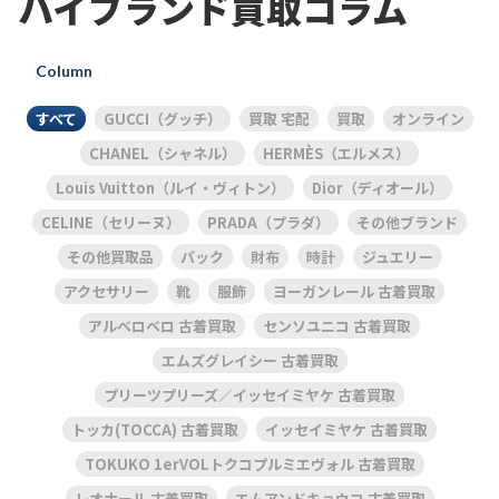
ハイブランド買取コラム
Column
すべて
GUCCI（グッチ）
買取 宅配
買取
オンライン
CHANEL（シャネル）
HERMÈS（エルメス）
Louis Vuitton（ルイ・ヴィトン）
Dior（ディオール）
CELINE（セリーヌ）
PRADA（プラダ）
その他ブランド
その他買取品
バック
財布
時計
ジュエリー
アクセサリー
靴
服飾
ヨーガンレール 古着買取
アルベロベロ 古着買取
センソユニコ 古着買取
エムズグレイシー 古着買取
プリーツプリーズ／イッセイミヤケ 古着買取
トッカ(TOCCA) 古着買取
イッセイミヤケ 古着買取
TOKUKO 1erVOLトクコプルミエヴォル 古着買取
レオナール 古着買取
エムアンドキョウコ 古着買取