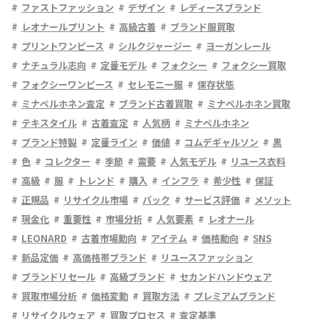
ファストファッション
デザイン
レディースブランド
レオナールプリント
高級古着
ブランド服買取
プリントワンピース
シルクジャージー
ヨーガンレール
ナチュラル志向
定番モデル
フォクシー
フォクシー買取
フォクシーワンピース
セレモニー服
保存状態
ミナペルホネン査定
ブランド古着買取
ミナペルホネン買取
テキスタイル
古着査定
人気柄
ミナペルホネン
ブランド特製
定番ライン
価値
コムデギャルソン
黒
色
コレクター
季節
需要
人気モデル
リユース衣料
高級
服
トレンド
購入
インフラ
希少性
保証
正規品
リサイクル市場
バック
サービス評価
メソット
現金化
重要性
市場分析
人気要素
レオナール
LEONARD
古着市場動向
アイテム
価格動向
SNS
新品定価
高価格帯ブランド
リユースファッション
ブランドリセール
高級ブランド
セカンドハンドウェア
買取市場分析
価格変動
買取方法
プレミアムブランド
リサイクルウェア
買取プロセス
査定基準