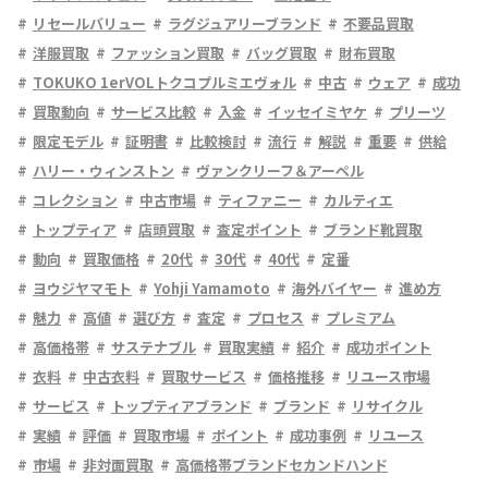
リセールバリュー
ラグジュアリーブランド
不要品買取
洋服買取
ファッション買取
バッグ買取
財布買取
TOKUKO 1erVOLトクコプルミエヴォル
中古
ウェア
成功
買取動向
サービス比較
入金
イッセイミヤケ
プリーツ
限定モデル
証明書
比較検討
流行
解説
重要
供給
ハリー・ウィンストン
ヴァンクリーフ＆アーペル
コレクション
中古市場
ティファニー
カルティエ
トップティア
店頭買取
査定ポイント
ブランド靴買取
動向
買取価格
20代
30代
40代
定番
ヨウジヤマモト
Yohji Yamamoto
海外バイヤー
進め方
魅力
高値
選び方
査定
プロセス
プレミアム
高価格帯
サステナブル
買取実績
紹介
成功ポイント
衣料
中古衣料
買取サービス
価格推移
リユース市場
サービス
トップティアブランド
ブランド
リサイクル
実績
評価
買取市場
ポイント
成功事例
リユース
市場
非対面買取
高価格帯ブランドセカンドハンド