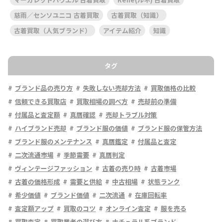
慈雨／センソユニコ 古着買取
古着買取（知識）
古着買取（人気ブランド）
アイテム紹介
知識
タグ
ブランド品の売り方
失敗しない売却方法
買取価格の比較
信頼できる買取店
買取相場の調べ方
売却前の準備
付属品と査定額
真贋確認
売却トラブル対策
ハイブランド売却
ブランド服の価値
ブランド服の保管方法
ブランド服のメンテナンス
真贋鑑定
付属品と査定
二次流通市場
季節需要
真贋判定
ヴィンテージファッション
古着の売り時
古着市場
古着の価格形成
需要と供給
中古相場
状態ランク
希少価値
ブランド価値
二次流通
在庫回転率
査定額アップ
買取のコツ
オンライン査定
服を売る
買取査定
買取業者の選び方
ナチュラル系ブランド