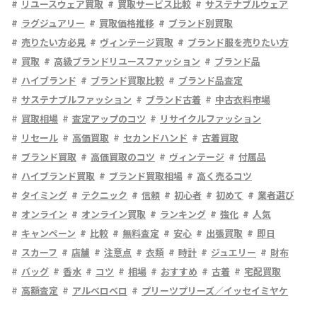
リユースウェア買取
買取サービス比較
サステナブルウェア
ラグジュアリー
買取価格推移
ブランド別買取
売りたい方必見
ヴィンテージ買取
ブランド服を売りたい方
買取
高級ブランドリユースファッション
ブランド品
ハイブランド
ブランド買取比較
ブランド品査定
サステナブルファッション
ブランド古着
中古衣料市場
買取相場
査定アップのコツ
リサイクルファッション
リセール
高価買取
セカンドハンド
古着買取
ブランド買取
高価買取のコツ
ヴィンテージ
付属品
ハイブランド買取
ブランド買取相場
高く売るコツ
タイミング
テクニック
信頼
初心者
初めて
業者選び
オンライン
オンライン買取
ランキング
強化
人気
キャンペーン
比較
無料査定
安心
出張買取
即日
スカーフ
店舗
注意点
衣類
時計
ジュエリー
財布
バッグ
香水
コツ
相場
おすすめ
古着
宅配買取
高額査定
アルベロベロ
プリーツプリーズ／イッセイミヤケ