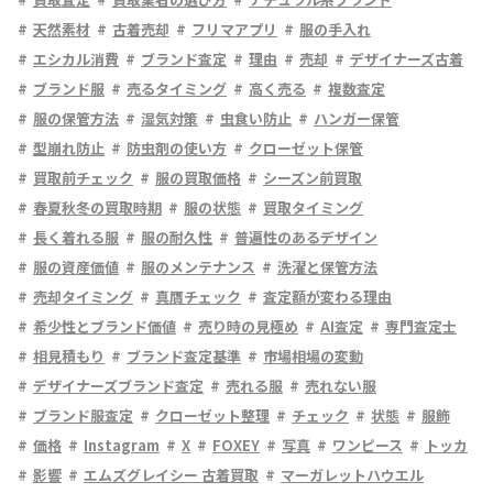
天然素材
古着売却
フリマアプリ
服の手入れ
エシカル消費
ブランド査定
理由
売却
デザイナーズ古着
ブランド服
売るタイミング
高く売る
複数査定
服の保管方法
湿気対策
虫食い防止
ハンガー保管
型崩れ防止
防虫剤の使い方
クローゼット保管
買取前チェック
服の買取価格
シーズン前買取
春夏秋冬の買取時期
服の状態
買取タイミング
長く着れる服
服の耐久性
普遍性のあるデザイン
服の資産価値
服のメンテナンス
洗濯と保管方法
売却タイミング
真贋チェック
査定額が変わる理由
希少性とブランド価値
売り時の見極め
AI査定
専門査定士
相見積もり
ブランド査定基準
市場相場の変動
デザイナーズブランド査定
売れる服
売れない服
ブランド服査定
クローゼット整理
チェック
状態
服飾
価格
Instagram
X
FOXEY
写真
ワンピース
トッカ
影響
エムズグレイシー 古着買取
マーガレットハウエル