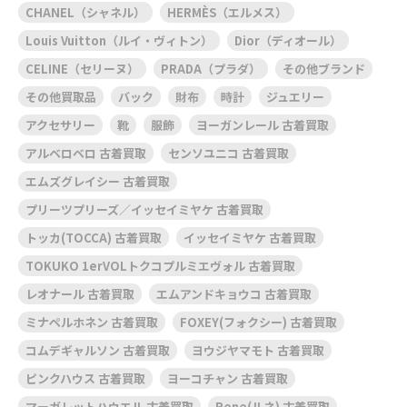
CHANEL（シャネル）
HERMÈS（エルメス）
Louis Vuitton（ルイ・ヴィトン）
Dior（ディオール）
CELINE（セリーヌ）
PRADA（プラダ）
その他ブランド
その他買取品
バック
財布
時計
ジュエリー
アクセサリー
靴
服飾
ヨーガンレール 古着買取
アルベロベロ 古着買取
センソユニコ 古着買取
エムズグレイシー 古着買取
プリーツプリーズ／イッセイミヤケ 古着買取
トッカ(TOCCA) 古着買取
イッセイミヤケ 古着買取
TOKUKO 1erVOLトクコプルミエヴォル 古着買取
レオナール 古着買取
エムアンドキョウコ 古着買取
ミナペルホネン 古着買取
FOXEY(フォクシー) 古着買取
コムデギャルソン 古着買取
ヨウジヤマモト 古着買取
ピンクハウス 古着買取
ヨーコチャン 古着買取
マーガレットハウエル 古着買取
Rene(ルネ) 古着買取