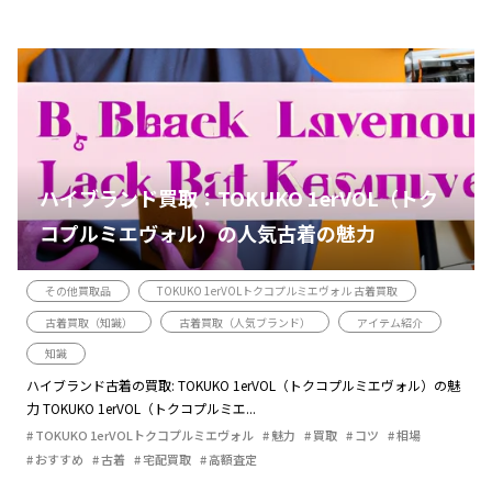
ハイブランド買取：TOKUKO 1erVOL（トク
コプルミエヴォル）の人気古着の魅力
その他買取品
TOKUKO 1erVOLトクコプルミエヴォル 古着買取
古着買取（知識）
古着買取（人気ブランド）
アイテム紹介
知識
ハイブランド古着の買取: TOKUKO 1erVOL（トクコプルミエヴォル）の魅
力 TOKUKO 1erVOL（トクコプルミエ...
TOKUKO 1erVOLトクコプルミエヴォル
魅力
買取
コツ
相場
おすすめ
古着
宅配買取
高額査定