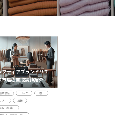
ップティアブランドリユ
ス市場の買取実績紹介
他買取品
バック
時計
エリー
服飾
買取（知識）