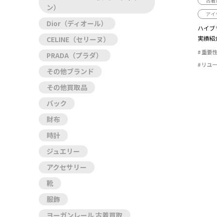
古着
ン）
アイ
Dior（ディオール）
ハイブ
実績紹
CELINE（セリーヌ）
とって重
重要
PRADA（プラダ）
リユ
その他ブランド
その他買取品
バック
財布
時計
ジュエリー
アクセサリー
靴
服飾
ヨーガンレール 古着買取