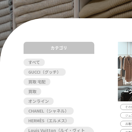
カテゴリ
すべて
GUCCI（グッチ）
ト
買取 宅配
ー
買取
オンライン
その
CHANEL（シャネル）
ジュ
HERMÈS（エルメス）
古着
Louis Vuitton（ルイ・ヴィト