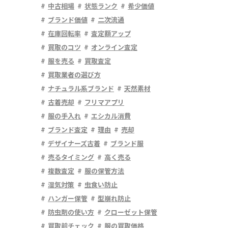
中古相場
状態ランク
希少価値
ブランド価値
二次流通
在庫回転率
査定額アップ
買取のコツ
オンライン査定
服を売る
買取査定
買取業者の選び方
ナチュラル系ブランド
天然素材
古着売却
フリマアプリ
服の手入れ
エシカル消費
ブランド査定
理由
売却
デザイナーズ古着
ブランド服
売るタイミング
高く売る
複数査定
服の保管方法
湿気対策
虫食い防止
ハンガー保管
型崩れ防止
防虫剤の使い方
クローゼット保管
買取前チェック
服の買取価格