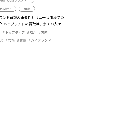
買取（人気ブランド）
テム紹介
知識
ランド買取の重要性とリユース市場での
介 ハイブランドの買取は、多くの人々に
要な...
性
トップティア
紹介
実績
ース
市場
買取
ハイブランド