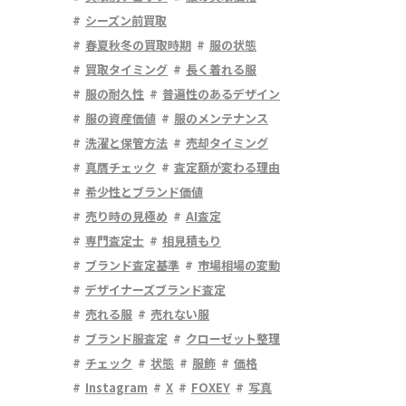
シーズン前買取
春夏秋冬の買取時期
服の状態
買取タイミング
長く着れる服
服の耐久性
普遍性のあるデザイン
服の資産価値
服のメンテナンス
洗濯と保管方法
売却タイミング
真贋チェック
査定額が変わる理由
希少性とブランド価値
売り時の見極め
AI査定
専門査定士
相見積もり
ブランド査定基準
市場相場の変動
デザイナーズブランド査定
売れる服
売れない服
ブランド服査定
クローゼット整理
チェック
状態
服飾
価格
Instagram
X
FOXEY
写真