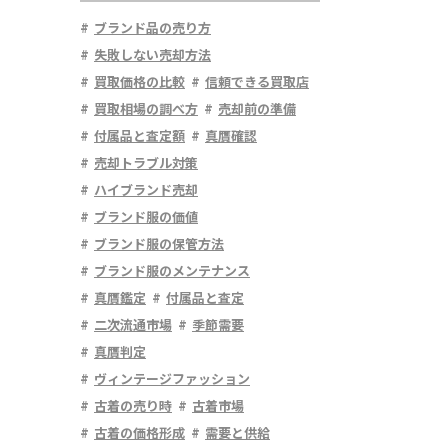
ブランド品の売り方
失敗しない売却方法
買取価格の比較
信頼できる買取店
買取相場の調べ方
売却前の準備
付属品と査定額
真贋確認
売却トラブル対策
ハイブランド売却
ブランド服の価値
ブランド服の保管方法
ブランド服のメンテナンス
真贋鑑定
付属品と査定
二次流通市場
季節需要
真贋判定
ヴィンテージファッション
古着の売り時
古着市場
古着の価格形成
需要と供給