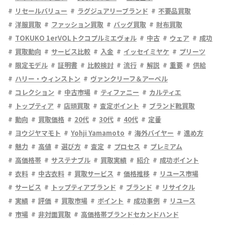
リセールバリュー
ラグジュアリーブランド
不要品買取
洋服買取
ファッション買取
バッグ買取
財布買取
TOKUKO 1erVOLトクコプルミエヴォル
中古
ウェア
成功
買取動向
サービス比較
入金
イッセイミヤケ
プリーツ
限定モデル
証明書
比較検討
流行
解説
重要
供給
ハリー・ウィンストン
ヴァンクリーフ＆アーペル
コレクション
中古市場
ティファニー
カルティエ
トップティア
店頭買取
査定ポイント
ブランド靴買取
動向
買取価格
20代
30代
40代
定番
ヨウジヤマモト
Yohji Yamamoto
海外バイヤー
進め方
魅力
高値
選び方
査定
プロセス
プレミアム
高価格帯
サステナブル
買取実績
紹介
成功ポイント
衣料
中古衣料
買取サービス
価格推移
リユース市場
サービス
トップティアブランド
ブランド
リサイクル
実績
評価
買取市場
ポイント
成功事例
リユース
市場
非対面買取
高価格帯ブランドセカンドハンド