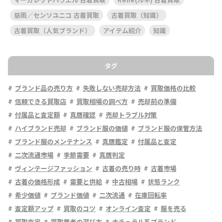
慈雨／センソユニコ 古着買取
古着買取（知識）
古着買取（人気ブランド）
アイテム紹介
知識
タグ
ブランド品の売り方
失敗しない売却方法
買取価格の比較
信頼できる買取店
買取相場の調べ方
売却前の準備
付属品と査定額
真贋確認
売却トラブル対策
ハイブランド売却
ブランド服の価値
ブランド服の保管方法
ブランド服のメンテナンス
真贋鑑定
付属品と査定
二次流通市場
季節需要
真贋判定
ヴィンテージファッション
古着の売り時
古着市場
古着の価格形成
需要と供給
中古相場
状態ランク
希少価値
ブランド価値
二次流通
在庫回転率
査定額アップ
買取のコツ
オンライン査定
服を売る
買取査定
買取業者の選び方
ナチュラル系ブランド