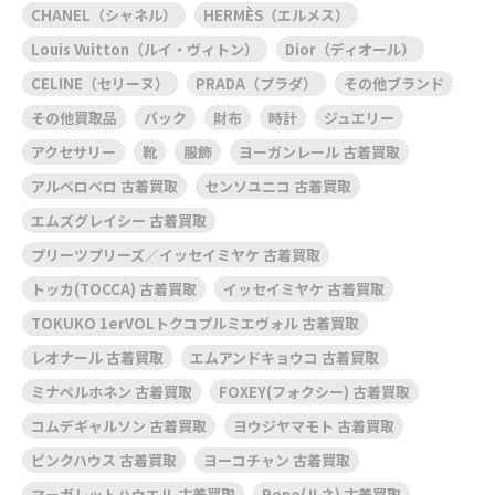
CHANEL（シャネル）
HERMÈS（エルメス）
Louis Vuitton（ルイ・ヴィトン）
Dior（ディオール）
CELINE（セリーヌ）
PRADA（プラダ）
その他ブランド
その他買取品
バック
財布
時計
ジュエリー
アクセサリー
靴
服飾
ヨーガンレール 古着買取
アルベロベロ 古着買取
センソユニコ 古着買取
エムズグレイシー 古着買取
プリーツプリーズ／イッセイミヤケ 古着買取
トッカ(TOCCA) 古着買取
イッセイミヤケ 古着買取
TOKUKO 1erVOLトクコプルミエヴォル 古着買取
レオナール 古着買取
エムアンドキョウコ 古着買取
ミナペルホネン 古着買取
FOXEY(フォクシー) 古着買取
コムデギャルソン 古着買取
ヨウジヤマモト 古着買取
ピンクハウス 古着買取
ヨーコチャン 古着買取
マーガレットハウエル 古着買取
Rene(ルネ) 古着買取