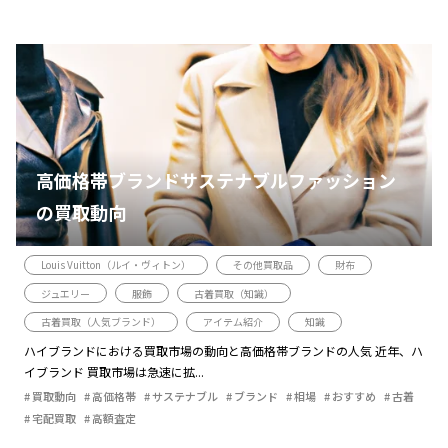
高価格帯ブランドサステナブルファッション
の買取動向
Louis Vuitton（ルイ・ヴィトン）
その他買取品
財布
ジュエリー
服飾
古着買取（知識）
古着買取（人気ブランド）
アイテム紹介
知識
ハイブランドにおける買取市場の動向と高価格帯ブランドの人気 近年、ハ
イブランド 買取市場は急速に拡...
買取動向
高価格帯
サステナブル
ブランド
相場
おすすめ
古着
宅配買取
高額査定