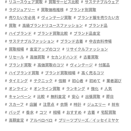
リユースウェア買取
買取サービス比較
サステナブルウェア
ラグジュアリー
買取価格推移
ブランド別買取
売りたい方必見
ヴィンテージ買取
ブランド服を売りたい方
買取
高級ブランドリユースファッション
ブランド品
ハイブランド
ブランド買取比較
ブランド品査定
サステナブルファッション
ブランド古着
中古衣料市場
買取相場
査定アップのコツ
リサイクルファッション
リセール
高価買取
セカンドハンド
古着買取
ブランド買取
高価買取のコツ
ヴィンテージ
付属品
ハイブランド買取
ブランド買取相場
高く売るコツ
タイミング
テクニック
信頼
初心者
初めて
業者選び
オンライン
オンライン買取
ランキング
強化
人気
キャンペーン
比較
無料査定
安心
出張買取
即日
スカーフ
店舗
注意点
衣類
時計
ジュエリー
財布
バッグ
香水
コツ
相場
おすすめ
古着
宅配買取
高額査定
アルベロベロ
プリーツプリーズ／イッセイミヤケ