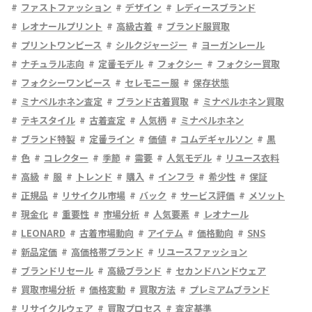
ファストファッション
デザイン
レディースブランド
レオナールプリント
高級古着
ブランド服買取
プリントワンピース
シルクジャージー
ヨーガンレール
ナチュラル志向
定番モデル
フォクシー
フォクシー買取
フォクシーワンピース
セレモニー服
保存状態
ミナペルホネン査定
ブランド古着買取
ミナペルホネン買取
テキスタイル
古着査定
人気柄
ミナペルホネン
ブランド特製
定番ライン
価値
コムデギャルソン
黒
色
コレクター
季節
需要
人気モデル
リユース衣料
高級
服
トレンド
購入
インフラ
希少性
保証
正規品
リサイクル市場
バック
サービス評価
メソット
現金化
重要性
市場分析
人気要素
レオナール
LEONARD
古着市場動向
アイテム
価格動向
SNS
新品定価
高価格帯ブランド
リユースファッション
ブランドリセール
高級ブランド
セカンドハンドウェア
買取市場分析
価格変動
買取方法
プレミアムブランド
リサイクルウェア
買取プロセス
査定基準