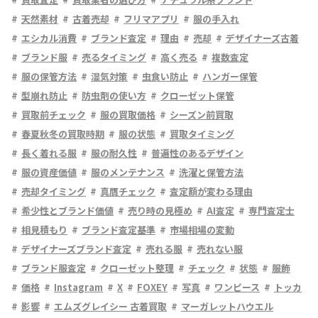
天然素材
古着売却
フリマアプリ
服の手入れ
エシカル消費
ブランド査定
理由
売却
デザイナーズ古着
ブランド服
売るタイミング
高く売る
複数査定
服の保管方法
湿気対策
虫食い防止
ハンガー保管
型崩れ防止
防虫剤の使い方
クローゼット保管
買取前チェック
服の買取価格
シーズン前買取
春夏秋冬の買取時期
服の状態
買取タイミング
長く着れる服
服の耐久性
普遍性のあるデザイン
服の資産価値
服のメンテナンス
洗濯と保管方法
売却タイミング
真贋チェック
査定額が変わる理由
希少性とブランド価値
売り時の見極め
AI査定
専門査定士
相見積もり
ブランド査定基準
市場相場の変動
デザイナーズブランド査定
売れる服
売れない服
ブランド服査定
クローゼット整理
チェック
状態
服飾
価格
Instagram
X
FOXEY
写真
ワンピース
トッカ
影響
エムズグレイシー 古着買取
マーガレットハウエル