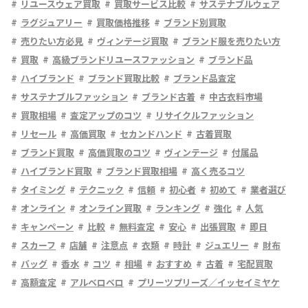
リユースウェア買取
買取サービス比較
サステナブルウェア
ラグジュアリー
買取価格推移
ブランド別買取
売りたい方必見
ヴィンテージ買取
ブランド服を売りたい方
買取
高級ブランドリユースファッション
ブランド品
ハイブランド
ブランド買取比較
ブランド品査定
サステナブルファッション
ブランド古着
中古衣料市場
買取相場
査定アップのコツ
リサイクルファッション
リセール
高価買取
セカンドハンド
古着買取
ブランド買取
高価買取のコツ
ヴィンテージ
付属品
ハイブランド買取
ブランド買取相場
高く売るコツ
タイミング
テクニック
信頼
初心者
初めて
業者選び
オンライン
オンライン買取
ランキング
強化
人気
キャンペーン
比較
無料査定
安心
出張買取
即日
スカーフ
店舗
注意点
衣類
時計
ジュエリー
財布
バッグ
香水
コツ
相場
おすすめ
古着
宅配買取
高額査定
アルベロベロ
プリーツプリーズ／イッセイミヤケ