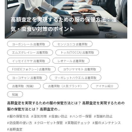
高額査定を実現するための服の保管方法：湿
気・虫食い対策のポイント
ヨーガンレール 古着買取
センソユニコ 古着買取
エムズグレイシー 古着買取
トッカ(TOCCA) 古着買取
イッセイミヤケ 古着買取
レオナール 古着買取
FOXEY(フォクシー) 古着買取
ヨウジヤマモト 古着買取
ヨーコチャン 古着買取
マーガレットハウエル 古着買取
古着買取（知識）
古着買取（人気ブランド）
アイテム紹介
知識
高額査定を実現するための服の保管方法とは？ 高額査定を実現するための
服の保管方法とは？ 高額査定の...
服の保管方法
湿気対策
虫食い防止
ハンガー保管
型崩れ防止
防虫剤の使い方
クローゼット保管
買取前チェック
服のメンテナンス
高額査定