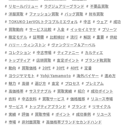
リセールバリュー
ラグジュアリーブランド
不要品買取
洋服買取
ファッション買取
バッグ買取
財布買取
TOKUKO 1erVOLトクコプルミエヴォル
中古
ウェア
成功
買取動向
サービス比較
入金
イッセイミヤケ
プリーツ
限定モデル
証明書
比較検討
流行
解説
重要
供給
ハリー・ウィンストン
ヴァンクリーフ＆アーペル
コレクション
中古市場
ティファニー
カルティエ
トップティア
店頭買取
査定ポイント
ブランド靴買取
動向
買取価格
20代
30代
40代
定番
ヨウジヤマモト
Yohji Yamamoto
海外バイヤー
進め方
魅力
高値
選び方
査定
プロセス
プレミアム
高価格帯
サステナブル
買取実績
紹介
成功ポイント
衣料
中古衣料
買取サービス
価格推移
リユース市場
サービス
トップティアブランド
ブランド
リサイクル
実績
評価
買取市場
ポイント
成功事例
リユース
市場
非対面買取
高価格帯ブランドセカンドハンド