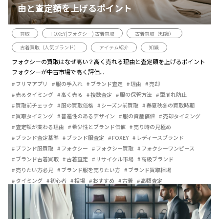
由と査定額を上げるポイント
買取
FOXEY(フォクシー) 古着買取
古着買取（知識）
古着買取（人気ブランド）
アイテム紹介
知識
フォクシーの買取はなぜ高い？高く売れる理由と査定額を上げるポイント
フォクシーが中古市場で高く評価...
フリマアプリ
服の手入れ
ブランド査定
理由
売却
売るタイミング
高く売る
複数査定
服の保管方法
型崩れ防止
買取前チェック
服の買取価格
シーズン前買取
春夏秋冬の買取時期
買取タイミング
普遍性のあるデザイン
服の資産価値
売却タイミング
査定額が変わる理由
希少性とブランド価値
売り時の見極め
ブランド査定基準
ブランド服査定
FOXEY
レディースブランド
ブランド服買取
フォクシー
フォクシー買取
フォクシーワンピース
ブランド古着買取
古着査定
リサイクル市場
高級ブランド
売りたい方必見
ブランド服を売りたい方
ブランド買取相場
タイミング
初心者
相場
おすすめ
古着
高額査定