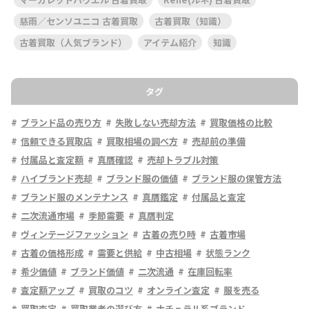
慈雨／センソユニコ 古着買取
古着買取（知識）
古着買取（人気ブランド）
アイテム紹介
知識
タグ
ブランド品の売り方
失敗しない売却方法
買取価格の比較
信頼できる買取店
買取相場の調べ方
売却前の準備
付属品と査定額
真贋確認
売却トラブル対策
ハイブランド売却
ブランド服の価値
ブランド服の保管方法
ブランド服のメンテナンス
真贋鑑定
付属品と査定
二次流通市場
季節需要
真贋判定
ヴィンテージファッション
古着の売り時
古着市場
古着の価格形成
需要と供給
中古相場
状態ランク
希少価値
ブランド価値
二次流通
在庫回転率
査定額アップ
買取のコツ
オンライン査定
服を売る
買取査定
買取業者の選び方
ナチュラル系ブランド