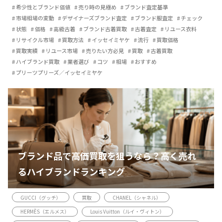
希少性とブランド価値
売り時の見極め
ブランド査定基準
市場相場の変動
デザイナーズブランド査定
ブランド服査定
チェック
状態
価格
高級古着
ブランド古着買取
古着査定
リユース衣料
リサイクル市場
買取方法
イッセイミヤケ
流行
買取価格
買取実績
リユース市場
売りたい方必見
買取
古着買取
ハイブランド買取
業者選び
コツ
相場
おすすめ
プリーツプリーズ／イッセイミヤケ
ブランド品で高価買取を狙うなら？高く売れ
るハイブランドランキング
GUCCI（グッチ）
買取
CHANEL（シャネル）
HERMÈS（エルメス）
Louis Vuitton（ルイ・ヴィトン）