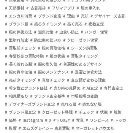
天然素材
古着売却
フリマアプリ
服の手入れ
エシカル消費
ブランド査定
理由
売却
デザイナーズ古着
ブランド服
売るタイミング
高く売る
複数査定
服の保管方法
湿気対策
虫食い防止
ハンガー保管
型崩れ防止
防虫剤の使い方
クローゼット保管
買取前チェック
服の買取価格
シーズン前買取
春夏秋冬の買取時期
服の状態
買取タイミング
長く着れる服
服の耐久性
普遍性のあるデザイン
服の資産価値
服のメンテナンス
洗濯と保管方法
売却タイミング
真贋チェック
査定額が変わる理由
希少性とブランド価値
売り時の見極め
AI査定
専門査定士
相見積もり
ブランド査定基準
市場相場の変動
デザイナーズブランド査定
売れる服
売れない服
ブランド服査定
クローゼット整理
チェック
状態
服飾
価格
Instagram
X
FOXEY
写真
ワンピース
トッカ
影響
エムズグレイシー 古着買取
マーガレットハウエル