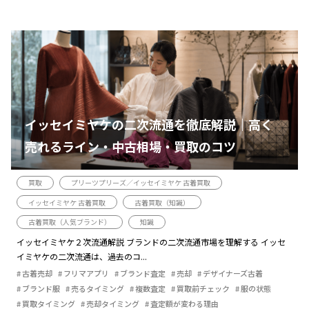
イッセイミヤケの二次流通を徹底解説｜高く
売れるライン・中古相場・買取のコツ
買取
プリーツプリーズ／イッセイミヤケ 古着買取
イッセイミヤケ 古着買取
古着買取（知識）
古着買取（人気ブランド）
知識
イッセイミヤケ２次流通解説 ブランドの二次流通市場を理解する イッセ
イミヤケの二次流通は、過去のコ...
古着売却
フリマアプリ
ブランド査定
売却
デザイナーズ古着
ブランド服
売るタイミング
複数査定
買取前チェック
服の状態
買取タイミング
売却タイミング
査定額が変わる理由