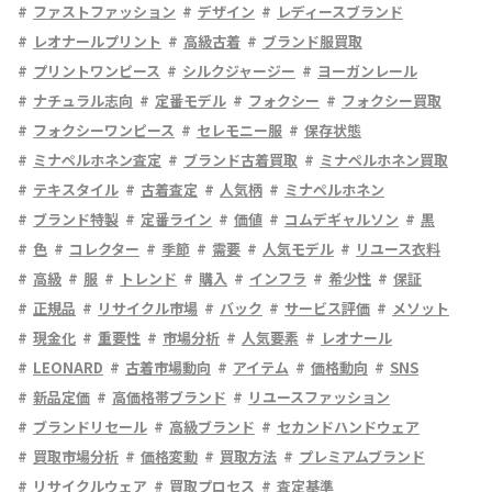
ファストファッション
デザイン
レディースブランド
レオナールプリント
高級古着
ブランド服買取
プリントワンピース
シルクジャージー
ヨーガンレール
ナチュラル志向
定番モデル
フォクシー
フォクシー買取
フォクシーワンピース
セレモニー服
保存状態
ミナペルホネン査定
ブランド古着買取
ミナペルホネン買取
テキスタイル
古着査定
人気柄
ミナペルホネン
ブランド特製
定番ライン
価値
コムデギャルソン
黒
色
コレクター
季節
需要
人気モデル
リユース衣料
高級
服
トレンド
購入
インフラ
希少性
保証
正規品
リサイクル市場
バック
サービス評価
メソット
現金化
重要性
市場分析
人気要素
レオナール
LEONARD
古着市場動向
アイテム
価格動向
SNS
新品定価
高価格帯ブランド
リユースファッション
ブランドリセール
高級ブランド
セカンドハンドウェア
買取市場分析
価格変動
買取方法
プレミアムブランド
リサイクルウェア
買取プロセス
査定基準