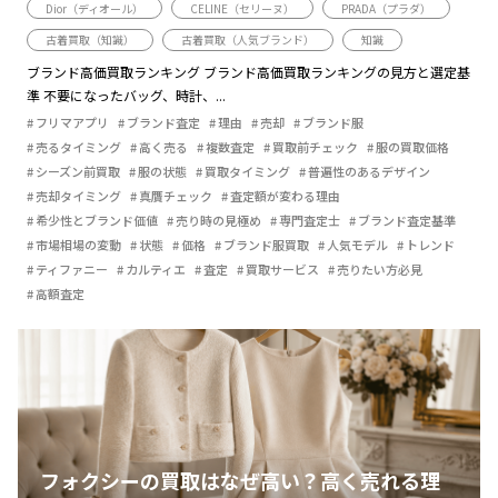
Dior（ディオール）
CELINE（セリーヌ）
PRADA（プラダ）
古着買取（知識）
古着買取（人気ブランド）
知識
ブランド高価買取ランキング ブランド高価買取ランキングの見方と選定基
準 不要になったバッグ、時計、...
フリマアプリ
ブランド査定
理由
売却
ブランド服
売るタイミング
高く売る
複数査定
買取前チェック
服の買取価格
シーズン前買取
服の状態
買取タイミング
普遍性のあるデザイン
売却タイミング
真贋チェック
査定額が変わる理由
希少性とブランド価値
売り時の見極め
専門査定士
ブランド査定基準
市場相場の変動
状態
価格
ブランド服買取
人気モデル
トレンド
ティファニー
カルティエ
査定
買取サービス
売りたい方必見
高額査定
フォクシーの買取はなぜ高い？高く売れる理