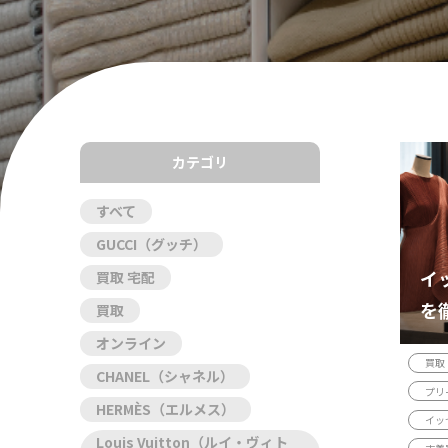
カテゴリ
すべて
GUCCI（グッチ）
イ
買取 宅配
を
買取
イ
オンライン
買取
ツ
CHANEL（シャネル）
プリ
HERMÈS（エルメス）
イッ
Louis Vuitton（ルイ・ヴィト