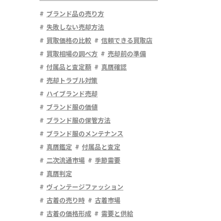
ブランド品の売り方
失敗しない売却方法
買取価格の比較
信頼できる買取店
買取相場の調べ方
売却前の準備
付属品と査定額
真贋確認
売却トラブル対策
ハイブランド売却
ブランド服の価値
ブランド服の保管方法
ブランド服のメンテナンス
真贋鑑定
付属品と査定
二次流通市場
季節需要
真贋判定
ヴィンテージファッション
古着の売り時
古着市場
古着の価格形成
需要と供給