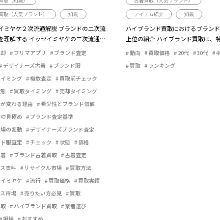
買取（知識）
古着買取（人気ブランド）
買取（人気ブランド）
知識
アイテム紹介
知識
イミヤケ２次流通解説 ブランドの二次流
ハイブランド買取におけるブランド
を理解する イッセイミヤケの二次流通
上位の紹介 ハイブランド買取は、
のコ...
ーやファッシ...
売却
フリマアプリ
ブランド査定
動向
買取価格
20代
30代
4
デザイナーズ古着
ブランド服
買取
ランキング
タイミング
複数査定
買取前チェック
状態
買取タイミング
売却タイミング
額が変わる理由
希少性とブランド価値
時の見極め
ブランド査定基準
相場の変動
デザイナーズブランド査定
ンド服査定
チェック
状態
価格
古着
ブランド古着買取
古着査定
ース衣料
リサイクル市場
買取方法
セイミヤケ
流行
買取価格
買取実績
ース市場
売りたい方必見
買取
買取
ハイブランド買取
業者選び
相場
おすすめ