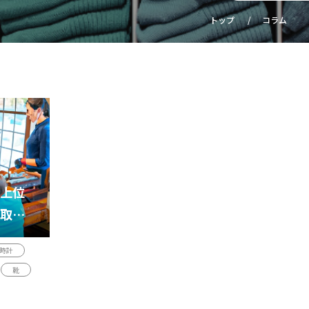
トップ
コラム
上位
取価
時計
靴