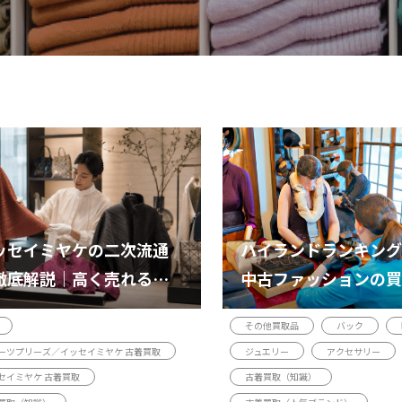
ッセイミヤケの二次流通
ハイランドランキング
徹底解説｜高く売れるラ
中古ファッションの買
ン・中古相場・買取のコ
格動向
その他買取品
バック
ーツプリーズ／イッセイミヤケ 古着買取
ジュエリー
アクセサリー
セイミヤケ 古着買取
古着買取（知識）