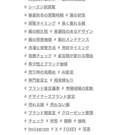
シーズン前買取
春夏秋冬の買取時期
服の状態
買取タイミング
長く着れる服
服の耐久性
普遍性のあるデザイン
服の資産価値
服のメンテナンス
洗濯と保管方法
売却タイミング
真贋チェック
査定額が変わる理由
希少性とブランド価値
売り時の見極め
AI査定
専門査定士
相見積もり
ブランド査定基準
市場相場の変動
デザイナーズブランド査定
売れる服
売れない服
ブランド服査定
クローゼット整理
チェック
状態
服飾
価格
Instagram
X
FOXEY
写真