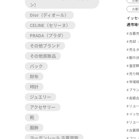
古着
ン）
古着
Dior（ディオール）
イッセ
通市場
CELINE（セリーヌ）
は、過去
古着
PRADA（プラダ）
売却
その他ブランド
売る
その他買取品
服の
査定
バック
売り
財布
市場
時計
ブラ
ジュエリー
高級
リユ
アクセサリー
イッ
靴
リユ
服飾
古着
ヨーガンレール 古着買取
コツ