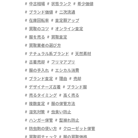
中古相場
状態ランク
希少価値
ブランド価値
二次流通
在庫回転率
査定額アップ
買取のコツ
オンライン査定
服を売る
買取査定
買取業者の選び方
ナチュラル系ブランド
天然素材
古着売却
フリマアプリ
服の手入れ
エシカル消費
ブランド査定
理由
売却
デザイナーズ古着
ブランド服
売るタイミング
高く売る
複数査定
服の保管方法
湿気対策
虫食い防止
ハンガー保管
型崩れ防止
防虫剤の使い方
クローゼット保管
買取前チェック
服の買取価格