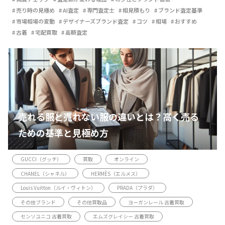
売り時の見極め
AI査定
専門査定士
相見積もり
ブランド査定基準
市場相場の変動
デザイナーズブランド査定
コツ
相場
おすすめ
古着
宅配買取
高額査定
売れる服と売れない服の違いとは？高く売る
ための基準と見極め方
GUCCI（グッチ）
買取
オンライン
CHANEL（シャネル）
HERMÈS（エルメス）
Louis Vuitton（ルイ・ヴィトン）
PRADA（プラダ）
その他ブランド
その他買取品
ヨーガンレール 古着買取
センソユニコ 古着買取
エムズグレイシー 古着買取