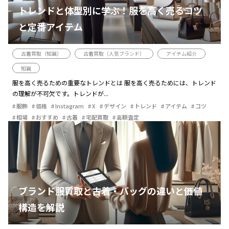
トレンドと体型別に学ぶ！服を高く売るコツ
と定番アイテム
古着買取（知識）
古着買取（人気ブランド）
アイテム紹介
知識
服を高く売るための重要なトレンドとは 服を高く売るためには、トレンド
の理解が不可欠です。トレンドが...
服飾
価格
Instagram
X
デザイン
トレンド
アイテム
コツ
相場
おすすめ
古着
宅配買取
高額査定
ブランド服買取と古着・バッグの違いと価値
構造を解説