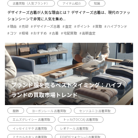
古着買取（人気ブランド）
アイテム紹介
知識
デザイナーズ古着が人気な理由とは？ デザイナーズ古着は、現代のファッ
ションシーンで非常に人気を集め...
理由
売却
デザイナーズ古着
査定
ポイント
買取
ハイブランド
コツ
相場
おすすめ
古着
宅配買取
高額査定
ブランド服を売るベストタイミング：ハイブ
ランドの買取市場トレンド
服飾
ヨーガンレール 古着買取
センソユニコ 古着買取
エムズグレイシー 古着買取
トッカ(TOCCA) 古着買取
イッセイミヤケ 古着買取
レオナール 古着買取
ミナペルホネン 古着買取
FOXEY(フォクシー) 古着買取