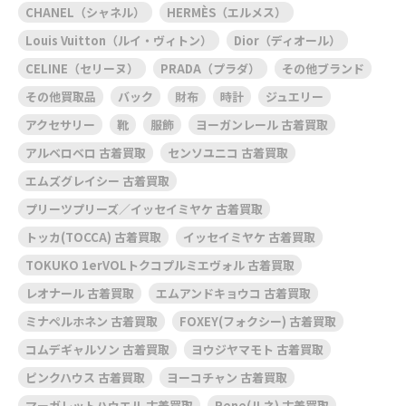
CHANEL（シャネル）
HERMÈS（エルメス）
Louis Vuitton（ルイ・ヴィトン）
Dior（ディオール）
CELINE（セリーヌ）
PRADA（プラダ）
その他ブランド
その他買取品
バック
財布
時計
ジュエリー
アクセサリー
靴
服飾
ヨーガンレール 古着買取
アルベロベロ 古着買取
センソユニコ 古着買取
エムズグレイシー 古着買取
プリーツプリーズ／イッセイミヤケ 古着買取
トッカ(TOCCA) 古着買取
イッセイミヤケ 古着買取
TOKUKO 1erVOLトクコプルミエヴォル 古着買取
レオナール 古着買取
エムアンドキョウコ 古着買取
ミナペルホネン 古着買取
FOXEY(フォクシー) 古着買取
コムデギャルソン 古着買取
ヨウジヤマモト 古着買取
ピンクハウス 古着買取
ヨーコチャン 古着買取
マーガレットハウエル 古着買取
Rene(ルネ) 古着買取