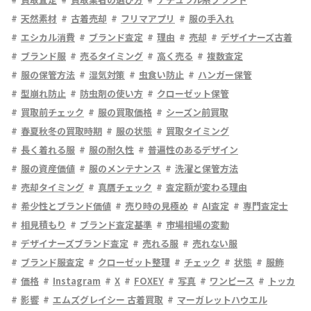
天然素材
古着売却
フリマアプリ
服の手入れ
エシカル消費
ブランド査定
理由
売却
デザイナーズ古着
ブランド服
売るタイミング
高く売る
複数査定
服の保管方法
湿気対策
虫食い防止
ハンガー保管
型崩れ防止
防虫剤の使い方
クローゼット保管
買取前チェック
服の買取価格
シーズン前買取
春夏秋冬の買取時期
服の状態
買取タイミング
長く着れる服
服の耐久性
普遍性のあるデザイン
服の資産価値
服のメンテナンス
洗濯と保管方法
売却タイミング
真贋チェック
査定額が変わる理由
希少性とブランド価値
売り時の見極め
AI査定
専門査定士
相見積もり
ブランド査定基準
市場相場の変動
デザイナーズブランド査定
売れる服
売れない服
ブランド服査定
クローゼット整理
チェック
状態
服飾
価格
Instagram
X
FOXEY
写真
ワンピース
トッカ
影響
エムズグレイシー 古着買取
マーガレットハウエル