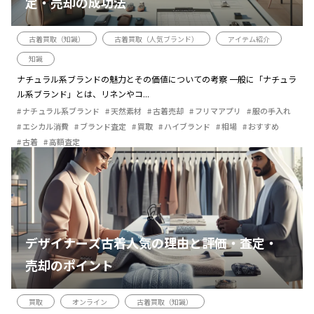
定・売却の成功法
古着買取（知識）
古着買取（人気ブランド）
アイテム紹介
知識
ナチュラル系ブランドの魅力とその価値についての考察 一般に「ナチュラ
ル系ブランド」とは、リネンやコ...
ナチュラル系ブランド
天然素材
古着売却
フリマアプリ
服の手入れ
エシカル消費
ブランド査定
買取
ハイブランド
相場
おすすめ
古着
高額査定
デザイナーズ古着人気の理由と評価・査定・
売却のポイント
買取
オンライン
古着買取（知識）