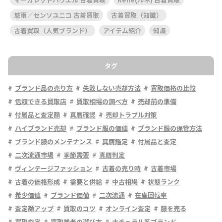
慈雨／センソユニコ 古着買取
古着買取（知識）
古着買取（人気ブランド）
アイテム紹介
知識
タグ
ブランド品の売り方
失敗しない売却方法
買取価格の比較
信頼できる買取店
買取相場の調べ方
売却前の準備
付属品と査定額
真贋確認
売却トラブル対策
ハイブランド売却
ブランド服の価値
ブランド服の保管方法
ブランド服のメンテナンス
真贋鑑定
付属品と査定
二次流通市場
季節需要
真贋判定
ヴィンテージファッション
古着の売り時
古着市場
古着の価格形成
需要と供給
中古相場
状態ランク
希少価値
ブランド価値
二次流通
在庫回転率
査定額アップ
買取のコツ
オンライン査定
服を売る
買取査定
買取業者の選び方
ナチュラル系ブランド