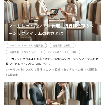
マーガレットハウエル 買取：流行非依存のベ
ーシックアイテムの強さとは
マーガレットハウエル 古着買取
古着買取（知識）
古着買取（人気ブランド）
アイテム紹介
知識
マーガレットハウエルの魅力と流行に捉われないベーシックアイテムの特
長 マーガレットハウエルは、ベー...
マーガレットハウエル
流行
コツ
相場
おすすめ
古着
宅配買取
高額査定