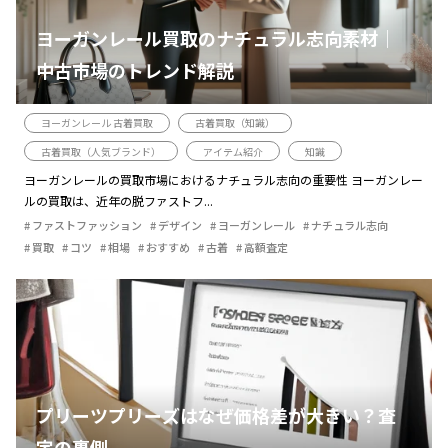
ヨーガンレール買取のナチュラル志向素材｜
中古市場のトレンド解説
ヨーガンレール 古着買取
古着買取（知識）
古着買取（人気ブランド）
アイテム紹介
知識
ヨーガンレールの買取市場におけるナチュラル志向の重要性 ヨーガンレー
ルの買取は、近年の脱ファストフ...
ファストファッション
デザイン
ヨーガンレール
ナチュラル志向
買取
コツ
相場
おすすめ
古着
高額査定
プリーツプリーズはなぜ価格差が大きい？査
定の裏側