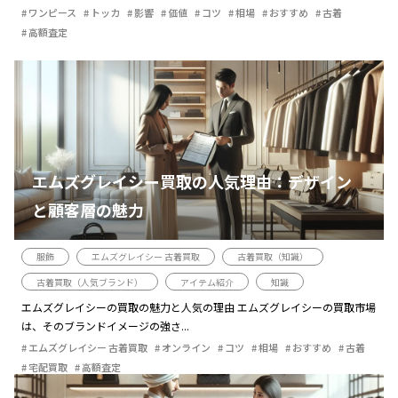
ワンピース
トッカ
影響
価値
コツ
相場
おすすめ
古着
高額査定
エムズグレイシー買取の人気理由：デザイン
と顧客層の魅力
服飾
エムズグレイシー 古着買取
古着買取（知識）
古着買取（人気ブランド）
アイテム紹介
知識
エムズグレイシーの買取の魅力と人気の理由 エムズグレイシーの買取市場
は、そのブランドイメージの強さ...
エムズグレイシー 古着買取
オンライン
コツ
相場
おすすめ
古着
宅配買取
高額査定