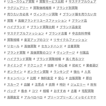
リユースウェア買取
買取サービス比較
サステナブルウェア
ラグジュアリー
買取価格推移
ブランド別買取
売りたい方必見
ヴィンテージ買取
ブランド服を売りたい方
買取
高級ブランドリユースファッション
ブランド品
ハイブランド
ブランド買取比較
ブランド品査定
サステナブルファッション
ブランド古着
中古衣料市場
買取相場
査定アップのコツ
リサイクルファッション
リセール
高価買取
セカンドハンド
古着買取
ブランド買取
高価買取のコツ
ヴィンテージ
付属品
ハイブランド買取
ブランド買取相場
高く売るコツ
タイミング
テクニック
信頼
初心者
初めて
業者選び
オンライン
オンライン買取
ランキング
強化
人気
キャンペーン
比較
無料査定
安心
出張買取
即日
スカーフ
店舗
注意点
衣類
時計
ジュエリー
財布
バッグ
香水
コツ
相場
おすすめ
古着
宅配買取
高額査定
アルベロベロ
プリーツプリーズ／イッセイミヤケ