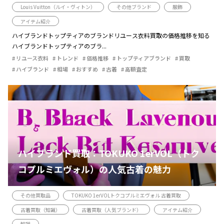
Louis Vuitton（ルイ・ヴィトン）
その他ブランド
服飾
アイテム紹介
ハイブランドトップティアのブランドリユース衣料買取の価格推移を知る
ハイブランドトップティアのブラ...
リユース衣料
トレンド
価格推移
トップティアブランド
買取
ハイブランド
相場
おすすめ
古着
高額査定
ハイブランド買取：TOKUKO 1erVOL（トク
コプルミエヴォル）の人気古着の魅力
その他買取品
TOKUKO 1erVOLトクコプルミエヴォル 古着買取
古着買取（知識）
古着買取（人気ブランド）
アイテム紹介
知識