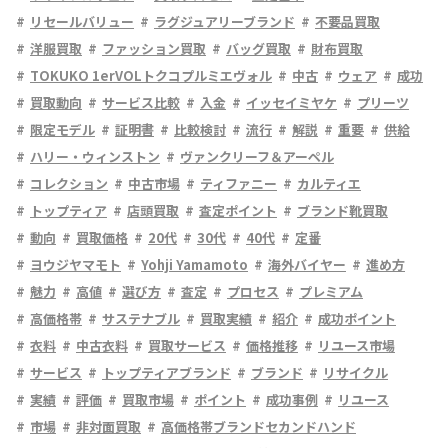
リセールバリュー
ラグジュアリーブランド
不要品買取
洋服買取
ファッション買取
バッグ買取
財布買取
TOKUKO 1erVOLトクコプルミエヴォル
中古
ウェア
成功
買取動向
サービス比較
入金
イッセイミヤケ
プリーツ
限定モデル
証明書
比較検討
流行
解説
重要
供給
ハリー・ウィンストン
ヴァンクリーフ＆アーペル
コレクション
中古市場
ティファニー
カルティエ
トップティア
店頭買取
査定ポイント
ブランド靴買取
動向
買取価格
20代
30代
40代
定番
ヨウジヤマモト
Yohji Yamamoto
海外バイヤー
進め方
魅力
高値
選び方
査定
プロセス
プレミアム
高価格帯
サステナブル
買取実績
紹介
成功ポイント
衣料
中古衣料
買取サービス
価格推移
リユース市場
サービス
トップティアブランド
ブランド
リサイクル
実績
評価
買取市場
ポイント
成功事例
リユース
市場
非対面買取
高価格帯ブランドセカンドハンド