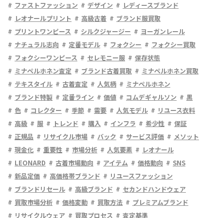
ファストファッション
デザイン
レディースブランド
レオナールプリント
高級古着
ブランド服買取
プリントワンピース
シルクジャージー
ヨーガンレール
ナチュラル志向
定番モデル
フォクシー
フォクシー買取
フォクシーワンピース
セレモニー服
保存状態
ミナペルホネン査定
ブランド古着買取
ミナペルホネン買取
テキスタイル
古着査定
人気柄
ミナペルホネン
ブランド特製
定番ライン
価値
コムデギャルソン
黒
色
コレクター
季節
需要
人気モデル
リユース衣料
高級
服
トレンド
購入
インフラ
希少性
保証
正規品
リサイクル市場
バック
サービス評価
メソット
現金化
重要性
市場分析
人気要素
レオナール
LEONARD
古着市場動向
アイテム
価格動向
SNS
新品定価
高価格帯ブランド
リユースファッション
ブランドリセール
高級ブランド
セカンドハンドウェア
買取市場分析
価格変動
買取方法
プレミアムブランド
リサイクルウェア
買取プロセス
査定基準