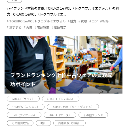
ハイブランド古着の買取: TOKUKO 1erVOL（トクコプルミエヴォル）の魅
力 TOKUKO 1erVOL（トクコプルミエ...
TOKUKO 1erVOLトクコプルミエヴォル
魅力
買取
コツ
相場
おすすめ
古着
宅配買取
高額査定
ブランドランキング上位中古ウェアの買取成
功ポイント
GUCCI（グッチ）
CHANEL（シャネル）
HERMÈS（エルメス）
Louis Vuitton（ルイ・ヴィトン）
Dior（ディオール）
PRADA（プラダ）
その他ブランド
その他買取品
時計
古着買取（知識）