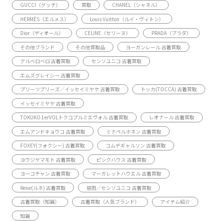
GUCCI（グッチ）
買取
CHANEL（シャネル）
HERMÈS（エルメス）
Louis Vuitton（ルイ・ヴィトン）
Dior（ディオール）
CELINE（セリーヌ）
PRADA（プラダ）
その他ブランド
その他買取品
ヨーガンレール 古着買取
アルベロベロ 古着買取
センソユニコ 古着買取
エムズグレイシー 古着買取
プリーツプリーズ／イッセイミヤケ 古着買取
トッカ(TOCCA) 古着買取
イッセイミヤケ 古着買取
TOKUKO 1erVOLトクコプルミエヴォル 古着買取
レオナール 古着買取
エムアンドキョウコ 古着買取
ミナペルホネン 古着買取
FOXEY(フォクシー) 古着買取
コムデギャルソン 古着買取
ヨウジヤマモト 古着買取
ピンクハウス 古着買取
ヨーコチャン 古着買取
マーガレットハウエル 古着買取
Rene(ルネ) 古着買取
慈雨／センソユニコ 古着買取
古着買取（知識）
古着買取（人気ブランド）
アイテム紹介
知識