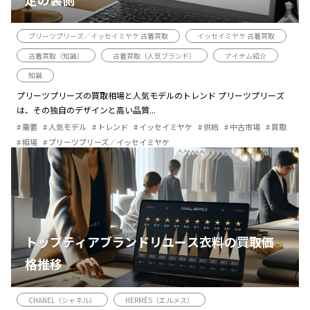
プリーツプリーズ／イッセイミヤケ 古着買取
イッセイミヤケ 古着買取
古着買取（知識）
古着買取（人気ブランド）
アイテム紹介
知識
プリーツプリーズの買取相場と人気モデルのトレンド プリーツプリーズ
は、その独自のデザインと高い品質...
需要
人気モデル
トレンド
イッセイミヤケ
供給
中古市場
買取
相場
プリーツプリーズ／イッセイミヤケ
トップティアブランドリユース衣料の買取価
格推移
CHANEL（シャネル）
HERMÈS（エルメス）