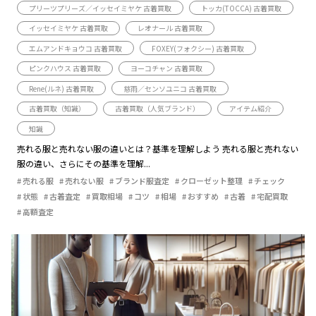
プリーツプリーズ／イッセイミヤケ 古着買取
トッカ(TOCCA) 古着買取
イッセイミヤケ 古着買取
レオナール 古着買取
エムアンドキョウコ 古着買取
FOXEY(フォクシー) 古着買取
ピンクハウス 古着買取
ヨーコチャン 古着買取
Rene(ルネ) 古着買取
慈雨／センソユニコ 古着買取
古着買取（知識）
古着買取（人気ブランド）
アイテム紹介
知識
売れる服と売れない服の違いとは？基準を理解しよう 売れる服と売れない
服の違い、さらにその基準を理解...
売れる服
売れない服
ブランド服査定
クローゼット整理
チェック
状態
古着査定
買取相場
コツ
相場
おすすめ
古着
宅配買取
高額査定