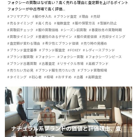
フォクシーの買取はなぜ高い？高く売れる理由と査定額を上げるポイント
フォクシーが中古市場で高く評価...
フリマアプリ
服の手入れ
ブランド査定
理由
売却
売るタイミング
高く売る
複数査定
服の保管方法
型崩れ防止
買取前チェック
服の買取価格
シーズン前買取
春夏秋冬の買取時期
買取タイミング
普遍性のあるデザイン
服の資産価値
売却タイミング
査定額が変わる理由
希少性とブランド価値
売り時の見極め
ブランド査定基準
ブランド服査定
FOXEY
レディースブランド
ブランド服買取
フォクシー
フォクシー買取
フォクシーワンピース
ブランド古着買取
古着査定
リサイクル市場
高級ブランド
売りたい方必見
ブランド服を売りたい方
ブランド買取相場
タイミング
初心者
相場
おすすめ
古着
高額査定
ナチュラル系ブランドの価値と評価理由、査