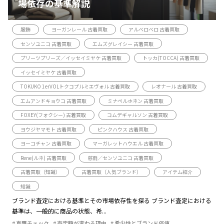
場依存の基準解説
服飾
ヨーガンレール 古着買取
アルベロベロ 古着買取
センソユニコ 古着買取
エムズグレイシー 古着買取
プリーツプリーズ／イッセイミヤケ 古着買取
トッカ(TOCCA) 古着買取
イッセイミヤケ 古着買取
TOKUKO 1erVOLトクコプルミエヴォル 古着買取
レオナール 古着買取
エムアンドキョウコ 古着買取
ミナペルホネン 古着買取
FOXEY(フォクシー) 古着買取
コムデギャルソン 古着買取
ヨウジヤマモト 古着買取
ピンクハウス 古着買取
ヨーコチャン 古着買取
マーガレットハウエル 古着買取
Rene(ルネ) 古着買取
慈雨／センソユニコ 古着買取
古着買取（知識）
古着買取（人気ブランド）
アイテム紹介
知識
ブランド査定における基準とその市場依存性を探る ブランド査定における
基準は、一般的に商品の状態、希...
真贋チェック
査定額が変わる理由
希少性とブランド価値