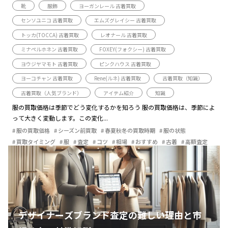
靴
服飾
ヨーガンレール 古着買取
センソユニコ 古着買取
エムズグレイシー 古着買取
トッカ(TOCCA) 古着買取
レオナール 古着買取
ミナペルホネン 古着買取
FOXEY(フォクシー) 古着買取
ヨウジヤマモト 古着買取
ピンクハウス 古着買取
ヨーコチャン 古着買取
Rene(ルネ) 古着買取
古着買取（知識）
古着買取（人気ブランド）
アイテム紹介
知識
服の買取価格は季節でどう変化するかを知ろう 服の買取価格は、季節によ
って大きく変動します。この変化...
服の買取価格
シーズン前買取
春夏秋冬の買取時期
服の状態
買取タイミング
服
査定
コツ
相場
おすすめ
古着
高額査定
デザイナーズブランド査定の難しい理由と市