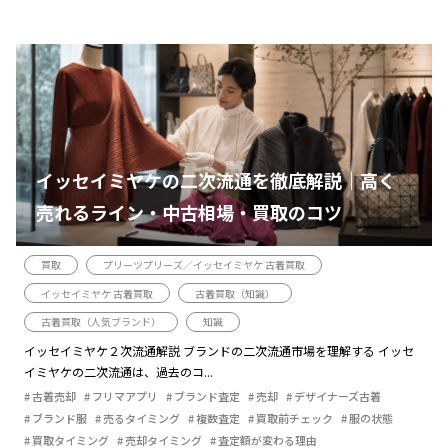
イッセイミヤケの二次流通を徹底解説｜高く
売れるライン・中古相場・買取のコツ
買取
プリーツプリーズ／イッセイミヤケ 古着買取
イッセイミヤケ 古着買取
古着買取（知識）
古着買取（人気ブランド）
知識
イッセイミヤケ２次流通解説 ブランドの二次流通市場を理解する イッセ
イミヤケの二次流通は、過去のコ...
古着売却
フリマアプリ
ブランド査定
売却
デザイナーズ古着
ブランド服
売るタイミング
複数査定
買取前チェック
服の状態
買取タイミング
売却タイミング
査定額が変わる理由