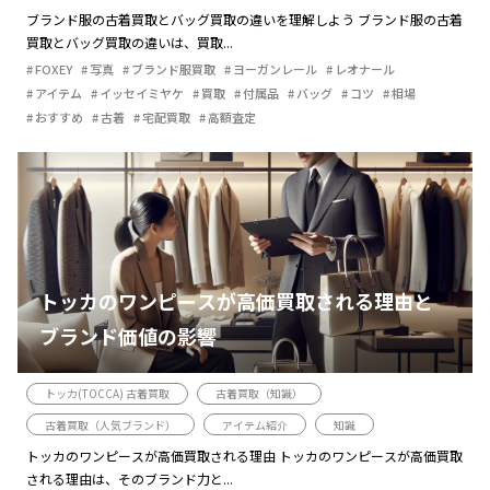
ブランド服の古着買取とバッグ買取の違いを理解しよう ブランド服の古着
買取とバッグ買取の違いは、買取...
FOXEY
写真
ブランド服買取
ヨーガンレール
レオナール
アイテム
イッセイミヤケ
買取
付属品
バッグ
コツ
相場
おすすめ
古着
宅配買取
高額査定
トッカのワンピースが高価買取される理由と
ブランド価値の影響
トッカ(TOCCA) 古着買取
古着買取（知識）
古着買取（人気ブランド）
アイテム紹介
知識
トッカのワンピースが高価買取される理由 トッカのワンピースが高価買取
される理由は、そのブランド力と...