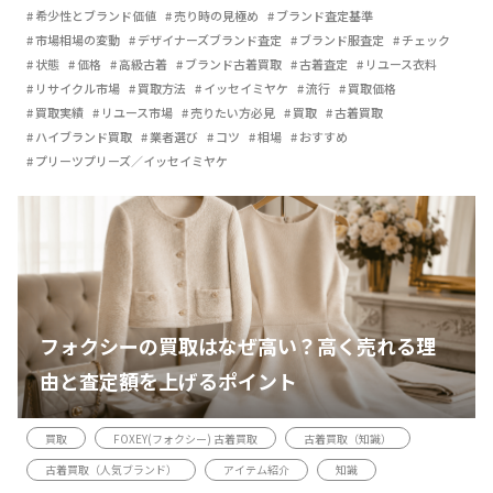
希少性とブランド価値
売り時の見極め
ブランド査定基準
市場相場の変動
デザイナーズブランド査定
ブランド服査定
チェック
状態
価格
高級古着
ブランド古着買取
古着査定
リユース衣料
リサイクル市場
買取方法
イッセイミヤケ
流行
買取価格
買取実績
リユース市場
売りたい方必見
買取
古着買取
ハイブランド買取
業者選び
コツ
相場
おすすめ
プリーツプリーズ／イッセイミヤケ
フォクシーの買取はなぜ高い？高く売れる理
由と査定額を上げるポイント
買取
FOXEY(フォクシー) 古着買取
古着買取（知識）
古着買取（人気ブランド）
アイテム紹介
知識