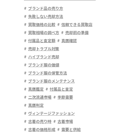
ブランド品の売り方
失敗しない売却方法
買取価格の比較
信頼できる買取店
買取相場の調べ方
売却前の準備
付属品と査定額
真贋確認
売却トラブル対策
ハイブランド売却
ブランド服の価値
ブランド服の保管方法
ブランド服のメンテナンス
真贋鑑定
付属品と査定
二次流通市場
季節需要
真贋判定
ヴィンテージファッション
古着の売り時
古着市場
古着の価格形成
需要と供給