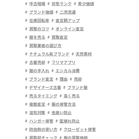
中古相場
状態ランク
希少価値
ブランド価値
二次流通
在庫回転率
査定額アップ
買取のコツ
オンライン査定
服を売る
買取査定
買取業者の選び方
ナチュラル系ブランド
天然素材
古着売却
フリマアプリ
服の手入れ
エシカル消費
ブランド査定
理由
売却
デザイナーズ古着
ブランド服
売るタイミング
高く売る
複数査定
服の保管方法
湿気対策
虫食い防止
ハンガー保管
型崩れ防止
防虫剤の使い方
クローゼット保管
買取前チェック
服の買取価格