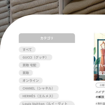
カテゴリ
すべて
GUCCI（グッチ）
ハ
買取 宅配
査
買取
流
オンライン
古着
CHANEL（シャネル）
ハイブ
HERMÈS（エルメス）
の解説
リット ハ
Louis Vuitton（ルイ・ヴィト
無料