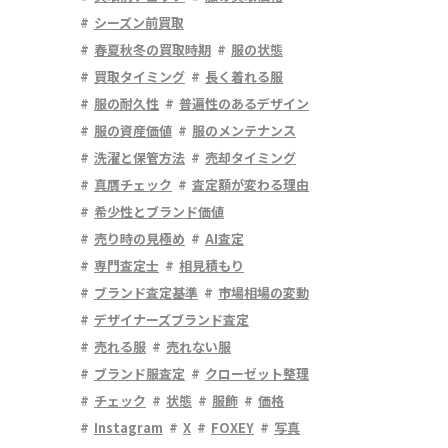
シーズン前買取
春夏秋冬の買取時期
服の状態
買取タイミング
長く着れる服
服の耐久性
普遍性のあるデザイン
服の資産価値
服のメンテナンス
洗濯と保管方法
売却タイミング
真贋チェック
査定額が変わる理由
希少性とブランド価値
売り時の見極め
AI査定
専門査定士
相見積もり
ブランド査定基準
市場相場の変動
デザイナーズブランド査定
売れる服
売れない服
ブランド服査定
クローゼット整理
チェック
状態
服飾
価格
Instagram
X
FOXEY
写真