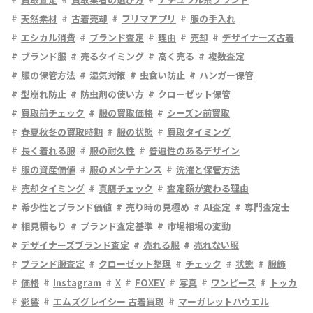
天然素材
古着売却
フリマアプリ
服の手入れ
エシカル消費
ブランド査定
理由
売却
デザイナーズ古着
ブランド服
売るタイミング
高く売る
複数査定
服の保管方法
湿気対策
虫食い防止
ハンガー保管
型崩れ防止
防虫剤の使い方
クローゼット保管
買取前チェック
服の買取価格
シーズン前買取
春夏秋冬の買取時期
服の状態
買取タイミング
長く着れる服
服の耐久性
普遍性のあるデザイン
服の資産価値
服のメンテナンス
洗濯と保管方法
売却タイミング
真贋チェック
査定額が変わる理由
希少性とブランド価値
売り時の見極め
AI査定
専門査定士
相見積もり
ブランド査定基準
市場相場の変動
デザイナーズブランド査定
売れる服
売れない服
ブランド服査定
クローゼット整理
チェック
状態
服飾
価格
Instagram
X
FOXEY
写真
ワンピース
トッカ
影響
エムズグレイシー 古着買取
マーガレットハウエル