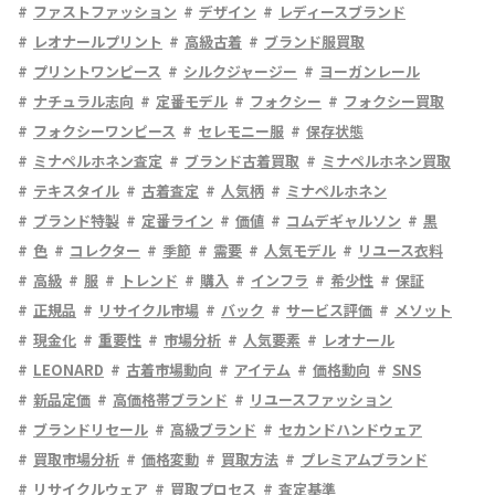
ファストファッション
デザイン
レディースブランド
レオナールプリント
高級古着
ブランド服買取
プリントワンピース
シルクジャージー
ヨーガンレール
ナチュラル志向
定番モデル
フォクシー
フォクシー買取
フォクシーワンピース
セレモニー服
保存状態
ミナペルホネン査定
ブランド古着買取
ミナペルホネン買取
テキスタイル
古着査定
人気柄
ミナペルホネン
ブランド特製
定番ライン
価値
コムデギャルソン
黒
色
コレクター
季節
需要
人気モデル
リユース衣料
高級
服
トレンド
購入
インフラ
希少性
保証
正規品
リサイクル市場
バック
サービス評価
メソット
現金化
重要性
市場分析
人気要素
レオナール
LEONARD
古着市場動向
アイテム
価格動向
SNS
新品定価
高価格帯ブランド
リユースファッション
ブランドリセール
高級ブランド
セカンドハンドウェア
買取市場分析
価格変動
買取方法
プレミアムブランド
リサイクルウェア
買取プロセス
査定基準