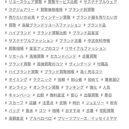
リユースウェア買取
買取サービス比較
サステナブルウェア
ラグジュアリー
買取価格推移
ブランド別買取
売りたい方必見
ヴィンテージ買取
ブランド服を売りたい方
買取
高級ブランドリユースファッション
ブランド品
ハイブランド
ブランド買取比較
ブランド品査定
サステナブルファッション
ブランド古着
中古衣料市場
買取相場
査定アップのコツ
リサイクルファッション
リセール
高価買取
セカンドハンド
古着買取
ブランド買取
高価買取のコツ
ヴィンテージ
付属品
ハイブランド買取
ブランド買取相場
高く売るコツ
タイミング
テクニック
信頼
初心者
初めて
業者選び
オンライン
オンライン買取
ランキング
強化
人気
キャンペーン
比較
無料査定
安心
出張買取
即日
スカーフ
店舗
注意点
衣類
時計
ジュエリー
財布
バッグ
香水
コツ
相場
おすすめ
古着
宅配買取
高額査定
アルベロベロ
プリーツプリーズ／イッセイミヤケ