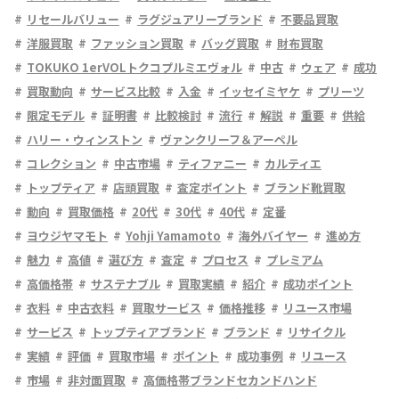
リセールバリュー
ラグジュアリーブランド
不要品買取
洋服買取
ファッション買取
バッグ買取
財布買取
TOKUKO 1erVOLトクコプルミエヴォル
中古
ウェア
成功
買取動向
サービス比較
入金
イッセイミヤケ
プリーツ
限定モデル
証明書
比較検討
流行
解説
重要
供給
ハリー・ウィンストン
ヴァンクリーフ＆アーペル
コレクション
中古市場
ティファニー
カルティエ
トップティア
店頭買取
査定ポイント
ブランド靴買取
動向
買取価格
20代
30代
40代
定番
ヨウジヤマモト
Yohji Yamamoto
海外バイヤー
進め方
魅力
高値
選び方
査定
プロセス
プレミアム
高価格帯
サステナブル
買取実績
紹介
成功ポイント
衣料
中古衣料
買取サービス
価格推移
リユース市場
サービス
トップティアブランド
ブランド
リサイクル
実績
評価
買取市場
ポイント
成功事例
リユース
市場
非対面買取
高価格帯ブランドセカンドハンド