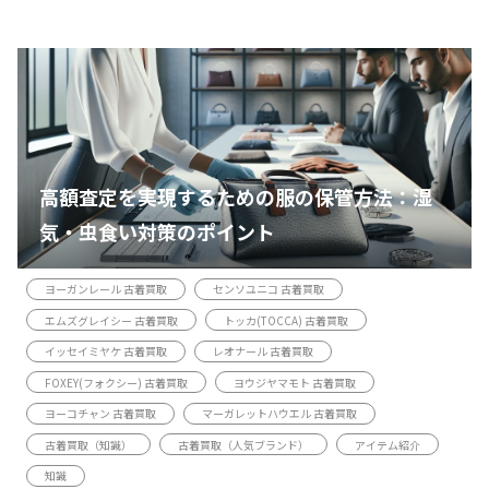
高額査定を実現するための服の保管方法：湿
気・虫食い対策のポイント
ヨーガンレール 古着買取
センソユニコ 古着買取
エムズグレイシー 古着買取
トッカ(TOCCA) 古着買取
イッセイミヤケ 古着買取
レオナール 古着買取
FOXEY(フォクシー) 古着買取
ヨウジヤマモト 古着買取
ヨーコチャン 古着買取
マーガレットハウエル 古着買取
古着買取（知識）
古着買取（人気ブランド）
アイテム紹介
知識