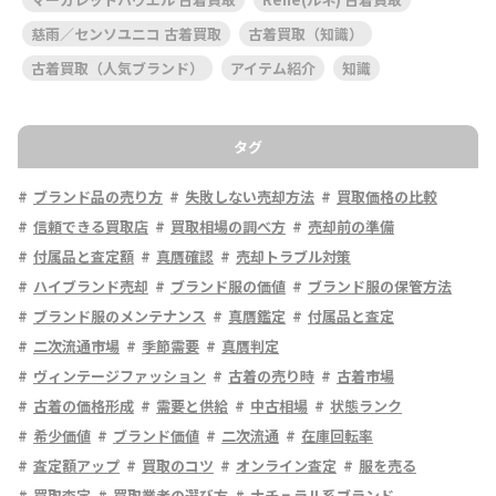
慈雨／センソユニコ 古着買取
古着買取（知識）
古着買取（人気ブランド）
アイテム紹介
知識
タグ
ブランド品の売り方
失敗しない売却方法
買取価格の比較
信頼できる買取店
買取相場の調べ方
売却前の準備
付属品と査定額
真贋確認
売却トラブル対策
ハイブランド売却
ブランド服の価値
ブランド服の保管方法
ブランド服のメンテナンス
真贋鑑定
付属品と査定
二次流通市場
季節需要
真贋判定
ヴィンテージファッション
古着の売り時
古着市場
古着の価格形成
需要と供給
中古相場
状態ランク
希少価値
ブランド価値
二次流通
在庫回転率
査定額アップ
買取のコツ
オンライン査定
服を売る
買取査定
買取業者の選び方
ナチュラル系ブランド