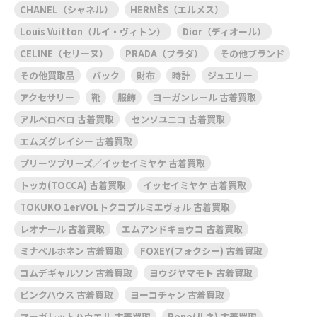
CHANEL（シャネル）
HERMÈS（エルメス）
Louis Vuitton（ルイ・ヴィトン）
Dior（ディオール）
CELINE（セリーヌ）
PRADA（プラダ）
その他ブランド
その他買取品
バック
財布
時計
ジュエリー
アクセサリー
靴
服飾
ヨーガンレール 古着買取
アルベロベロ 古着買取
センソユニコ 古着買取
エムズグレイシー 古着買取
プリーツプリーズ／イッセイミヤケ 古着買取
トッカ(TOCCA) 古着買取
イッセイミヤケ 古着買取
TOKUKO 1erVOLトクコプルミエヴォル 古着買取
レオナール 古着買取
エムアンドキョウコ 古着買取
ミナペルホネン 古着買取
FOXEY(フォクシー) 古着買取
コムデギャルソン 古着買取
ヨウジヤマモト 古着買取
ピンクハウス 古着買取
ヨーコチャン 古着買取
マーガレットハウエル 古着買取
Rene(ルネ) 古着買取