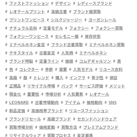
ファストファッション
デザイン
レディースブランド
レオナールプリント
高級古着
ブランド服買取
プリントワンピース
シルクジャージー
ヨーガンレール
ナチュラル志向
定番モデル
フォクシー
フォクシー買取
フォクシーワンピース
セレモニー服
保存状態
ミナペルホネン査定
ブランド古着買取
ミナペルホネン買取
テキスタイル
古着査定
人気柄
ミナペルホネン
ブランド特製
定番ライン
価値
コムデギャルソン
黒
色
コレクター
季節
需要
人気モデル
リユース衣料
高級
服
トレンド
購入
インフラ
希少性
保証
正規品
リサイクル市場
バック
サービス評価
メソット
現金化
重要性
市場分析
人気要素
レオナール
LEONARD
古着市場動向
アイテム
価格動向
SNS
新品定価
高価格帯ブランド
リユースファッション
ブランドリセール
高級ブランド
セカンドハンドウェア
買取市場分析
価格変動
買取方法
プレミアムブランド
リサイクルウェア
買取プロセス
査定基準