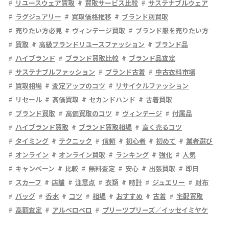
リユースウェア買取
買取サービス比較
サステナブルウェア
ラグジュアリー
買取価格推移
ブランド別買取
売りたい方必見
ヴィンテージ買取
ブランド服を売りたい方
買取
高級ブランドリユースファッション
ブランド品
ハイブランド
ブランド買取比較
ブランド品査定
サステナブルファッション
ブランド古着
中古衣料市場
買取相場
査定アップのコツ
リサイクルファッション
リセール
高価買取
セカンドハンド
古着買取
ブランド買取
高価買取のコツ
ヴィンテージ
付属品
ハイブランド買取
ブランド買取相場
高く売るコツ
タイミング
テクニック
信頼
初心者
初めて
業者選び
オンライン
オンライン買取
ランキング
強化
人気
キャンペーン
比較
無料査定
安心
出張買取
即日
スカーフ
店舗
注意点
衣類
時計
ジュエリー
財布
バッグ
香水
コツ
相場
おすすめ
古着
宅配買取
高額査定
アルベロベロ
プリーツプリーズ／イッセイミヤケ