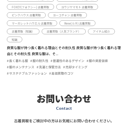
FOXEY(フォクシー) 古着買取
ヨウジヤマモト 古着買取
ピンクハウス 古着買取
ヨーコチャン 古着買取
マーガレットハウエル 古着買取
Rene(ルネ) 古着買取
古着買取（知識）
古着買取（人気ブランド）
アイテム紹介
知識
良質な服が持つ長く着れる理由とその耐久性 良質な服が持つ長く着れる理
由とその耐久性 良質な服は、そ...
長く着れる服
服の耐久性
普遍性のあるデザイン
服の資産価値
服のメンテナンス
洗濯と保管方法
売却タイミング
サステナブルファッション
高価買取のコツ
お問い合わせ
Contact
古着買取をご検討中の方はお気軽にお問い合わせください。