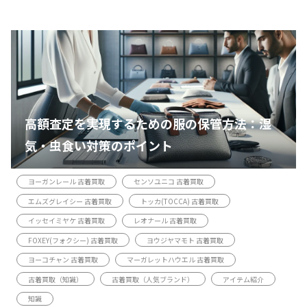
高額査定を実現するための服の保管方法：湿
気・虫食い対策のポイント
ヨーガンレール 古着買取
センソユニコ 古着買取
エムズグレイシー 古着買取
トッカ(TOCCA) 古着買取
イッセイミヤケ 古着買取
レオナール 古着買取
FOXEY(フォクシー) 古着買取
ヨウジヤマモト 古着買取
ヨーコチャン 古着買取
マーガレットハウエル 古着買取
古着買取（知識）
古着買取（人気ブランド）
アイテム紹介
知識