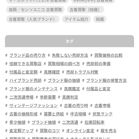
慈雨／センソユニコ 古着買取
古着買取（知識）
古着買取（人気ブランド）
アイテム紹介
知識
タグ
ブランド品の売り方
失敗しない売却方法
買取価格の比較
信頼できる買取店
買取相場の調べ方
売却前の準備
付属品と査定額
真贋確認
売却トラブル対策
ハイブランド売却
ブランド服の価値
ブランド服の保管方法
ブランド服のメンテナンス
真贋鑑定
付属品と査定
二次流通市場
季節需要
真贋判定
ヴィンテージファッション
古着の売り時
古着市場
古着の価格形成
需要と供給
中古相場
状態ランク
希少価値
ブランド価値
二次流通
在庫回転率
査定額アップ
買取のコツ
オンライン査定
服を売る
買取査定
買取業者の選び方
ナチュラル系ブランド