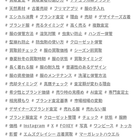
天然素材
古着売却
フリマアプリ
服の手入れ
エシカル消費
ブランド査定
理由
売却
デザイナーズ古着
ブランド服
売るタイミング
高く売る
複数査定
服の保管方法
湿気対策
虫食い防止
ハンガー保管
型崩れ防止
防虫剤の使い方
クローゼット保管
買取前チェック
服の買取価格
シーズン前買取
春夏秋冬の買取時期
服の状態
買取タイミング
長く着れる服
服の耐久性
普遍性のあるデザイン
服の資産価値
服のメンテナンス
洗濯と保管方法
売却タイミング
真贋チェック
査定額が変わる理由
希少性とブランド価値
売り時の見極め
AI査定
専門査定士
相見積もり
ブランド査定基準
市場相場の変動
デザイナーズブランド査定
売れる服
売れない服
ブランド服査定
クローゼット整理
チェック
状態
服飾
価格
Instagram
X
FOXEY
写真
ワンピース
トッカ
影響
エムズグレイシー 古着買取
マーガレットハウエル