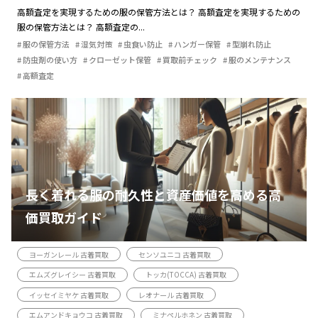
高額査定を実現するための服の保管方法とは？ 高額査定を実現するための
服の保管方法とは？ 高額査定の...
服の保管方法
湿気対策
虫食い防止
ハンガー保管
型崩れ防止
防虫剤の使い方
クローゼット保管
買取前チェック
服のメンテナンス
高額査定
長く着れる服の耐久性と資産価値を高める高
価買取ガイド
ヨーガンレール 古着買取
センソユニコ 古着買取
エムズグレイシー 古着買取
トッカ(TOCCA) 古着買取
イッセイミヤケ 古着買取
レオナール 古着買取
エムアンドキョウコ 古着買取
ミナペルホネン 古着買取