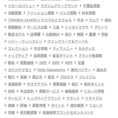
リセールバリュー
ラグジュアリーブランド
不要品買取
洋服買取
ファッション買取
バッグ買取
財布買取
TOKUKO 1erVOLトクコプルミエヴォル
中古
ウェア
成功
買取動向
サービス比較
入金
イッセイミヤケ
プリーツ
限定モデル
証明書
比較検討
流行
解説
重要
供給
ハリー・ウィンストン
ヴァンクリーフ＆アーペル
コレクション
中古市場
ティファニー
カルティエ
トップティア
店頭買取
査定ポイント
ブランド靴買取
動向
買取価格
20代
30代
40代
定番
ヨウジヤマモト
Yohji Yamamoto
海外バイヤー
進め方
魅力
高値
選び方
査定
プロセス
プレミアム
高価格帯
サステナブル
買取実績
紹介
成功ポイント
衣料
中古衣料
買取サービス
価格推移
リユース市場
サービス
トップティアブランド
ブランド
リサイクル
実績
評価
買取市場
ポイント
成功事例
リユース
市場
非対面買取
高価格帯ブランドセカンドハンド