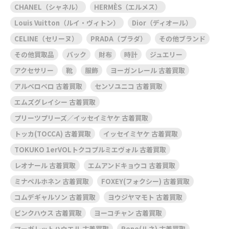
CHANEL（シャネル）
HERMÈS（エルメス）
Louis Vuitton（ルイ・ヴィトン）
Dior（ディオール）
CELINE（セリーヌ）
PRADA（プラダ）
その他ブランド
その他買取品
バック
財布
時計
ジュエリー
アクセサリー
靴
服飾
ヨーガンレール 古着買取
アルベロベロ 古着買取
センソユニコ 古着買取
エムズグレイシー 古着買取
プリーツプリーズ／イッセイミヤケ 古着買取
トッカ(TOCCA) 古着買取
イッセイミヤケ 古着買取
TOKUKO 1erVOLトクコプルミエヴォル 古着買取
レオナール 古着買取
エムアンドキョウコ 古着買取
ミナペルホネン 古着買取
FOXEY(フォクシー) 古着買取
コムデギャルソン 古着買取
ヨウジヤマモト 古着買取
ピンクハウス 古着買取
ヨーコチャン 古着買取
マーガレットハウエル 古着買取
Rene(ルネ) 古着買取