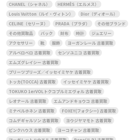
CHANEL（シャネル）
HERMÈS（エルメス）
Louis Vuitton（ルイ・ヴィトン）
Dior（ディオール）
CELINE（セリーヌ）
PRADA（プラダ）
その他ブランド
その他買取品
バック
財布
時計
ジュエリー
アクセサリー
靴
服飾
ヨーガンレール 古着買取
アルベロベロ 古着買取
センソユニコ 古着買取
エムズグレイシー 古着買取
プリーツプリーズ／イッセイミヤケ 古着買取
トッカ(TOCCA) 古着買取
イッセイミヤケ 古着買取
TOKUKO 1erVOLトクコプルミエヴォル 古着買取
レオナール 古着買取
エムアンドキョウコ 古着買取
ミナペルホネン 古着買取
FOXEY(フォクシー) 古着買取
コムデギャルソン 古着買取
ヨウジヤマモト 古着買取
ピンクハウス 古着買取
ヨーコチャン 古着買取
マーガレットハウエル 古着買取
Rene(ルネ) 古着買取