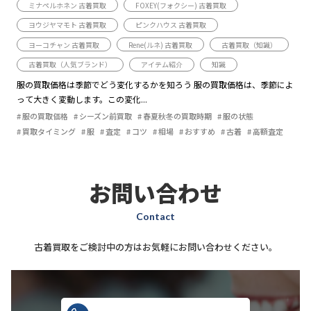
ミナペルホネン 古着買取
FOXEY(フォクシー) 古着買取
ヨウジヤマモト 古着買取
ピンクハウス 古着買取
ヨーコチャン 古着買取
Rene(ルネ) 古着買取
古着買取（知識）
古着買取（人気ブランド）
アイテム紹介
知識
服の買取価格は季節でどう変化するかを知ろう 服の買取価格は、季節によ
って大きく変動します。この変化...
服の買取価格
シーズン前買取
春夏秋冬の買取時期
服の状態
買取タイミング
服
査定
コツ
相場
おすすめ
古着
高額査定
お問い合わせ
Contact
古着買取をご検討中の方はお気軽にお問い合わせください。