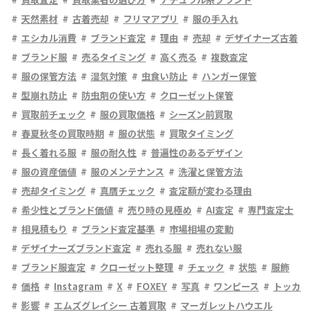
天然素材
古着売却
フリマアプリ
服の手入れ
エシカル消費
ブランド査定
理由
売却
デザイナーズ古着
ブランド服
売るタイミング
高く売る
複数査定
服の保管方法
湿気対策
虫食い防止
ハンガー保管
型崩れ防止
防虫剤の使い方
クローゼット保管
買取前チェック
服の買取価格
シーズン前買取
春夏秋冬の買取時期
服の状態
買取タイミング
長く着れる服
服の耐久性
普遍性のあるデザイン
服の資産価値
服のメンテナンス
洗濯と保管方法
売却タイミング
真贋チェック
査定額が変わる理由
希少性とブランド価値
売り時の見極め
AI査定
専門査定士
相見積もり
ブランド査定基準
市場相場の変動
デザイナーズブランド査定
売れる服
売れない服
ブランド服査定
クローゼット整理
チェック
状態
服飾
価格
Instagram
X
FOXEY
写真
ワンピース
トッカ
影響
エムズグレイシー 古着買取
マーガレットハウエル