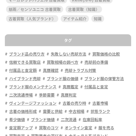
慈雨／センソユニコ 古着買取
古着買取（知識）
古着買取（人気ブランド）
アイテム紹介
知識
タグ
ブランド品の売り方
失敗しない売却方法
買取価格の比較
信頼できる買取店
買取相場の調べ方
売却前の準備
付属品と査定額
真贋確認
売却トラブル対策
ハイブランド売却
ブランド服の価値
ブランド服の保管方法
ブランド服のメンテナンス
真贋鑑定
付属品と査定
二次流通市場
季節需要
真贋判定
ヴィンテージファッション
古着の売り時
古着市場
古着の価格形成
需要と供給
中古相場
状態ランク
希少価値
ブランド価値
二次流通
在庫回転率
査定額アップ
買取のコツ
オンライン査定
服を売る
買取査定
買取業者の選び方
ナチュラル系ブランド