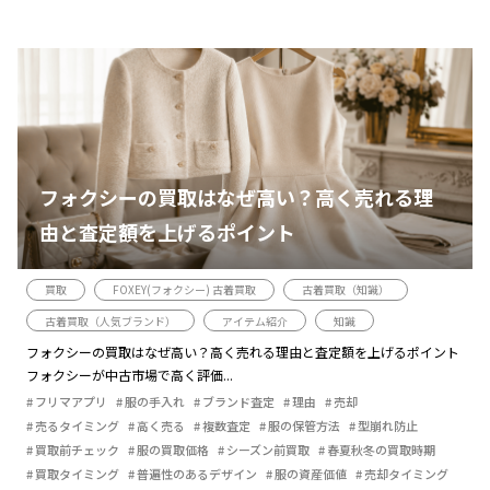
フォクシーの買取はなぜ高い？高く売れる理
由と査定額を上げるポイント
買取
FOXEY(フォクシー) 古着買取
古着買取（知識）
古着買取（人気ブランド）
アイテム紹介
知識
フォクシーの買取はなぜ高い？高く売れる理由と査定額を上げるポイント
フォクシーが中古市場で高く評価...
フリマアプリ
服の手入れ
ブランド査定
理由
売却
売るタイミング
高く売る
複数査定
服の保管方法
型崩れ防止
買取前チェック
服の買取価格
シーズン前買取
春夏秋冬の買取時期
買取タイミング
普遍性のあるデザイン
服の資産価値
売却タイミング