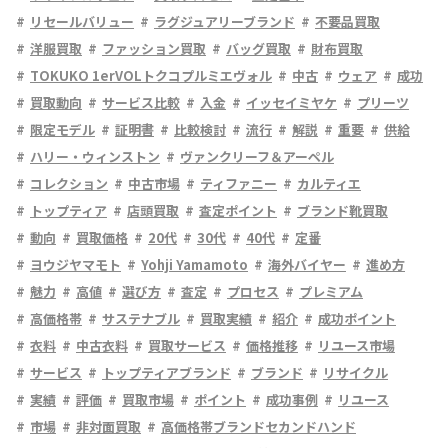
リセールバリュー
ラグジュアリーブランド
不要品買取
洋服買取
ファッション買取
バッグ買取
財布買取
TOKUKO 1erVOLトクコプルミエヴォル
中古
ウェア
成功
買取動向
サービス比較
入金
イッセイミヤケ
プリーツ
限定モデル
証明書
比較検討
流行
解説
重要
供給
ハリー・ウィンストン
ヴァンクリーフ＆アーペル
コレクション
中古市場
ティファニー
カルティエ
トップティア
店頭買取
査定ポイント
ブランド靴買取
動向
買取価格
20代
30代
40代
定番
ヨウジヤマモト
Yohji Yamamoto
海外バイヤー
進め方
魅力
高値
選び方
査定
プロセス
プレミアム
高価格帯
サステナブル
買取実績
紹介
成功ポイント
衣料
中古衣料
買取サービス
価格推移
リユース市場
サービス
トップティアブランド
ブランド
リサイクル
実績
評価
買取市場
ポイント
成功事例
リユース
市場
非対面買取
高価格帯ブランドセカンドハンド