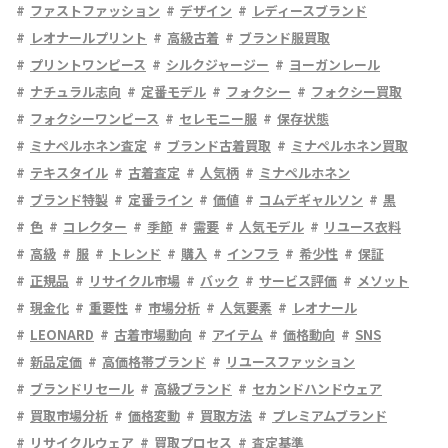
ファストファッション
デザイン
レディースブランド
レオナールプリント
高級古着
ブランド服買取
プリントワンピース
シルクジャージー
ヨーガンレール
ナチュラル志向
定番モデル
フォクシー
フォクシー買取
フォクシーワンピース
セレモニー服
保存状態
ミナペルホネン査定
ブランド古着買取
ミナペルホネン買取
テキスタイル
古着査定
人気柄
ミナペルホネン
ブランド特製
定番ライン
価値
コムデギャルソン
黒
色
コレクター
季節
需要
人気モデル
リユース衣料
高級
服
トレンド
購入
インフラ
希少性
保証
正規品
リサイクル市場
バック
サービス評価
メソット
現金化
重要性
市場分析
人気要素
レオナール
LEONARD
古着市場動向
アイテム
価格動向
SNS
新品定価
高価格帯ブランド
リユースファッション
ブランドリセール
高級ブランド
セカンドハンドウェア
買取市場分析
価格変動
買取方法
プレミアムブランド
リサイクルウェア
買取プロセス
査定基準