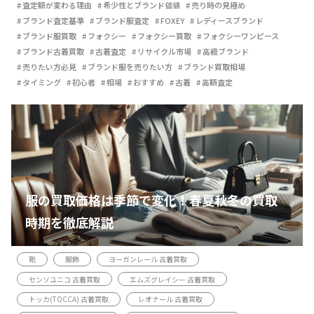
査定額が変わる理由
希少性とブランド価値
売り時の見極め
ブランド査定基準
ブランド服査定
FOXEY
レディースブランド
ブランド服買取
フォクシー
フォクシー買取
フォクシーワンピース
ブランド古着買取
古着査定
リサイクル市場
高級ブランド
売りたい方必見
ブランド服を売りたい方
ブランド買取相場
タイミング
初心者
相場
おすすめ
古着
高額査定
服の買取価格は季節で変化！春夏秋冬の買取
時期を徹底解説
靴
服飾
ヨーガンレール 古着買取
センソユニコ 古着買取
エムズグレイシー 古着買取
トッカ(TOCCA) 古着買取
レオナール 古着買取