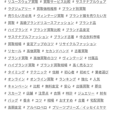
リユースウェア買取
買取サービス比較
サステナブルウェア
ラグジュアリー
買取価格推移
ブランド別買取
売りたい方必見
ヴィンテージ買取
ブランド服を売りたい方
買取
高級ブランドリユースファッション
ブランド品
ハイブランド
ブランド買取比較
ブランド品査定
サステナブルファッション
ブランド古着
中古衣料市場
買取相場
査定アップのコツ
リサイクルファッション
リセール
高価買取
セカンドハンド
古着買取
ブランド買取
高価買取のコツ
ヴィンテージ
付属品
ハイブランド買取
ブランド買取相場
高く売るコツ
タイミング
テクニック
信頼
初心者
初めて
業者選び
オンライン
オンライン買取
ランキング
強化
人気
キャンペーン
比較
無料査定
安心
出張買取
即日
スカーフ
店舗
注意点
衣類
時計
ジュエリー
財布
バッグ
香水
コツ
相場
おすすめ
古着
宅配買取
高額査定
アルベロベロ
プリーツプリーズ／イッセイミヤケ