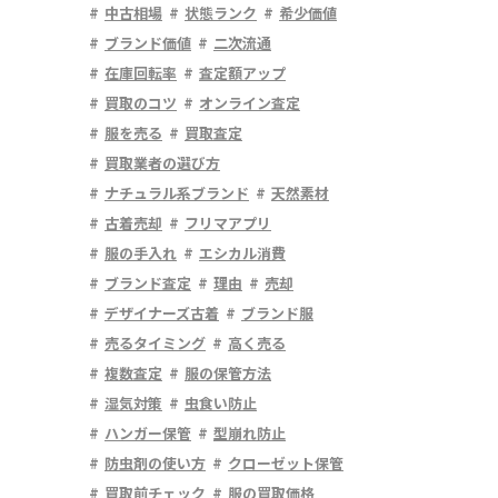
中古相場
状態ランク
希少価値
ブランド価値
二次流通
在庫回転率
査定額アップ
買取のコツ
オンライン査定
服を売る
買取査定
買取業者の選び方
ナチュラル系ブランド
天然素材
古着売却
フリマアプリ
服の手入れ
エシカル消費
ブランド査定
理由
売却
デザイナーズ古着
ブランド服
売るタイミング
高く売る
複数査定
服の保管方法
湿気対策
虫食い防止
ハンガー保管
型崩れ防止
防虫剤の使い方
クローゼット保管
買取前チェック
服の買取価格