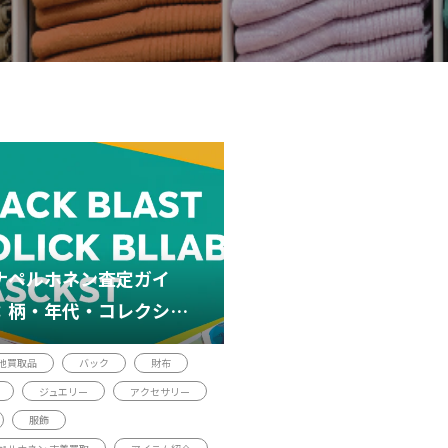
ナペルホネン査定ガイ
：柄・年代・コレクショ
・保存状態のポイント
他買取品
バック
財布
ジュエリー
アクセサリー
服飾