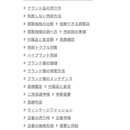
ブランド品の売り方
失敗しない売却方法
買取価格の比較
信頼できる買取店
買取相場の調べ方
売却前の準備
付属品と査定額
真贋確認
売却トラブル対策
ハイブランド売却
ブランド服の価値
ブランド服の保管方法
ブランド服のメンテナンス
真贋鑑定
付属品と査定
二次流通市場
季節需要
真贋判定
ヴィンテージファッション
古着の売り時
古着市場
古着の価格形成
需要と供給