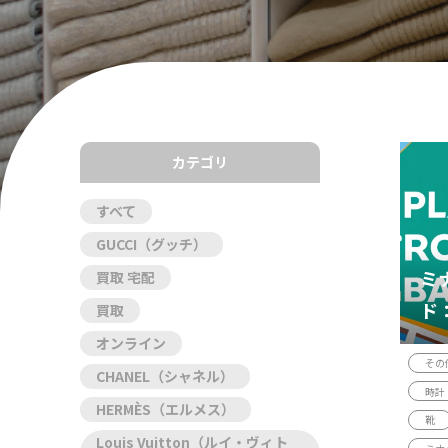
カテゴリ
すべて
GUCCI（グッチ）
ミ
買取 宅配
ド
買取
ン
オンライン
その
CHANEL（シャネル）
時計
HERMÈS（エルメス）
靴
Louis Vuitton（ルイ・ヴィト