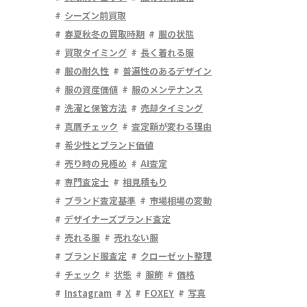
シーズン前買取
春夏秋冬の買取時期
服の状態
買取タイミング
長く着れる服
服の耐久性
普遍性のあるデザイン
服の資産価値
服のメンテナンス
洗濯と保管方法
売却タイミング
真贋チェック
査定額が変わる理由
希少性とブランド価値
売り時の見極め
AI査定
専門査定士
相見積もり
ブランド査定基準
市場相場の変動
デザイナーズブランド査定
売れる服
売れない服
ブランド服査定
クローゼット整理
チェック
状態
服飾
価格
Instagram
X
FOXEY
写真