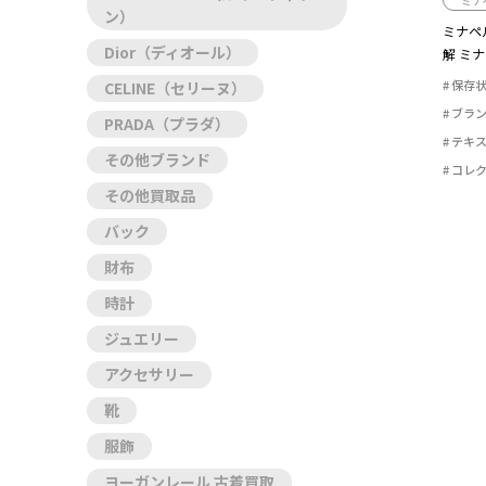
ミナ
ン）
ミナペ
Dior（ディオール）
解 ミ
に重要で
保存
CELINE（セリーヌ）
ブラ
PRADA（プラダ）
テキ
その他ブランド
コレ
その他買取品
バック
財布
時計
ジュエリー
アクセサリー
靴
服飾
ヨーガンレール 古着買取