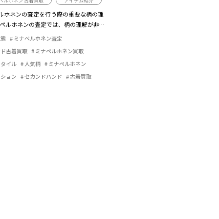
ペルホネン 古着買取
アイテム紹介
ルホネンの査定を行う際の重要な柄の理
ナペルホネンの査定では、柄の理解が非常
す。...
状態
ミナペルホネン査定
ンド古着買取
ミナペルホネン買取
スタイル
人気柄
ミナペルホネン
クション
セカンドハンド
古着買取