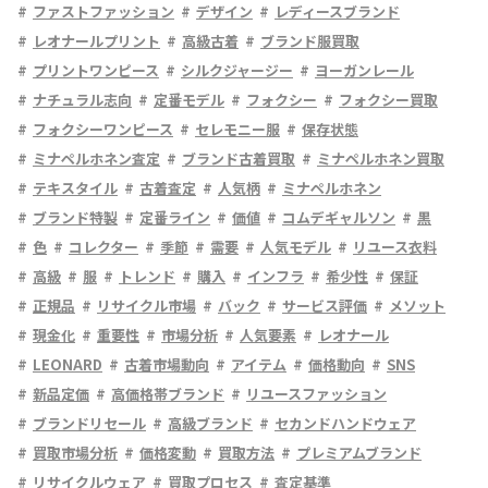
ファストファッション
デザイン
レディースブランド
レオナールプリント
高級古着
ブランド服買取
プリントワンピース
シルクジャージー
ヨーガンレール
ナチュラル志向
定番モデル
フォクシー
フォクシー買取
フォクシーワンピース
セレモニー服
保存状態
ミナペルホネン査定
ブランド古着買取
ミナペルホネン買取
テキスタイル
古着査定
人気柄
ミナペルホネン
ブランド特製
定番ライン
価値
コムデギャルソン
黒
色
コレクター
季節
需要
人気モデル
リユース衣料
高級
服
トレンド
購入
インフラ
希少性
保証
正規品
リサイクル市場
バック
サービス評価
メソット
現金化
重要性
市場分析
人気要素
レオナール
LEONARD
古着市場動向
アイテム
価格動向
SNS
新品定価
高価格帯ブランド
リユースファッション
ブランドリセール
高級ブランド
セカンドハンドウェア
買取市場分析
価格変動
買取方法
プレミアムブランド
リサイクルウェア
買取プロセス
査定基準