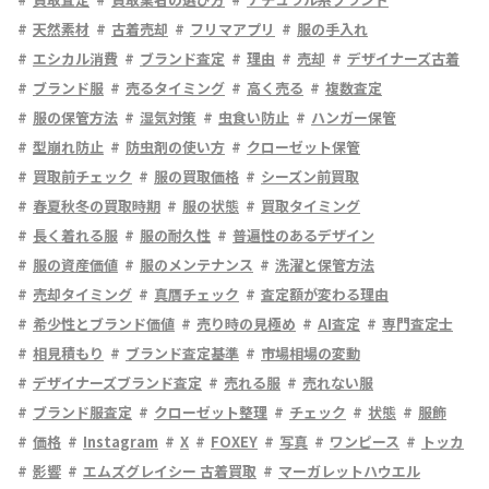
天然素材
古着売却
フリマアプリ
服の手入れ
エシカル消費
ブランド査定
理由
売却
デザイナーズ古着
ブランド服
売るタイミング
高く売る
複数査定
服の保管方法
湿気対策
虫食い防止
ハンガー保管
型崩れ防止
防虫剤の使い方
クローゼット保管
買取前チェック
服の買取価格
シーズン前買取
春夏秋冬の買取時期
服の状態
買取タイミング
長く着れる服
服の耐久性
普遍性のあるデザイン
服の資産価値
服のメンテナンス
洗濯と保管方法
売却タイミング
真贋チェック
査定額が変わる理由
希少性とブランド価値
売り時の見極め
AI査定
専門査定士
相見積もり
ブランド査定基準
市場相場の変動
デザイナーズブランド査定
売れる服
売れない服
ブランド服査定
クローゼット整理
チェック
状態
服飾
価格
Instagram
X
FOXEY
写真
ワンピース
トッカ
影響
エムズグレイシー 古着買取
マーガレットハウエル