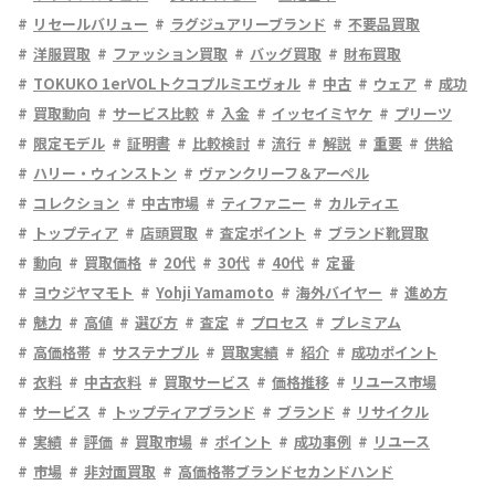
リセールバリュー
ラグジュアリーブランド
不要品買取
洋服買取
ファッション買取
バッグ買取
財布買取
TOKUKO 1erVOLトクコプルミエヴォル
中古
ウェア
成功
買取動向
サービス比較
入金
イッセイミヤケ
プリーツ
限定モデル
証明書
比較検討
流行
解説
重要
供給
ハリー・ウィンストン
ヴァンクリーフ＆アーペル
コレクション
中古市場
ティファニー
カルティエ
トップティア
店頭買取
査定ポイント
ブランド靴買取
動向
買取価格
20代
30代
40代
定番
ヨウジヤマモト
Yohji Yamamoto
海外バイヤー
進め方
魅力
高値
選び方
査定
プロセス
プレミアム
高価格帯
サステナブル
買取実績
紹介
成功ポイント
衣料
中古衣料
買取サービス
価格推移
リユース市場
サービス
トップティアブランド
ブランド
リサイクル
実績
評価
買取市場
ポイント
成功事例
リユース
市場
非対面買取
高価格帯ブランドセカンドハンド