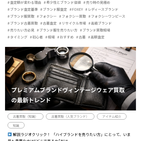
査定額が変わる理由
希少性とブランド価値
売り時の見極め
ブランド査定基準
ブランド服査定
FOXEY
レディースブランド
ブランド服買取
フォクシー
フォクシー買取
フォクシーワンピース
ブランド古着買取
古着査定
リサイクル市場
高級ブランド
売りたい方必見
ブランド服を売りたい方
ブランド買取相場
タイミング
初心者
相場
おすすめ
古着
高額査定
プレミアムブランドヴィンテージウェア買取
の最新トレンド
古着買取（知識）
古着買取（人気ブランド）
アイテム紹介
知識
解説ラジオクリック！ 「ハイブランドを売りたい方」にとって、いま
最も重要なのは“どこで売るか”だけ...