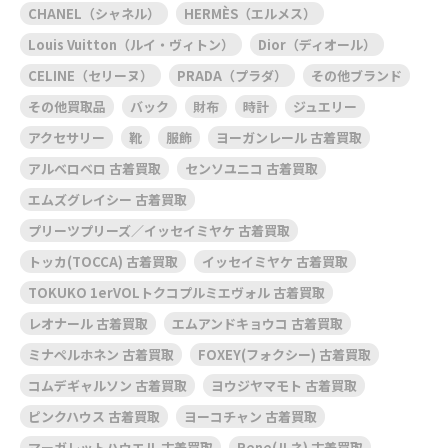
CHANEL（シャネル）
HERMÈS（エルメス）
Louis Vuitton（ルイ・ヴィトン）
Dior（ディオール）
CELINE（セリーヌ）
PRADA（プラダ）
その他ブランド
その他買取品
バック
財布
時計
ジュエリー
アクセサリー
靴
服飾
ヨーガンレール 古着買取
アルベロベロ 古着買取
センソユニコ 古着買取
エムズグレイシー 古着買取
プリーツプリーズ／イッセイミヤケ 古着買取
トッカ(TOCCA) 古着買取
イッセイミヤケ 古着買取
TOKUKO 1erVOLトクコプルミエヴォル 古着買取
レオナール 古着買取
エムアンドキョウコ 古着買取
ミナペルホネン 古着買取
FOXEY(フォクシー) 古着買取
コムデギャルソン 古着買取
ヨウジヤマモト 古着買取
ピンクハウス 古着買取
ヨーコチャン 古着買取
マーガレットハウエル 古着買取
Rene(ルネ) 古着買取