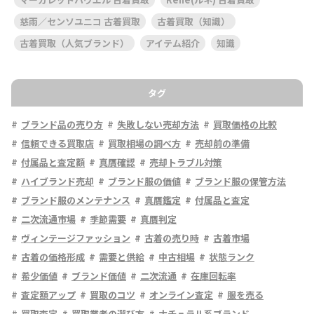
慈雨／センソユニコ 古着買取
古着買取（知識）
古着買取（人気ブランド）
アイテム紹介
知識
タグ
ブランド品の売り方
失敗しない売却方法
買取価格の比較
信頼できる買取店
買取相場の調べ方
売却前の準備
付属品と査定額
真贋確認
売却トラブル対策
ハイブランド売却
ブランド服の価値
ブランド服の保管方法
ブランド服のメンテナンス
真贋鑑定
付属品と査定
二次流通市場
季節需要
真贋判定
ヴィンテージファッション
古着の売り時
古着市場
古着の価格形成
需要と供給
中古相場
状態ランク
希少価値
ブランド価値
二次流通
在庫回転率
査定額アップ
買取のコツ
オンライン査定
服を売る
買取査定
買取業者の選び方
ナチュラル系ブランド