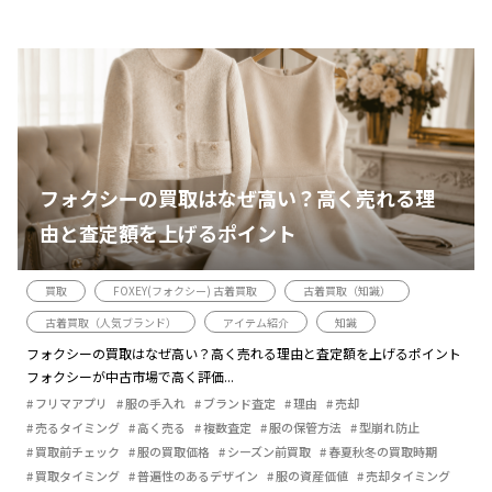
フォクシーの買取はなぜ高い？高く売れる理
由と査定額を上げるポイント
買取
FOXEY(フォクシー) 古着買取
古着買取（知識）
古着買取（人気ブランド）
アイテム紹介
知識
フォクシーの買取はなぜ高い？高く売れる理由と査定額を上げるポイント
フォクシーが中古市場で高く評価...
フリマアプリ
服の手入れ
ブランド査定
理由
売却
売るタイミング
高く売る
複数査定
服の保管方法
型崩れ防止
買取前チェック
服の買取価格
シーズン前買取
春夏秋冬の買取時期
買取タイミング
普遍性のあるデザイン
服の資産価値
売却タイミング