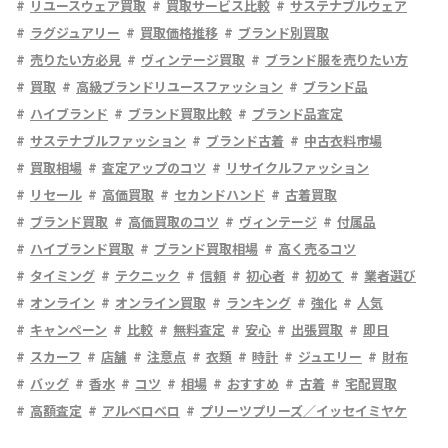
リユースウェア買取
買取サービス比較
サステナブルウェア
ラグジュアリー
買取価格推移
ブランド別買取
売りたい方必見
ヴィンテージ買取
ブランド服を売りたい方
買取
高級ブランドリユースファッション
ブランド品
ハイブランド
ブランド買取比較
ブランド品査定
サステナブルファッション
ブランド古着
中古衣料市場
買取相場
査定アップのコツ
リサイクルファッション
リセール
高価買取
セカンドハンド
古着買取
ブランド買取
高価買取のコツ
ヴィンテージ
付属品
ハイブランド買取
ブランド買取相場
高く売るコツ
タイミング
テクニック
信頼
初心者
初めて
業者選び
オンライン
オンライン買取
ランキング
強化
人気
キャンペーン
比較
無料査定
安心
出張買取
即日
スカーフ
店舗
注意点
衣類
時計
ジュエリー
財布
バッグ
香水
コツ
相場
おすすめ
古着
宅配買取
高額査定
アルベロベロ
プリーツプリーズ／イッセイミヤケ