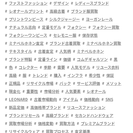
ファストファッション
デザイン
レディースブランド
レオナールプリント
高級古着
ブランド服買取
プリントワンピース
シルクジャージー
ヨーガンレール
ナチュラル志向
定番モデル
フォクシー
フォクシー買取
フォクシーワンピース
セレモニー服
保存状態
ミナペルホネン査定
ブランド古着買取
ミナペルホネン買取
テキスタイル
古着査定
人気柄
ミナペルホネン
ブランド特製
定番ライン
価値
コムデギャルソン
黒
色
コレクター
季節
需要
人気モデル
リユース衣料
高級
服
トレンド
購入
インフラ
希少性
保証
正規品
リサイクル市場
バック
サービス評価
メソット
現金化
重要性
市場分析
人気要素
レオナール
LEONARD
古着市場動向
アイテム
価格動向
SNS
新品定価
高価格帯ブランド
リユースファッション
ブランドリセール
高級ブランド
セカンドハンドウェア
買取市場分析
価格変動
買取方法
プレミアムブランド
リサイクルウェア
買取プロセス
査定基準