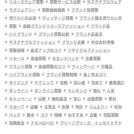
リユースウェア買取
買取サービス比較
サステナブルウェア
ラグジュアリー
買取価格推移
ブランド別買取
売りたい方必見
ヴィンテージ買取
ブランド服を売りたい方
買取
高級ブランドリユースファッション
ブランド品
ハイブランド
ブランド買取比較
ブランド品査定
サステナブルファッション
ブランド古着
中古衣料市場
買取相場
査定アップのコツ
リサイクルファッション
リセール
高価買取
セカンドハンド
古着買取
ブランド買取
高価買取のコツ
ヴィンテージ
付属品
ハイブランド買取
ブランド買取相場
高く売るコツ
タイミング
テクニック
信頼
初心者
初めて
業者選び
オンライン
オンライン買取
ランキング
強化
人気
キャンペーン
比較
無料査定
安心
出張買取
即日
スカーフ
店舗
注意点
衣類
時計
ジュエリー
財布
バッグ
香水
コツ
相場
おすすめ
古着
宅配買取
高額査定
アルベロベロ
プリーツプリーズ／イッセイミヤケ