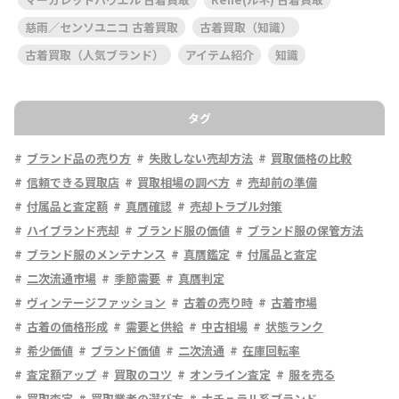
慈雨／センソユニコ 古着買取
古着買取（知識）
古着買取（人気ブランド）
アイテム紹介
知識
タグ
ブランド品の売り方
失敗しない売却方法
買取価格の比較
信頼できる買取店
買取相場の調べ方
売却前の準備
付属品と査定額
真贋確認
売却トラブル対策
ハイブランド売却
ブランド服の価値
ブランド服の保管方法
ブランド服のメンテナンス
真贋鑑定
付属品と査定
二次流通市場
季節需要
真贋判定
ヴィンテージファッション
古着の売り時
古着市場
古着の価格形成
需要と供給
中古相場
状態ランク
希少価値
ブランド価値
二次流通
在庫回転率
査定額アップ
買取のコツ
オンライン査定
服を売る
買取査定
買取業者の選び方
ナチュラル系ブランド