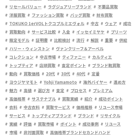
リセールバリュー
ラグジュアリーブランド
不要品買取
洋服買取
ファッション買取
バッグ買取
財布買取
TOKUKO 1erVOLトクコプルミエヴォル
中古
ウェア
成功
買取動向
サービス比較
入金
イッセイミヤケ
プリーツ
限定モデル
証明書
比較検討
流行
解説
重要
供給
ハリー・ウィンストン
ヴァンクリーフ＆アーペル
コレクション
中古市場
ティファニー
カルティエ
トップティア
店頭買取
査定ポイント
ブランド靴買取
動向
買取価格
20代
30代
40代
定番
ヨウジヤマモト
Yohji Yamamoto
海外バイヤー
進め方
魅力
高値
選び方
査定
プロセス
プレミアム
高価格帯
サステナブル
買取実績
紹介
成功ポイント
衣料
中古衣料
買取サービス
価格推移
リユース市場
サービス
トップティアブランド
ブランド
リサイクル
実績
評価
買取市場
ポイント
成功事例
リユース
市場
非対面買取
高価格帯ブランドセカンドハンド