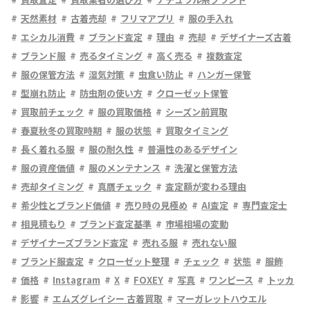
天然素材
古着売却
フリマアプリ
服の手入れ
エシカル消費
ブランド査定
理由
売却
デザイナーズ古着
ブランド服
売るタイミング
高く売る
複数査定
服の保管方法
湿気対策
虫食い防止
ハンガー保管
型崩れ防止
防虫剤の使い方
クローゼット保管
買取前チェック
服の買取価格
シーズン前買取
春夏秋冬の買取時期
服の状態
買取タイミング
長く着れる服
服の耐久性
普遍性のあるデザイン
服の資産価値
服のメンテナンス
洗濯と保管方法
売却タイミング
真贋チェック
査定額が変わる理由
希少性とブランド価値
売り時の見極め
AI査定
専門査定士
相見積もり
ブランド査定基準
市場相場の変動
デザイナーズブランド査定
売れる服
売れない服
ブランド服査定
クローゼット整理
チェック
状態
服飾
価格
Instagram
X
FOXEY
写真
ワンピース
トッカ
影響
エムズグレイシー 古着買取
マーガレットハウエル