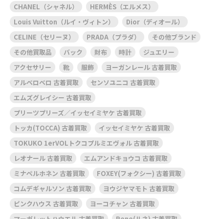
CHANEL（シャネル）
HERMÈS（エルメス）
Louis Vuitton（ルイ・ヴィトン）
Dior（ディオール）
CELINE（セリーヌ）
PRADA（プラダ）
その他ブランド
その他買取品
バック
財布
時計
ジュエリー
アクセサリー
靴
服飾
ヨーガンレール 古着買取
アルベロベロ 古着買取
センソユニコ 古着買取
エムズグレイシー 古着買取
プリーツプリーズ／イッセイミヤケ 古着買取
トッカ(TOCCA) 古着買取
イッセイミヤケ 古着買取
TOKUKO 1erVOLトクコプルミエヴォル 古着買取
レオナール 古着買取
エムアンドキョウコ 古着買取
ミナペルホネン 古着買取
FOXEY(フォクシー) 古着買取
コムデギャルソン 古着買取
ヨウジヤマモト 古着買取
ピンクハウス 古着買取
ヨーコチャン 古着買取
マーガレットハウエル 古着買取
Rene(ルネ) 古着買取