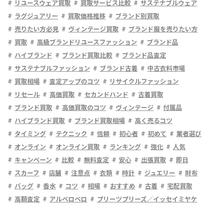
リユースウェア買取
買取サービス比較
サステナブルウェア
ラグジュアリー
買取価格推移
ブランド別買取
売りたい方必見
ヴィンテージ買取
ブランド服を売りたい方
買取
高級ブランドリユースファッション
ブランド品
ハイブランド
ブランド買取比較
ブランド品査定
サステナブルファッション
ブランド古着
中古衣料市場
買取相場
査定アップのコツ
リサイクルファッション
リセール
高価買取
セカンドハンド
古着買取
ブランド買取
高価買取のコツ
ヴィンテージ
付属品
ハイブランド買取
ブランド買取相場
高く売るコツ
タイミング
テクニック
信頼
初心者
初めて
業者選び
オンライン
オンライン買取
ランキング
強化
人気
キャンペーン
比較
無料査定
安心
出張買取
即日
スカーフ
店舗
注意点
衣類
時計
ジュエリー
財布
バッグ
香水
コツ
相場
おすすめ
古着
宅配買取
高額査定
アルベロベロ
プリーツプリーズ／イッセイミヤケ