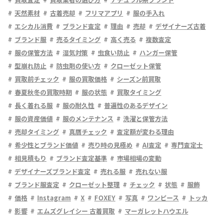
天然素材
古着売却
フリマアプリ
服の手入れ
エシカル消費
ブランド査定
理由
売却
デザイナーズ古着
ブランド服
売るタイミング
高く売る
複数査定
服の保管方法
湿気対策
虫食い防止
ハンガー保管
型崩れ防止
防虫剤の使い方
クローゼット保管
買取前チェック
服の買取価格
シーズン前買取
春夏秋冬の買取時期
服の状態
買取タイミング
長く着れる服
服の耐久性
普遍性のあるデザイン
服の資産価値
服のメンテナンス
洗濯と保管方法
売却タイミング
真贋チェック
査定額が変わる理由
希少性とブランド価値
売り時の見極め
AI査定
専門査定士
相見積もり
ブランド査定基準
市場相場の変動
デザイナーズブランド査定
売れる服
売れない服
ブランド服査定
クローゼット整理
チェック
状態
服飾
価格
Instagram
X
FOXEY
写真
ワンピース
トッカ
影響
エムズグレイシー 古着買取
マーガレットハウエル