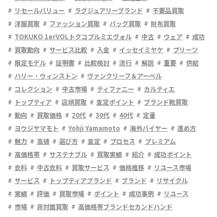
リセールバリュー
ラグジュアリーブランド
不要品買取
洋服買取
ファッション買取
バッグ買取
財布買取
TOKUKO 1erVOLトクコプルミエヴォル
中古
ウェア
成功
買取動向
サービス比較
入金
イッセイミヤケ
プリーツ
限定モデル
証明書
比較検討
流行
解説
重要
供給
ハリー・ウィンストン
ヴァンクリーフ＆アーペル
コレクション
中古市場
ティファニー
カルティエ
トップティア
店頭買取
査定ポイント
ブランド靴買取
動向
買取価格
20代
30代
40代
定番
ヨウジヤマモト
Yohji Yamamoto
海外バイヤー
進め方
魅力
高値
選び方
査定
プロセス
プレミアム
高価格帯
サステナブル
買取実績
紹介
成功ポイント
衣料
中古衣料
買取サービス
価格推移
リユース市場
サービス
トップティアブランド
ブランド
リサイクル
実績
評価
買取市場
ポイント
成功事例
リユース
市場
非対面買取
高価格帯ブランドセカンドハンド