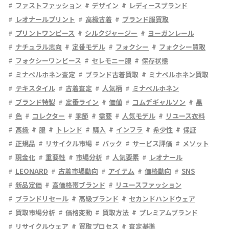
ファストファッション
デザイン
レディースブランド
レオナールプリント
高級古着
ブランド服買取
プリントワンピース
シルクジャージー
ヨーガンレール
ナチュラル志向
定番モデル
フォクシー
フォクシー買取
フォクシーワンピース
セレモニー服
保存状態
ミナペルホネン査定
ブランド古着買取
ミナペルホネン買取
テキスタイル
古着査定
人気柄
ミナペルホネン
ブランド特製
定番ライン
価値
コムデギャルソン
黒
色
コレクター
季節
需要
人気モデル
リユース衣料
高級
服
トレンド
購入
インフラ
希少性
保証
正規品
リサイクル市場
バック
サービス評価
メソット
現金化
重要性
市場分析
人気要素
レオナール
LEONARD
古着市場動向
アイテム
価格動向
SNS
新品定価
高価格帯ブランド
リユースファッション
ブランドリセール
高級ブランド
セカンドハンドウェア
買取市場分析
価格変動
買取方法
プレミアムブランド
リサイクルウェア
買取プロセス
査定基準