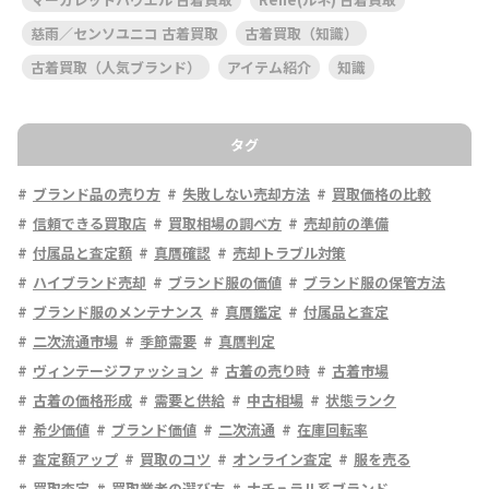
慈雨／センソユニコ 古着買取
古着買取（知識）
古着買取（人気ブランド）
アイテム紹介
知識
タグ
ブランド品の売り方
失敗しない売却方法
買取価格の比較
信頼できる買取店
買取相場の調べ方
売却前の準備
付属品と査定額
真贋確認
売却トラブル対策
ハイブランド売却
ブランド服の価値
ブランド服の保管方法
ブランド服のメンテナンス
真贋鑑定
付属品と査定
二次流通市場
季節需要
真贋判定
ヴィンテージファッション
古着の売り時
古着市場
古着の価格形成
需要と供給
中古相場
状態ランク
希少価値
ブランド価値
二次流通
在庫回転率
査定額アップ
買取のコツ
オンライン査定
服を売る
買取査定
買取業者の選び方
ナチュラル系ブランド