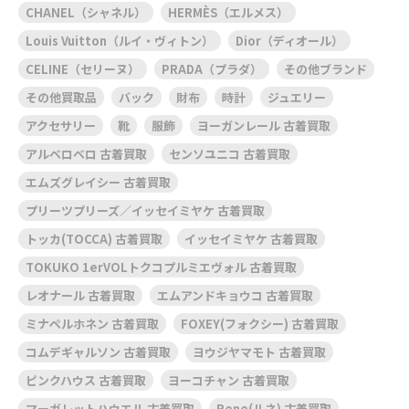
CHANEL（シャネル）
HERMÈS（エルメス）
Louis Vuitton（ルイ・ヴィトン）
Dior（ディオール）
CELINE（セリーヌ）
PRADA（プラダ）
その他ブランド
その他買取品
バック
財布
時計
ジュエリー
アクセサリー
靴
服飾
ヨーガンレール 古着買取
アルベロベロ 古着買取
センソユニコ 古着買取
エムズグレイシー 古着買取
プリーツプリーズ／イッセイミヤケ 古着買取
トッカ(TOCCA) 古着買取
イッセイミヤケ 古着買取
TOKUKO 1erVOLトクコプルミエヴォル 古着買取
レオナール 古着買取
エムアンドキョウコ 古着買取
ミナペルホネン 古着買取
FOXEY(フォクシー) 古着買取
コムデギャルソン 古着買取
ヨウジヤマモト 古着買取
ピンクハウス 古着買取
ヨーコチャン 古着買取
マーガレットハウエル 古着買取
Rene(ルネ) 古着買取