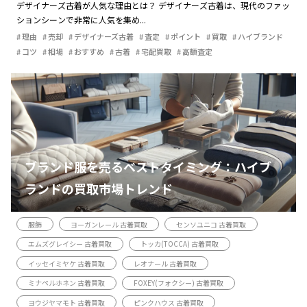
デザイナーズ古着が人気な理由とは？ デザイナーズ古着は、現代のファッ
ションシーンで非常に人気を集め...
理由
売却
デザイナーズ古着
査定
ポイント
買取
ハイブランド
コツ
相場
おすすめ
古着
宅配買取
高額査定
ブランド服を売るベストタイミング：ハイブ
ランドの買取市場トレンド
服飾
ヨーガンレール 古着買取
センソユニコ 古着買取
エムズグレイシー 古着買取
トッカ(TOCCA) 古着買取
イッセイミヤケ 古着買取
レオナール 古着買取
ミナペルホネン 古着買取
FOXEY(フォクシー) 古着買取
ヨウジヤマモト 古着買取
ピンクハウス 古着買取