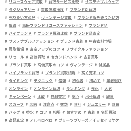
リユースウェア買取
買取サービス比較
サステナブルウェア
ラグジュアリー
買取価格推移
ブランド別買取
売りたい方必見
ヴィンテージ買取
ブランド服を売りたい方
買取
高級ブランドリユースファッション
ブランド品
ハイブランド
ブランド買取比較
ブランド品査定
サステナブルファッション
ブランド古着
中古衣料市場
買取相場
査定アップのコツ
リサイクルファッション
リセール
高価買取
セカンドハンド
古着買取
ブランド買取
高価買取のコツ
ヴィンテージ
付属品
ハイブランド買取
ブランド買取相場
高く売るコツ
タイミング
テクニック
信頼
初心者
初めて
業者選び
オンライン
オンライン買取
ランキング
強化
人気
キャンペーン
比較
無料査定
安心
出張買取
即日
スカーフ
店舗
注意点
衣類
時計
ジュエリー
財布
バッグ
香水
コツ
相場
おすすめ
古着
宅配買取
高額査定
アルベロベロ
プリーツプリーズ／イッセイミヤケ