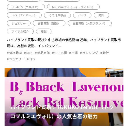
HERMÈS（エルメス）
Louis Vuitton（ルイ・ヴィトン）
Dior（ディオール）
その他買取品
バック
時計
ジュエリー
古着買取（知識）
古着買取（人気ブランド）
アイテム紹介
知識
ハイブランド買取の現状と中古市場の価格動向 近年、ハイブランド買取市
場は、為替の変動、インバウンド...
価格動向
SNS
新品定価
中古市場
市場
ランキング
時計
ジュエリー
コツ
ハイブランド買取：TOKUKO 1erVOL（トク
コプルミエヴォル）の人気古着の魅力