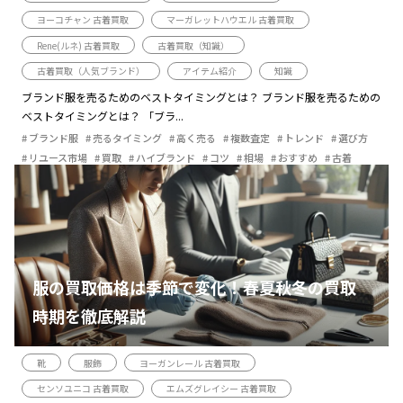
ヨーコチャン 古着買取
マーガレットハウエル 古着買取
Rene(ルネ) 古着買取
古着買取（知識）
古着買取（人気ブランド）
アイテム紹介
知識
ブランド服を売るためのベストタイミングとは？ ブランド服を売るための
ベストタイミングとは？ 「ブラ...
ブランド服
売るタイミング
高く売る
複数査定
トレンド
選び方
リユース市場
買取
ハイブランド
コツ
相場
おすすめ
古着
服の買取価格は季節で変化！春夏秋冬の買取
時期を徹底解説
靴
服飾
ヨーガンレール 古着買取
センソユニコ 古着買取
エムズグレイシー 古着買取