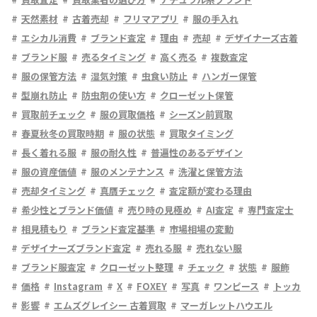
天然素材
古着売却
フリマアプリ
服の手入れ
エシカル消費
ブランド査定
理由
売却
デザイナーズ古着
ブランド服
売るタイミング
高く売る
複数査定
服の保管方法
湿気対策
虫食い防止
ハンガー保管
型崩れ防止
防虫剤の使い方
クローゼット保管
買取前チェック
服の買取価格
シーズン前買取
春夏秋冬の買取時期
服の状態
買取タイミング
長く着れる服
服の耐久性
普遍性のあるデザイン
服の資産価値
服のメンテナンス
洗濯と保管方法
売却タイミング
真贋チェック
査定額が変わる理由
希少性とブランド価値
売り時の見極め
AI査定
専門査定士
相見積もり
ブランド査定基準
市場相場の変動
デザイナーズブランド査定
売れる服
売れない服
ブランド服査定
クローゼット整理
チェック
状態
服飾
価格
Instagram
X
FOXEY
写真
ワンピース
トッカ
影響
エムズグレイシー 古着買取
マーガレットハウエル