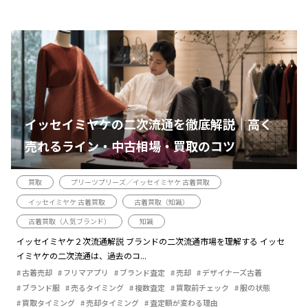
イッセイミヤケの二次流通を徹底解説｜高く
売れるライン・中古相場・買取のコツ
買取
プリーツプリーズ／イッセイミヤケ 古着買取
イッセイミヤケ 古着買取
古着買取（知識）
古着買取（人気ブランド）
知識
イッセイミヤケ２次流通解説 ブランドの二次流通市場を理解する イッセ
イミヤケの二次流通は、過去のコ...
古着売却
フリマアプリ
ブランド査定
売却
デザイナーズ古着
ブランド服
売るタイミング
複数査定
買取前チェック
服の状態
買取タイミング
売却タイミング
査定額が変わる理由