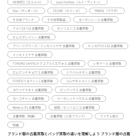
HERMÈS（エルメス）
Louis Vuitton（ルイ・ヴィトン）
Dior（ディオール）
CELINE（セリーヌ）
PRADA（プラダ）
その他ブランド
その他買取品
ヨーガンレール 古着買取
アルベロベロ 古着買取
センソユニコ 古着買取
エムズグレイシー 古着買取
プリーツプリーズ／イッセイミヤケ 古着買取
トッカ(TOCCA) 古着買取
イッセイミヤケ 古着買取
TOKUKO 1erVOLトクコプルミエヴォル 古着買取
レオナール 古着買取
エムアンドキョウコ 古着買取
ミナペルホネン 古着買取
FOXEY(フォクシー) 古着買取
コムデギャルソン 古着買取
ヨウジヤマモト 古着買取
ピンクハウス 古着買取
ヨーコチャン 古着買取
マーガレットハウエル 古着買取
Rene(ルネ) 古着買取
慈雨／センソユニコ 古着買取
古着買取（知識）
古着買取（人気ブランド）
アイテム紹介
知識
ブランド服の古着買取とバッグ買取の違いを理解しよう ブランド服の古着