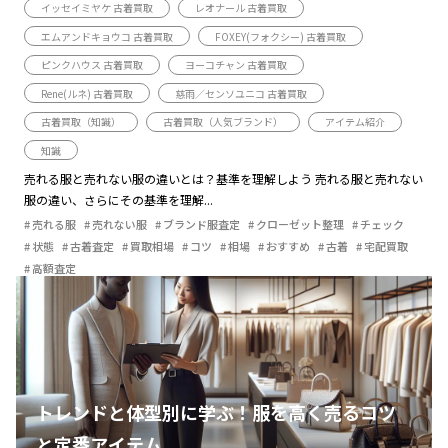
イッセイミヤケ 古着買取
レオナール 古着買取
エムアンドキョウコ 古着買取
FOXEY(フォクシー) 古着買取
ピンクハウス 古着買取
ヨーコチャン 古着買取
Rene(ルネ) 古着買取
慈雨／センソユニコ 古着買取
古着買取（知識）
古着買取（人気ブランド）
アイテム紹介
知識
売れる服と売れない服の違いとは？基準を理解しよう 売れる服と売れない
服の違い、さらにその基準を理解...
売れる服
売れない服
ブランド服査定
クローゼット整理
チェック
状態
古着査定
買取相場
コツ
相場
おすすめ
古着
宅配買取
高額査定
トレンドと体型別に学ぶ！服を高く売るコツ
と定番アイテム