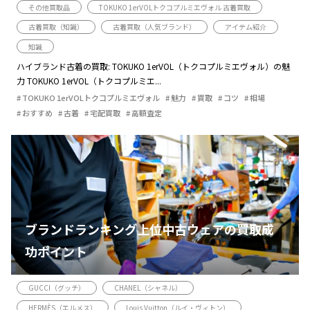
その他買取品
TOKUKO 1erVOLトクコプルミエヴォル 古着買取
古着買取（知識）
古着買取（人気ブランド）
アイテム紹介
知識
ハイブランド古着の買取: TOKUKO 1erVOL（トクコプルミエヴォル）の魅
力 TOKUKO 1erVOL（トクコプルミエ...
TOKUKO 1erVOLトクコプルミエヴォル
魅力
買取
コツ
相場
おすすめ
古着
宅配買取
高額査定
ブランドランキング上位中古ウェアの買取成
功ポイント
GUCCI（グッチ）
CHANEL（シャネル）
HERMÈS（エルメス）
Louis Vuitton（ルイ・ヴィトン）