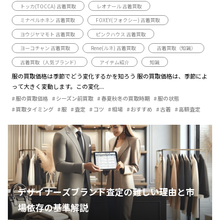
トッカ(TOCCA) 古着買取
レオナール 古着買取
ミナペルホネン 古着買取
FOXEY(フォクシー) 古着買取
ヨウジヤマモト 古着買取
ピンクハウス 古着買取
ヨーコチャン 古着買取
Rene(ルネ) 古着買取
古着買取（知識）
古着買取（人気ブランド）
アイテム紹介
知識
服の買取価格は季節でどう変化するかを知ろう 服の買取価格は、季節によ
って大きく変動します。この変化...
服の買取価格
シーズン前買取
春夏秋冬の買取時期
服の状態
買取タイミング
服
査定
コツ
相場
おすすめ
古着
高額査定
デザイナーズブランド査定の難しい理由と市
場依存の基準解説