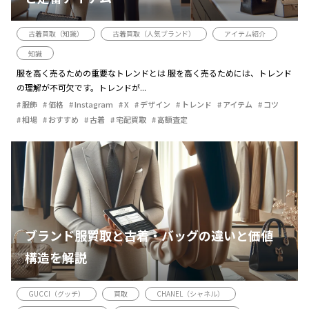
古着買取（知識）
古着買取（人気ブランド）
アイテム紹介
知識
服を高く売るための重要なトレンドとは 服を高く売るためには、トレンド
の理解が不可欠です。トレンドが...
服飾
価格
Instagram
X
デザイン
トレンド
アイテム
コツ
相場
おすすめ
古着
宅配買取
高額査定
ブランド服買取と古着・バッグの違いと価値
構造を解説
GUCCI（グッチ）
買取
CHANEL（シャネル）