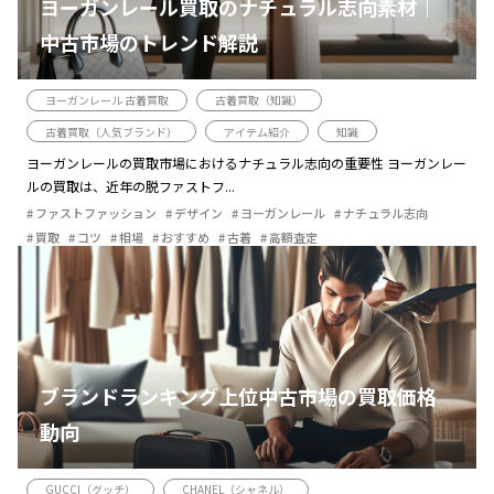
ヨーガンレール買取のナチュラル志向素材｜
中古市場のトレンド解説
ヨーガンレール 古着買取
古着買取（知識）
古着買取（人気ブランド）
アイテム紹介
知識
ヨーガンレールの買取市場におけるナチュラル志向の重要性 ヨーガンレー
ルの買取は、近年の脱ファストフ...
ファストファッション
デザイン
ヨーガンレール
ナチュラル志向
買取
コツ
相場
おすすめ
古着
高額査定
ブランドランキング上位中古市場の買取価格
動向
GUCCI（グッチ）
CHANEL（シャネル）