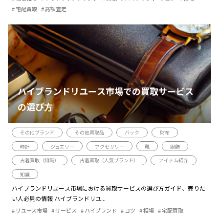
宅配買取
高額査定
ハイブランドリユース市場での買取サービス
の選び方
その他ブランド
その他買取品
バック
財布
時計
ジュエリー
アクセサリー
靴
服飾
古着買取（知識）
古着買取（人気ブランド）
アイテム紹介
知識
ハイブランドリユース市場における買取サービスの選び方ガイド、売りた
い人必見の情報 ハイブランドリユ...
リユース市場
サービス
ハイブランド
コツ
相場
宅配買取