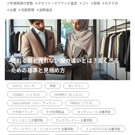
市場相場の変動
デザイナーズブランド査定
コツ
相場
おすすめ
古着
宅配買取
高額査定
売れる服と売れない服の違いとは？高く売る
ための基準と見極め方
GUCCI（グッチ）
買取
オンライン
CHANEL（シャネル）
HERMÈS（エルメス）
Louis Vuitton（ルイ・ヴィトン）
PRADA（プラダ）
その他ブランド
その他買取品
ヨーガンレール 古着買取
センソユニコ 古着買取
エムズグレイシー 古着買取
プリーツプリーズ／イッセイミヤケ 古着買取
トッカ(TOCCA) 古着買取