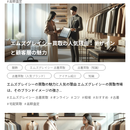
高額査定
エムズグレイシー買取の人気理由：デザイン
と顧客層の魅力
服飾
エムズグレイシー 古着買取
古着買取（知識）
古着買取（人気ブランド）
アイテム紹介
知識
エムズグレイシーの買取の魅力と人気の理由 エムズグレイシーの買取市場
は、そのブランドイメージの強さ...
エムズグレイシー 古着買取
オンライン
コツ
相場
おすすめ
古着
宅配買取
高額査定