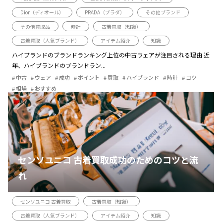
Dior（ディオール）
PRADA（プラダ）
その他ブランド
その他買取品
時計
古着買取（知識）
古着買取（人気ブランド）
アイテム紹介
知識
ハイブランドのブランドランキング上位の中古ウェアが注目される理由 近
年、ハイブランドのブランドラン...
中古
ウェア
成功
ポイント
買取
ハイブランド
時計
コツ
相場
おすすめ
センソユニコ 古着買取成功のためのコツと流
れ
センソユニコ 古着買取
古着買取（知識）
古着買取（人気ブランド）
アイテム紹介
知識