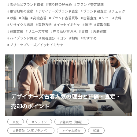
希少性とブランド価値
売り時の見極め
ブランド査定基準
市場相場の変動
デザイナーズブランド査定
ブランド服査定
チェック
状態
価格
高級古着
ブランド古着買取
古着査定
リユース衣料
リサイクル市場
買取方法
イッセイミヤケ
流行
買取価格
買取実績
リユース市場
売りたい方必見
買取
古着買取
ハイブランド買取
業者選び
コツ
相場
おすすめ
プリーツプリーズ／イッセイミヤケ
デザイナーズ古着人気の理由と評価・査定・
売却のポイント
買取
オンライン
古着買取（知識）
古着買取（人気ブランド）
アイテム紹介
知識