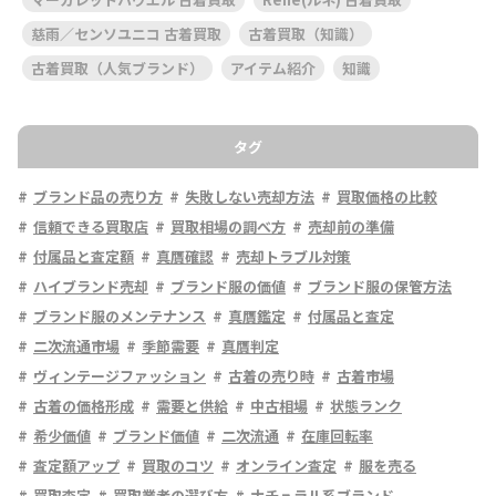
慈雨／センソユニコ 古着買取
古着買取（知識）
古着買取（人気ブランド）
アイテム紹介
知識
タグ
ブランド品の売り方
失敗しない売却方法
買取価格の比較
信頼できる買取店
買取相場の調べ方
売却前の準備
付属品と査定額
真贋確認
売却トラブル対策
ハイブランド売却
ブランド服の価値
ブランド服の保管方法
ブランド服のメンテナンス
真贋鑑定
付属品と査定
二次流通市場
季節需要
真贋判定
ヴィンテージファッション
古着の売り時
古着市場
古着の価格形成
需要と供給
中古相場
状態ランク
希少価値
ブランド価値
二次流通
在庫回転率
査定額アップ
買取のコツ
オンライン査定
服を売る
買取査定
買取業者の選び方
ナチュラル系ブランド