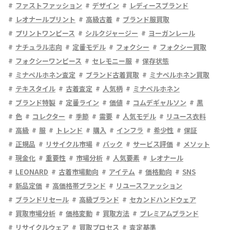
ファストファッション
デザイン
レディースブランド
レオナールプリント
高級古着
ブランド服買取
プリントワンピース
シルクジャージー
ヨーガンレール
ナチュラル志向
定番モデル
フォクシー
フォクシー買取
フォクシーワンピース
セレモニー服
保存状態
ミナペルホネン査定
ブランド古着買取
ミナペルホネン買取
テキスタイル
古着査定
人気柄
ミナペルホネン
ブランド特製
定番ライン
価値
コムデギャルソン
黒
色
コレクター
季節
需要
人気モデル
リユース衣料
高級
服
トレンド
購入
インフラ
希少性
保証
正規品
リサイクル市場
バック
サービス評価
メソット
現金化
重要性
市場分析
人気要素
レオナール
LEONARD
古着市場動向
アイテム
価格動向
SNS
新品定価
高価格帯ブランド
リユースファッション
ブランドリセール
高級ブランド
セカンドハンドウェア
買取市場分析
価格変動
買取方法
プレミアムブランド
リサイクルウェア
買取プロセス
査定基準