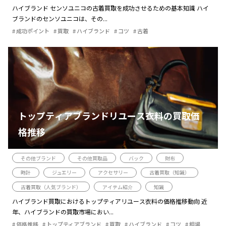
ハイブランド センソユニコの古着買取を成功させるための基本知識 ハイ
ブランドのセンソユニコは、その...
成功ポイント
買取
ハイブランド
コツ
古着
トップティアブランドリユース衣料の買取価
格推移
その他ブランド
その他買取品
バック
財布
時計
ジュエリー
アクセサリー
古着買取（知識）
古着買取（人気ブランド）
アイテム紹介
知識
ハイブランド買取におけるトップティアリユース衣料の価格推移動向 近
年、ハイブランドの買取市場におい...
価格推移
トップティアブランド
買取
ハイブランド
コツ
相場