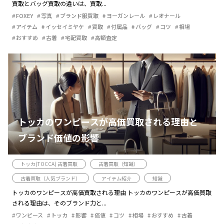
買取とバッグ買取の違いは、買取...
FOXEY
写真
ブランド服買取
ヨーガンレール
レオナール
アイテム
イッセイミヤケ
買取
付属品
バッグ
コツ
相場
おすすめ
古着
宅配買取
高額査定
トッカのワンピースが高価買取される理由と
ブランド価値の影響
トッカ(TOCCA) 古着買取
古着買取（知識）
古着買取（人気ブランド）
アイテム紹介
知識
トッカのワンピースが高価買取される理由 トッカのワンピースが高価買取
される理由は、そのブランド力と...
ワンピース
トッカ
影響
価値
コツ
相場
おすすめ
古着