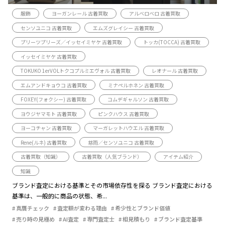
服飾
ヨーガンレール 古着買取
アルベロベロ 古着買取
センソユニコ 古着買取
エムズグレイシー 古着買取
プリーツプリーズ／イッセイミヤケ 古着買取
トッカ(TOCCA) 古着買取
イッセイミヤケ 古着買取
TOKUKO 1erVOLトクコプルミエヴォル 古着買取
レオナール 古着買取
エムアンドキョウコ 古着買取
ミナペルホネン 古着買取
FOXEY(フォクシー) 古着買取
コムデギャルソン 古着買取
ヨウジヤマモト 古着買取
ピンクハウス 古着買取
ヨーコチャン 古着買取
マーガレットハウエル 古着買取
Rene(ルネ) 古着買取
慈雨／センソユニコ 古着買取
古着買取（知識）
古着買取（人気ブランド）
アイテム紹介
知識
ブランド査定における基準とその市場依存性を探る ブランド査定における
基準は、一般的に商品の状態、希...
真贋チェック
査定額が変わる理由
希少性とブランド価値
売り時の見極め
AI査定
専門査定士
相見積もり
ブランド査定基準