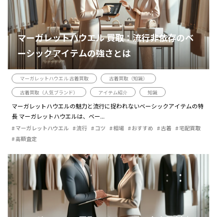
マーガレットハウエル 買取：流行非依存のベ
ーシックアイテムの強さとは
マーガレットハウエル 古着買取
古着買取（知識）
古着買取（人気ブランド）
アイテム紹介
知識
マーガレットハウエルの魅力と流行に捉われないベーシックアイテムの特
長 マーガレットハウエルは、ベー...
マーガレットハウエル
流行
コツ
相場
おすすめ
古着
宅配買取
高額査定