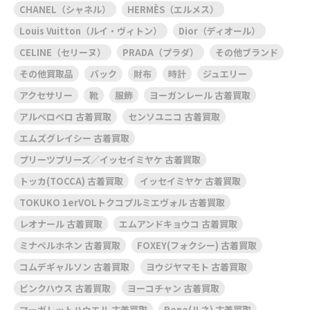
CHANEL（シャネル）
HERMÈS（エルメス）
Louis Vuitton（ルイ・ヴィトン）
Dior（ディオール）
CELINE（セリーヌ）
PRADA（プラダ）
その他ブランド
その他買取品
バック
財布
時計
ジュエリー
アクセサリー
靴
服飾
ヨーガンレール 古着買取
アルベロベロ 古着買取
センソユニコ 古着買取
エムズグレイシー 古着買取
プリーツプリーズ／イッセイミヤケ 古着買取
トッカ(TOCCA) 古着買取
イッセイミヤケ 古着買取
TOKUKO 1erVOLトクコプルミエヴォル 古着買取
レオナール 古着買取
エムアンドキョウコ 古着買取
ミナペルホネン 古着買取
FOXEY(フォクシー) 古着買取
コムデギャルソン 古着買取
ヨウジヤマモト 古着買取
ピンクハウス 古着買取
ヨーコチャン 古着買取
マーガレットハウエル 古着買取
Rene(ルネ) 古着買取