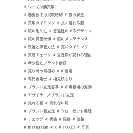
シーズン前買取
春夏秋冬の買取時期
服の状態
買取タイミング
長く着れる服
服の耐久性
普遍性のあるデザイン
服の資産価値
服のメンテナンス
洗濯と保管方法
売却タイミング
真贋チェック
査定額が変わる理由
希少性とブランド価値
売り時の見極め
AI査定
専門査定士
相見積もり
ブランド査定基準
市場相場の変動
デザイナーズブランド査定
売れる服
売れない服
ブランド服査定
クローゼット整理
チェック
状態
服飾
価格
Instagram
X
FOXEY
写真