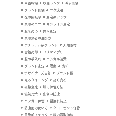
中古相場
状態ランク
希少価値
ブランド価値
二次流通
在庫回転率
査定額アップ
買取のコツ
オンライン査定
服を売る
買取査定
買取業者の選び方
ナチュラル系ブランド
天然素材
古着売却
フリマアプリ
服の手入れ
エシカル消費
ブランド査定
理由
売却
デザイナーズ古着
ブランド服
売るタイミング
高く売る
複数査定
服の保管方法
湿気対策
虫食い防止
ハンガー保管
型崩れ防止
防虫剤の使い方
クローゼット保管
買取前チェック
服の買取価格