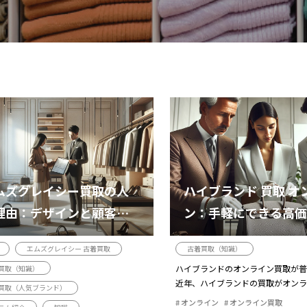
ムズグレイシー買取の人
ハイブランド 買取 オ
理由：デザインと顧客層
ン：手軽にできる高価
魅力
の全知識
エムズグレイシー 古着買取
古着買取（知識）
ハイブランドのオンライン買取が普
買取（知識）
近年、ハイブランドの買取がオンラ
買取（人気ブランド）
れるケースが...
オンライン
オンライン買取