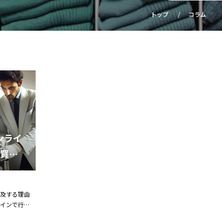
トップ
コラム
ンライ
買取
及する理由
インで行わ