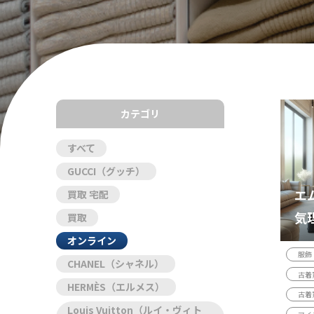
カテゴリ
すべて
GUCCI（グッチ）
エ
買取 宅配
気
買取
の
オンライン
服飾
CHANEL（シャネル）
古着
HERMÈS（エルメス）
古着
Louis Vuitton（ルイ・ヴィト