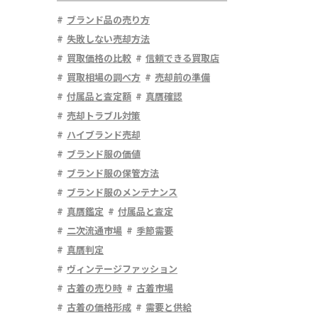
ブランド品の売り方
失敗しない売却方法
買取価格の比較
信頼できる買取店
買取相場の調べ方
売却前の準備
付属品と査定額
真贋確認
売却トラブル対策
ハイブランド売却
ブランド服の価値
ブランド服の保管方法
ブランド服のメンテナンス
真贋鑑定
付属品と査定
二次流通市場
季節需要
真贋判定
ヴィンテージファッション
古着の売り時
古着市場
古着の価格形成
需要と供給