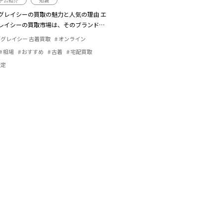
テム紹介
知識
グレイシーの買取の魅力と人気の理由 エ
レイシーの買取市場は、そのブランドイ
強さ...
グレイシー 古着買取
オンライン
相場
おすすめ
古着
宅配買取
査定