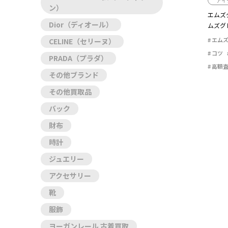
アイ
ン）
エムズ
Dior（ディオール）
ムズグ
メージの
エムズ
CELINE（セリーヌ）
コツ
PRADA（プラダ）
高額
その他ブランド
その他買取品
バック
財布
時計
ジュエリー
アクセサリー
靴
服飾
ヨーガンレール 古着買取