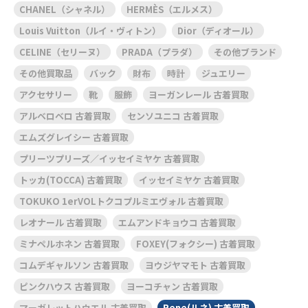
CHANEL（シャネル）
HERMÈS（エルメス）
Louis Vuitton（ルイ・ヴィトン）
Dior（ディオール）
CELINE（セリーヌ）
PRADA（プラダ）
その他ブランド
その他買取品
バック
財布
時計
ジュエリー
アクセサリー
靴
服飾
ヨーガンレール 古着買取
アルベロベロ 古着買取
センソユニコ 古着買取
エムズグレイシー 古着買取
プリーツプリーズ／イッセイミヤケ 古着買取
トッカ(TOCCA) 古着買取
イッセイミヤケ 古着買取
TOKUKO 1erVOLトクコプルミエヴォル 古着買取
レオナール 古着買取
エムアンドキョウコ 古着買取
ミナペルホネン 古着買取
FOXEY(フォクシー) 古着買取
コムデギャルソン 古着買取
ヨウジヤマモト 古着買取
ピンクハウス 古着買取
ヨーコチャン 古着買取
マーガレットハウエル 古着買取
Rene(ルネ) 古着買取