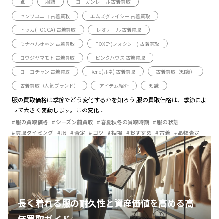
靴
服飾
ヨーガンレール 古着買取
センソユニコ 古着買取
エムズグレイシー 古着買取
トッカ(TOCCA) 古着買取
レオナール 古着買取
ミナペルホネン 古着買取
FOXEY(フォクシー) 古着買取
ヨウジヤマモト 古着買取
ピンクハウス 古着買取
ヨーコチャン 古着買取
Rene(ルネ) 古着買取
古着買取（知識）
古着買取（人気ブランド）
アイテム紹介
知識
服の買取価格は季節でどう変化するかを知ろう 服の買取価格は、季節によ
って大きく変動します。この変化...
服の買取価格
シーズン前買取
春夏秋冬の買取時期
服の状態
買取タイミング
服
査定
コツ
相場
おすすめ
古着
高額査定
長く着れる服の耐久性と資産価値を高める高
価買取ガイド