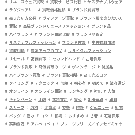
リユースウェア買取
買取サービス比較
サステナブルウェア
ラグジュアリー
買取価格推移
ブランド別買取
売りたい方必見
ヴィンテージ買取
ブランド服を売りたい方
買取
高級ブランドリユースファッション
ブランド品
ハイブランド
ブランド買取比較
ブランド品査定
サステナブルファッション
ブランド古着
中古衣料市場
買取相場
査定アップのコツ
リサイクルファッション
リセール
高価買取
セカンドハンド
古着買取
ブランド買取
高価買取のコツ
ヴィンテージ
付属品
ハイブランド買取
ブランド買取相場
高く売るコツ
タイミング
テクニック
信頼
初心者
初めて
業者選び
オンライン
オンライン買取
ランキング
強化
人気
キャンペーン
比較
無料査定
安心
出張買取
即日
スカーフ
店舗
注意点
衣類
時計
ジュエリー
財布
バッグ
香水
コツ
相場
おすすめ
古着
宅配買取
高額査定
アルベロベロ
プリーツプリーズ／イッセイミヤケ