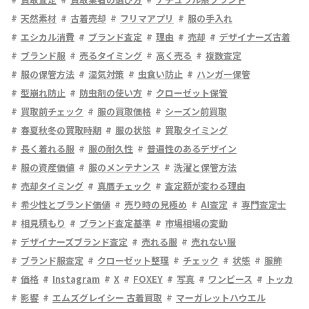
天然素材
古着売却
フリマアプリ
服の手入れ
エシカル消費
ブランド査定
理由
売却
デザイナーズ古着
ブランド服
売るタイミング
高く売る
複数査定
服の保管方法
湿気対策
虫食い防止
ハンガー保管
型崩れ防止
防虫剤の使い方
クローゼット保管
買取前チェック
服の買取価格
シーズン前買取
春夏秋冬の買取時期
服の状態
買取タイミング
長く着れる服
服の耐久性
普遍性のあるデザイン
服の資産価値
服のメンテナンス
洗濯と保管方法
売却タイミング
真贋チェック
査定額が変わる理由
希少性とブランド価値
売り時の見極め
AI査定
専門査定士
相見積もり
ブランド査定基準
市場相場の変動
デザイナーズブランド査定
売れる服
売れない服
ブランド服査定
クローゼット整理
チェック
状態
服飾
価格
Instagram
X
FOXEY
写真
ワンピース
トッカ
影響
エムズグレイシー 古着買取
マーガレットハウエル