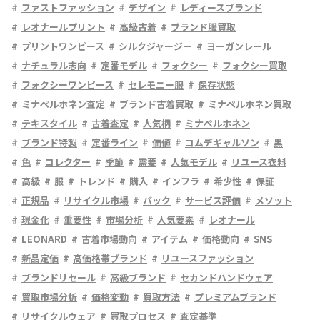
ファストファッション
デザイン
レディースブランド
レオナールプリント
高級古着
ブランド服買取
プリントワンピース
シルクジャージー
ヨーガンレール
ナチュラル志向
定番モデル
フォクシー
フォクシー買取
フォクシーワンピース
セレモニー服
保存状態
ミナペルホネン査定
ブランド古着買取
ミナペルホネン買取
テキスタイル
古着査定
人気柄
ミナペルホネン
ブランド特製
定番ライン
価値
コムデギャルソン
黒
色
コレクター
季節
需要
人気モデル
リユース衣料
高級
服
トレンド
購入
インフラ
希少性
保証
正規品
リサイクル市場
バック
サービス評価
メソット
現金化
重要性
市場分析
人気要素
レオナール
LEONARD
古着市場動向
アイテム
価格動向
SNS
新品定価
高価格帯ブランド
リユースファッション
ブランドリセール
高級ブランド
セカンドハンドウェア
買取市場分析
価格変動
買取方法
プレミアムブランド
リサイクルウェア
買取プロセス
査定基準