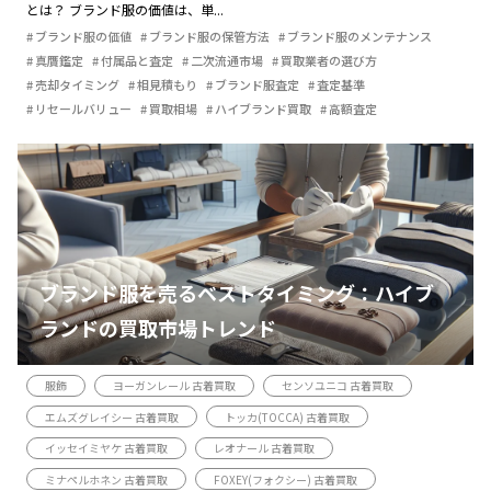
とは？ ブランド服の価値は、単...
ブランド服の価値
ブランド服の保管方法
ブランド服のメンテナンス
真贋鑑定
付属品と査定
二次流通市場
買取業者の選び方
売却タイミング
相見積もり
ブランド服査定
査定基準
リセールバリュー
買取相場
ハイブランド買取
高額査定
ブランド服を売るベストタイミング：ハイブ
ランドの買取市場トレンド
服飾
ヨーガンレール 古着買取
センソユニコ 古着買取
エムズグレイシー 古着買取
トッカ(TOCCA) 古着買取
イッセイミヤケ 古着買取
レオナール 古着買取
ミナペルホネン 古着買取
FOXEY(フォクシー) 古着買取