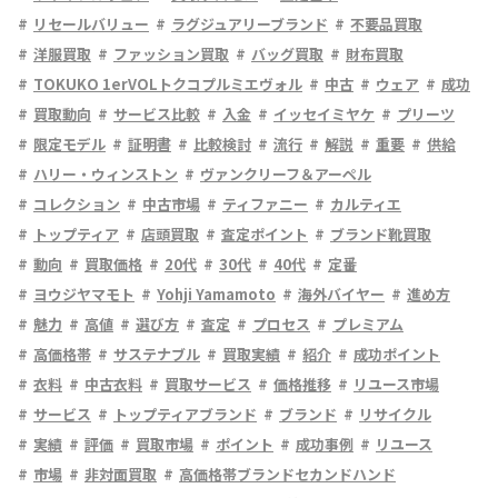
リセールバリュー
ラグジュアリーブランド
不要品買取
洋服買取
ファッション買取
バッグ買取
財布買取
TOKUKO 1erVOLトクコプルミエヴォル
中古
ウェア
成功
買取動向
サービス比較
入金
イッセイミヤケ
プリーツ
限定モデル
証明書
比較検討
流行
解説
重要
供給
ハリー・ウィンストン
ヴァンクリーフ＆アーペル
コレクション
中古市場
ティファニー
カルティエ
トップティア
店頭買取
査定ポイント
ブランド靴買取
動向
買取価格
20代
30代
40代
定番
ヨウジヤマモト
Yohji Yamamoto
海外バイヤー
進め方
魅力
高値
選び方
査定
プロセス
プレミアム
高価格帯
サステナブル
買取実績
紹介
成功ポイント
衣料
中古衣料
買取サービス
価格推移
リユース市場
サービス
トップティアブランド
ブランド
リサイクル
実績
評価
買取市場
ポイント
成功事例
リユース
市場
非対面買取
高価格帯ブランドセカンドハンド