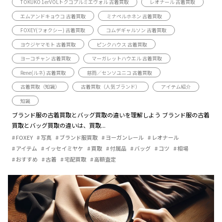
TOKUKO 1erVOLトクコプルミエヴォル 古着買取
レオナール 古着買取
エムアンドキョウコ 古着買取
ミナペルホネン 古着買取
FOXEY(フォクシー) 古着買取
コムデギャルソン 古着買取
ヨウジヤマモト 古着買取
ピンクハウス 古着買取
ヨーコチャン 古着買取
マーガレットハウエル 古着買取
Rene(ルネ) 古着買取
慈雨／センソユニコ 古着買取
古着買取（知識）
古着買取（人気ブランド）
アイテム紹介
知識
ブランド服の古着買取とバッグ買取の違いを理解しよう ブランド服の古着
買取とバッグ買取の違いは、買取...
FOXEY
写真
ブランド服買取
ヨーガンレール
レオナール
アイテム
イッセイミヤケ
買取
付属品
バッグ
コツ
相場
おすすめ
古着
宅配買取
高額査定