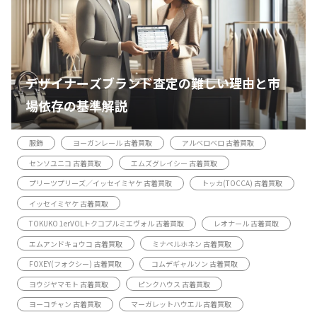
デザイナーズブランド査定の難しい理由と市
場依存の基準解説
服飾
ヨーガンレール 古着買取
アルベロベロ 古着買取
センソユニコ 古着買取
エムズグレイシー 古着買取
プリーツプリーズ／イッセイミヤケ 古着買取
トッカ(TOCCA) 古着買取
イッセイミヤケ 古着買取
TOKUKO 1erVOLトクコプルミエヴォル 古着買取
レオナール 古着買取
エムアンドキョウコ 古着買取
ミナペルホネン 古着買取
FOXEY(フォクシー) 古着買取
コムデギャルソン 古着買取
ヨウジヤマモト 古着買取
ピンクハウス 古着買取
ヨーコチャン 古着買取
マーガレットハウエル 古着買取