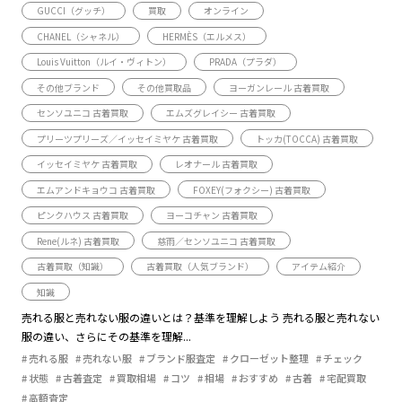
GUCCI（グッチ）
買取
オンライン
CHANEL（シャネル）
HERMÈS（エルメス）
Louis Vuitton（ルイ・ヴィトン）
PRADA（プラダ）
その他ブランド
その他買取品
ヨーガンレール 古着買取
センソユニコ 古着買取
エムズグレイシー 古着買取
プリーツプリーズ／イッセイミヤケ 古着買取
トッカ(TOCCA) 古着買取
イッセイミヤケ 古着買取
レオナール 古着買取
エムアンドキョウコ 古着買取
FOXEY(フォクシー) 古着買取
ピンクハウス 古着買取
ヨーコチャン 古着買取
Rene(ルネ) 古着買取
慈雨／センソユニコ 古着買取
古着買取（知識）
古着買取（人気ブランド）
アイテム紹介
知識
売れる服と売れない服の違いとは？基準を理解しよう 売れる服と売れない
服の違い、さらにその基準を理解...
売れる服
売れない服
ブランド服査定
クローゼット整理
チェック
状態
古着査定
買取相場
コツ
相場
おすすめ
古着
宅配買取
高額査定