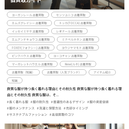
ヨーガンレール 古着買取
センソユニコ 古着買取
エムズグレイシー 古着買取
トッカ(TOCCA) 古着買取
イッセイミヤケ 古着買取
レオナール 古着買取
エムアンドキョウコ 古着買取
ミナペルホネン 古着買取
FOXEY(フォクシー) 古着買取
ヨウジヤマモト 古着買取
ピンクハウス 古着買取
ヨーコチャン 古着買取
マーガレットハウエル 古着買取
Rene(ルネ) 古着買取
古着買取（知識）
古着買取（人気ブランド）
アイテム紹介
知識
良質な服が持つ長く着れる理由とその耐久性 良質な服が持つ長く着れる理
由とその耐久性 良質な服は、そ...
長く着れる服
服の耐久性
普遍性のあるデザイン
服の資産価値
服のメンテナンス
洗濯と保管方法
売却タイミング
サステナブルファッション
高価買取のコツ