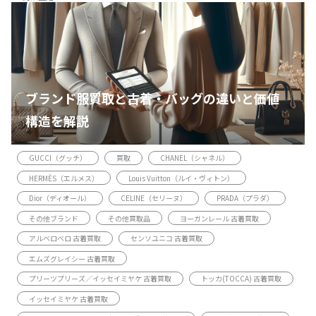
ブランド服買取と古着・バッグの違いと価値
構造を解説
GUCCI（グッチ）
買取
CHANEL（シャネル）
HERMÈS（エルメス）
Louis Vuitton（ルイ・ヴィトン）
Dior（ディオール）
CELINE（セリーヌ）
PRADA（プラダ）
その他ブランド
その他買取品
ヨーガンレール 古着買取
アルベロベロ 古着買取
センソユニコ 古着買取
エムズグレイシー 古着買取
プリーツプリーズ／イッセイミヤケ 古着買取
トッカ(TOCCA) 古着買取
イッセイミヤケ 古着買取