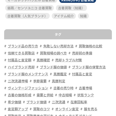
慈雨／センソユニコ 古着買取
古着買取（知識）
古着買取（人気ブランド）
アイテム紹介
知識
タグ
ブランド品の売り方
失敗しない売却方法
買取価格の比較
信頼できる買取店
買取相場の調べ方
売却前の準備
付属品と査定額
真贋確認
売却トラブル対策
ハイブランド売却
ブランド服の価値
ブランド服の保管方法
ブランド服のメンテナンス
真贋鑑定
付属品と査定
二次流通市場
季節需要
真贋判定
ヴィンテージファッション
古着の売り時
古着市場
古着の価格形成
需要と供給
中古相場
状態ランク
希少価値
ブランド価値
二次流通
在庫回転率
査定額アップ
買取のコツ
オンライン査定
服を売る
買取査定
買取業者の選び方
ナチュラル系ブランド