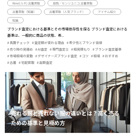
Rene(ルネ) 古着買取
慈雨／センソユニコ 古着買取
古着買取（知識）
古着買取（人気ブランド）
アイテム紹介
知識
ブランド査定における基準とその市場依存性を探る ブランド査定における
基準は、一般的に商品の状態、希...
真贋チェック
査定額が変わる理由
希少性とブランド価値
売り時の見極め
AI査定
専門査定士
相見積もり
ブランド査定基準
市場相場の変動
デザイナーズブランド査定
コツ
相場
おすすめ
古着
宅配買取
高額査定
売れる服と売れない服の違いとは？高く売る
ための基準と見極め方