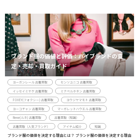
ブランド服の価値と評価：ハイブランドの査
定・売却・買取ガイド
ヨーガンレール 古着買取
センソユニコ 古着買取
イッセイミヤケ 古着買取
ミナペルホネン 古着買取
FOXEY(フォクシー) 古着買取
ヨウジヤマモト 古着買取
ヨーコチャン 古着買取
マーガレットハウエル 古着買取
Rene(ルネ) 古着買取
古着買取（知識）
古着買取（人気ブランド）
アイテム紹介
知識
ブランド服の価値を決定する理由とは？ ブランド服の価値を決定する理由