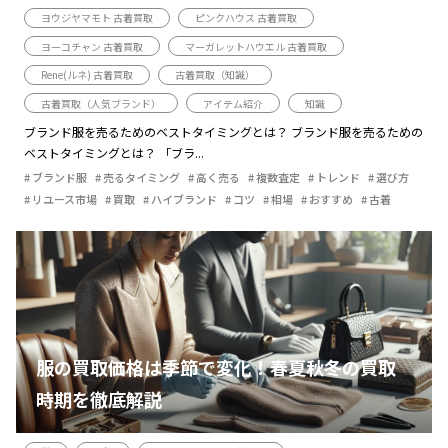
ヨウジヤマモト 古着買取
ピンクハウス 古着買取
ヨーコチャン 古着買取
マーガレットハウエル 古着買取
Rene(ルネ) 古着買取
古着買取（知識）
古着買取（人気ブランド）
アイテム紹介
知識
ブランド服を売るためのベストタイミングとは？ ブランド服を売るための
ベストタイミングとは？ 「ブラ...
ブランド服
売るタイミング
高く売る
複数査定
トレンド
選び方
リユース市場
買取
ハイブランド
コツ
相場
おすすめ
古着
服の買取価格は季節で変化！春夏秋冬の買取
時期を徹底解説