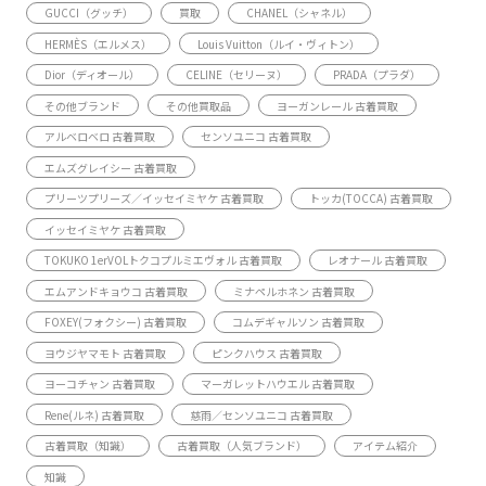
GUCCI（グッチ）
買取
CHANEL（シャネル）
HERMÈS（エルメス）
Louis Vuitton（ルイ・ヴィトン）
Dior（ディオール）
CELINE（セリーヌ）
PRADA（プラダ）
その他ブランド
その他買取品
ヨーガンレール 古着買取
アルベロベロ 古着買取
センソユニコ 古着買取
エムズグレイシー 古着買取
プリーツプリーズ／イッセイミヤケ 古着買取
トッカ(TOCCA) 古着買取
イッセイミヤケ 古着買取
TOKUKO 1erVOLトクコプルミエヴォル 古着買取
レオナール 古着買取
エムアンドキョウコ 古着買取
ミナペルホネン 古着買取
FOXEY(フォクシー) 古着買取
コムデギャルソン 古着買取
ヨウジヤマモト 古着買取
ピンクハウス 古着買取
ヨーコチャン 古着買取
マーガレットハウエル 古着買取
Rene(ルネ) 古着買取
慈雨／センソユニコ 古着買取
古着買取（知識）
古着買取（人気ブランド）
アイテム紹介
知識