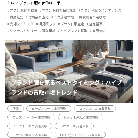
とは？ ブランド服の価値は、単...
ブランド服の価値
ブランド服の保管方法
ブランド服のメンテナンス
真贋鑑定
付属品と査定
二次流通市場
買取業者の選び方
売却タイミング
相見積もり
ブランド服査定
査定基準
リセールバリュー
買取相場
ハイブランド買取
高額査定
ブランド服を売るベストタイミング：ハイブ
ランドの買取市場トレンド
服飾
ヨーガンレール 古着買取
センソユニコ 古着買取
エムズグレイシー 古着買取
トッカ(TOCCA) 古着買取
イッセイミヤケ 古着買取
レオナール 古着買取
ミナペルホネン 古着買取
FOXEY(フォクシー) 古着買取