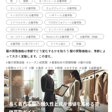
靴
服飾
ヨーガンレール 古着買取
センソユニコ 古着買取
エムズグレイシー 古着買取
トッカ(TOCCA) 古着買取
レオナール 古着買取
ミナペルホネン 古着買取
FOXEY(フォクシー) 古着買取
ヨウジヤマモト 古着買取
ピンクハウス 古着買取
ヨーコチャン 古着買取
Rene(ルネ) 古着買取
古着買取（知識）
古着買取（人気ブランド）
アイテム紹介
知識
服の買取価格は季節でどう変化するかを知ろう 服の買取価格は、季節によ
って大きく変動します。この変化...
服の買取価格
シーズン前買取
春夏秋冬の買取時期
服の状態
買取タイミング
服
査定
コツ
相場
おすすめ
古着
高額査定
長く着れる服の耐久性と資産価値を高める高
価買取ガイド