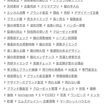
天然素材
古着売却
フリマアプリ
服の手入れ
エシカル消費
ブランド査定
理由
売却
デザイナーズ古着
ブランド服
売るタイミング
高く売る
複数査定
服の保管方法
湿気対策
虫食い防止
ハンガー保管
型崩れ防止
防虫剤の使い方
クローゼット保管
買取前チェック
服の買取価格
シーズン前買取
春夏秋冬の買取時期
服の状態
買取タイミング
長く着れる服
服の耐久性
普遍性のあるデザイン
服の資産価値
服のメンテナンス
洗濯と保管方法
売却タイミング
真贋チェック
査定額が変わる理由
希少性とブランド価値
売り時の見極め
AI査定
専門査定士
相見積もり
ブランド査定基準
市場相場の変動
デザイナーズブランド査定
売れる服
売れない服
ブランド服査定
クローゼット整理
チェック
状態
服飾
価格
Instagram
X
FOXEY
写真
ワンピース
トッカ
影響
エムズグレイシー 古着買取
マーガレットハウエル