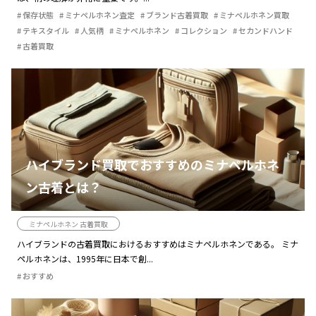
保存状態
ミナペルホネン査定
ブランド古着買取
ミナペルホネン買取
テキスタイル
人気柄
ミナペルホネン
コレクション
セカンドハンド
古着買取
ハイブランド買取でおすすめのミナペルホネ
ン古着とは？
ミナペルホネン 古着買取
ハイブランドの古着買取におけるおすすめはミナペルホネンである。 ミナ
ペルホネンは、1995年に日本で創...
おすすめ