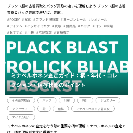
ブランド服の古着買取とバッグ買取の違いを理解しよう ブランド服の古着
買取とバッグ買取の違いは、買取...
FOXEY
写真
ブランド服買取
ヨーガンレール
レオナール
アイテム
イッセイミヤケ
買取
付属品
バッグ
コツ
相場
おすすめ
古着
宅配買取
高額査定
ミナペルホネン査定ガイド：柄・年代・コレ
クション・保存状態のポイント
その他買取品
バック
財布
時計
ジュエリー
アクセサリー
靴
服飾
ミナペルホネン 古着買取
アイテム紹介
ミナペルホネンの査定を行う際の重要な柄の理解 ミナペルホネンの査定で
は、柄の理解が非常に重要です。...