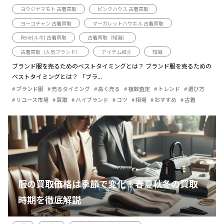
ヨウジヤマモト 古着買取
ピンクハウス 古着買取
ヨーコチャン 古着買取
マーガレットハウエル 古着買取
Rene(ルネ) 古着買取
古着買取（知識）
古着買取（人気ブランド）
アイテム紹介
知識
ブランド服を売るためのベストタイミングとは？ ブランド服を売るための
ベストタイミングとは？ 「ブラ...
ブランド服
売るタイミング
高く売る
複数査定
トレンド
選び方
リユース市場
買取
ハイブランド
コツ
相場
おすすめ
古着
服の買取価格は季節で変化！春夏秋冬の買取
時期を徹底解説