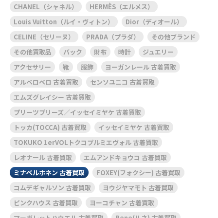
CHANEL（シャネル）
HERMÈS（エルメス）
Louis Vuitton（ルイ・ヴィトン）
Dior（ディオール）
CELINE（セリーヌ）
PRADA（プラダ）
その他ブランド
その他買取品
バック
財布
時計
ジュエリー
アクセサリー
靴
服飾
ヨーガンレール 古着買取
アルベロベロ 古着買取
センソユニコ 古着買取
エムズグレイシー 古着買取
プリーツプリーズ／イッセイミヤケ 古着買取
トッカ(TOCCA) 古着買取
イッセイミヤケ 古着買取
TOKUKO 1erVOLトクコプルミエヴォル 古着買取
レオナール 古着買取
エムアンドキョウコ 古着買取
ミナペルホネン 古着買取
FOXEY(フォクシー) 古着買取
コムデギャルソン 古着買取
ヨウジヤマモト 古着買取
ピンクハウス 古着買取
ヨーコチャン 古着買取
マーガレットハウエル 古着買取
Rene(ルネ) 古着買取