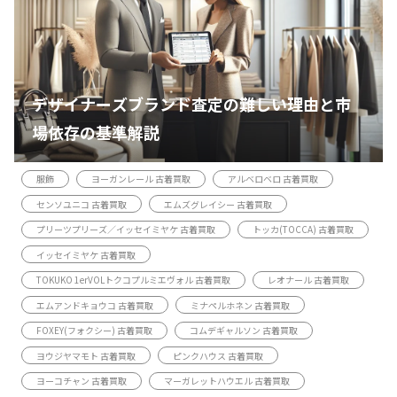
デザイナーズブランド査定の難しい理由と市
場依存の基準解説
服飾
ヨーガンレール 古着買取
アルベロベロ 古着買取
センソユニコ 古着買取
エムズグレイシー 古着買取
プリーツプリーズ／イッセイミヤケ 古着買取
トッカ(TOCCA) 古着買取
イッセイミヤケ 古着買取
TOKUKO 1erVOLトクコプルミエヴォル 古着買取
レオナール 古着買取
エムアンドキョウコ 古着買取
ミナペルホネン 古着買取
FOXEY(フォクシー) 古着買取
コムデギャルソン 古着買取
ヨウジヤマモト 古着買取
ピンクハウス 古着買取
ヨーコチャン 古着買取
マーガレットハウエル 古着買取