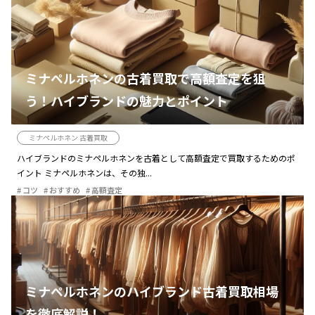
ミナペルホネンの古着買取で高額査定を狙
う！ハイブランドの魅力とポイント
ミナペルホネン 古着買取
ハイブランドのミナペルホネンを古着として高額査定で買取するためのポ
イント ミナペルホネンは、その独...
コツ
おすすめ
高額査定
ミナペルホネンのハイブランド古着買取相場
を徹底解説！