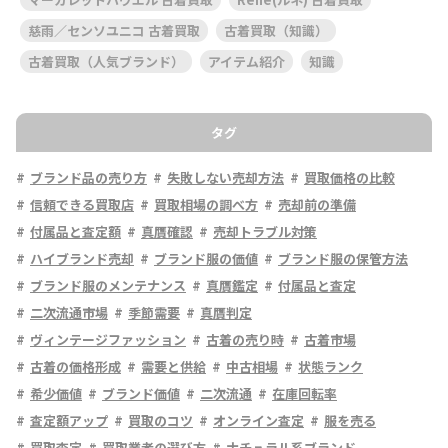
慈雨／センソユニコ 古着買取
古着買取（知識）
古着買取（人気ブランド）
アイテム紹介
知識
タグ
ブランド品の売り方
失敗しない売却方法
買取価格の比較
信頼できる買取店
買取相場の調べ方
売却前の準備
付属品と査定額
真贋確認
売却トラブル対策
ハイブランド売却
ブランド服の価値
ブランド服の保管方法
ブランド服のメンテナンス
真贋鑑定
付属品と査定
二次流通市場
季節需要
真贋判定
ヴィンテージファッション
古着の売り時
古着市場
古着の価格形成
需要と供給
中古相場
状態ランク
希少価値
ブランド価値
二次流通
在庫回転率
査定額アップ
買取のコツ
オンライン査定
服を売る
買取査定
買取業者の選び方
ナチュラル系ブランド