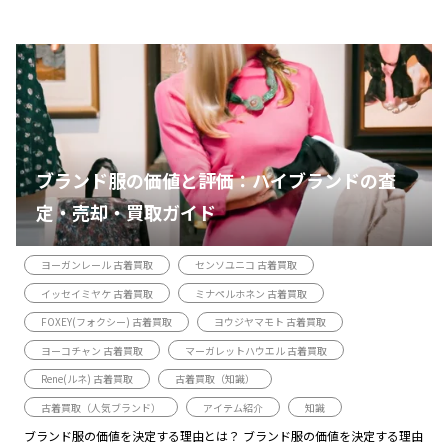
ブランド服の価値と評価：ハイブランドの査
定・売却・買取ガイド
ヨーガンレール 古着買取
センソユニコ 古着買取
イッセイミヤケ 古着買取
ミナペルホネン 古着買取
FOXEY(フォクシー) 古着買取
ヨウジヤマモト 古着買取
ヨーコチャン 古着買取
マーガレットハウエル 古着買取
Rene(ルネ) 古着買取
古着買取（知識）
古着買取（人気ブランド）
アイテム紹介
知識
ブランド服の価値を決定する理由とは？ ブランド服の価値を決定する理由