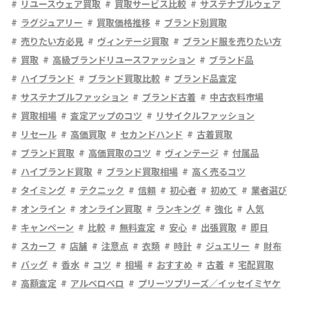
リユースウェア買取
買取サービス比較
サステナブルウェア
ラグジュアリー
買取価格推移
ブランド別買取
売りたい方必見
ヴィンテージ買取
ブランド服を売りたい方
買取
高級ブランドリユースファッション
ブランド品
ハイブランド
ブランド買取比較
ブランド品査定
サステナブルファッション
ブランド古着
中古衣料市場
買取相場
査定アップのコツ
リサイクルファッション
リセール
高価買取
セカンドハンド
古着買取
ブランド買取
高価買取のコツ
ヴィンテージ
付属品
ハイブランド買取
ブランド買取相場
高く売るコツ
タイミング
テクニック
信頼
初心者
初めて
業者選び
オンライン
オンライン買取
ランキング
強化
人気
キャンペーン
比較
無料査定
安心
出張買取
即日
スカーフ
店舗
注意点
衣類
時計
ジュエリー
財布
バッグ
香水
コツ
相場
おすすめ
古着
宅配買取
高額査定
アルベロベロ
プリーツプリーズ／イッセイミヤケ