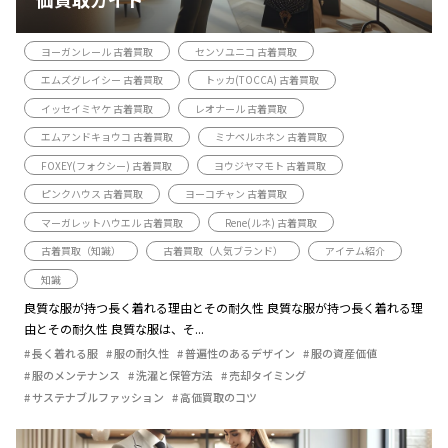
ヨーガンレール 古着買取
センソユニコ 古着買取
エムズグレイシー 古着買取
トッカ(TOCCA) 古着買取
イッセイミヤケ 古着買取
レオナール 古着買取
エムアンドキョウコ 古着買取
ミナペルホネン 古着買取
FOXEY(フォクシー) 古着買取
ヨウジヤマモト 古着買取
ピンクハウス 古着買取
ヨーコチャン 古着買取
マーガレットハウエル 古着買取
Rene(ルネ) 古着買取
古着買取（知識）
古着買取（人気ブランド）
アイテム紹介
知識
良質な服が持つ長く着れる理由とその耐久性 良質な服が持つ長く着れる理
由とその耐久性 良質な服は、そ...
長く着れる服
服の耐久性
普遍性のあるデザイン
服の資産価値
服のメンテナンス
洗濯と保管方法
売却タイミング
サステナブルファッション
高価買取のコツ