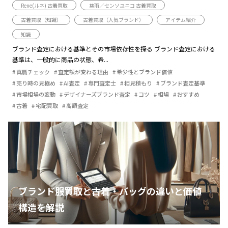
Rene(ルネ) 古着買取
慈雨／センソユニコ 古着買取
古着買取（知識）
古着買取（人気ブランド）
アイテム紹介
知識
ブランド査定における基準とその市場依存性を探る ブランド査定における
基準は、一般的に商品の状態、希...
真贋チェック
査定額が変わる理由
希少性とブランド価値
売り時の見極め
AI査定
専門査定士
相見積もり
ブランド査定基準
市場相場の変動
デザイナーズブランド査定
コツ
相場
おすすめ
古着
宅配買取
高額査定
ブランド服買取と古着・バッグの違いと価値
構造を解説