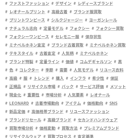
ファストファッション
デザイン
レディースブランド
レオナールプリント
高級古着
ブランド服買取
プリントワンピース
シルクジャージー
ヨーガンレール
ナチュラル志向
定番モデル
フォクシー
フォクシー買取
フォクシーワンピース
セレモニー服
保存状態
ミナペルホネン査定
ブランド古着買取
ミナペルホネン買取
テキスタイル
古着査定
人気柄
ミナペルホネン
ブランド特製
定番ライン
価値
コムデギャルソン
黒
色
コレクター
季節
需要
人気モデル
リユース衣料
高級
服
トレンド
購入
インフラ
希少性
保証
正規品
リサイクル市場
バック
サービス評価
メソット
現金化
重要性
市場分析
人気要素
レオナール
LEONARD
古着市場動向
アイテム
価格動向
SNS
新品定価
高価格帯ブランド
リユースファッション
ブランドリセール
高級ブランド
セカンドハンドウェア
買取市場分析
価格変動
買取方法
プレミアムブランド
リサイクルウェア
買取プロセス
査定基準