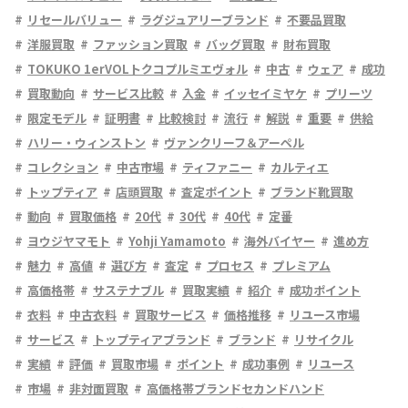
リセールバリュー
ラグジュアリーブランド
不要品買取
洋服買取
ファッション買取
バッグ買取
財布買取
TOKUKO 1erVOLトクコプルミエヴォル
中古
ウェア
成功
買取動向
サービス比較
入金
イッセイミヤケ
プリーツ
限定モデル
証明書
比較検討
流行
解説
重要
供給
ハリー・ウィンストン
ヴァンクリーフ＆アーペル
コレクション
中古市場
ティファニー
カルティエ
トップティア
店頭買取
査定ポイント
ブランド靴買取
動向
買取価格
20代
30代
40代
定番
ヨウジヤマモト
Yohji Yamamoto
海外バイヤー
進め方
魅力
高値
選び方
査定
プロセス
プレミアム
高価格帯
サステナブル
買取実績
紹介
成功ポイント
衣料
中古衣料
買取サービス
価格推移
リユース市場
サービス
トップティアブランド
ブランド
リサイクル
実績
評価
買取市場
ポイント
成功事例
リユース
市場
非対面買取
高価格帯ブランドセカンドハンド