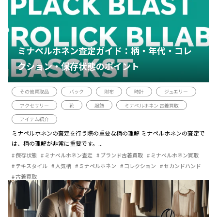
ミナペルホネン査定ガイド：柄・年代・コレ
クション・保存状態のポイント
その他買取品
バック
財布
時計
ジュエリー
アクセサリー
靴
服飾
ミナペルホネン 古着買取
アイテム紹介
ミナペルホネンの査定を行う際の重要な柄の理解 ミナペルホネンの査定で
は、柄の理解が非常に重要です。...
保存状態
ミナペルホネン査定
ブランド古着買取
ミナペルホネン買取
テキスタイル
人気柄
ミナペルホネン
コレクション
セカンドハンド
古着買取