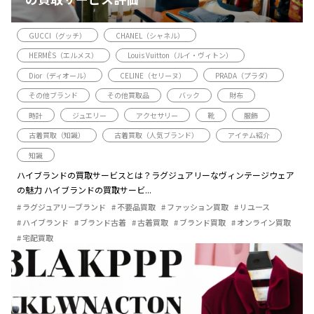
GUCCI（グッチ）
CHANEL（シャネル）
HERMÈS（エルメス）
Louis Vuitton（ルイ・ヴィトン）
Dior（ディオール）
CELINE（セリーヌ）
PRADA（プラダ）
その他ブランド
その他買取品
バック
財布
時計
ジュエリー
アクセサリー
靴
服飾
古着買取（知識）
古着買取（人気ブランド）
アイテム紹介
知識
ハイブランドの買取サービスとは？ラグジュアリーなヴィンテージウェア
の魅力 ハイブランドの買取サービ...
ラグジュアリーブランド
不要品買取
ファッション買取
リユース
ハイブランド
ブランド古着
古着買取
ブランド買取
オンライン買取
宅配買取