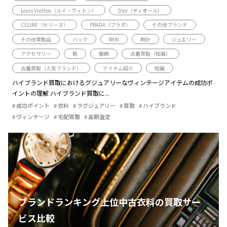
Louis Vuitton（ルイ・ヴィトン）
Dior（ディオール）
CELINE（セリーヌ）
PRADA（プラダ）
その他ブランド
その他買取品
バック
財布
時計
ジュエリー
アクセサリー
靴
服飾
古着買取（知識）
古着買取（人気ブランド）
アイテム紹介
知識
ハイブランド買取におけるグジュアリーなヴィンテージアイテムの成功ポ
イントの理解 ハイブランド買取に...
成功ポイント
衣料
ラグジュアリー
買取
ハイブランド
ヴィンテージ
宅配買取
高額査定
ブランドランキング上位中古衣料の買取サー
ビス比較