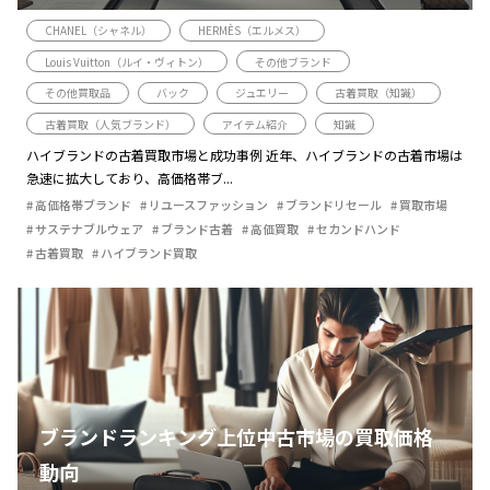
CHANEL（シャネル）
HERMÈS（エルメス）
Louis Vuitton（ルイ・ヴィトン）
その他ブランド
その他買取品
バック
ジュエリー
古着買取（知識）
古着買取（人気ブランド）
アイテム紹介
知識
ハイブランドの古着買取市場と成功事例 近年、ハイブランドの古着市場は
急速に拡大しており、高価格帯ブ...
高価格帯ブランド
リユースファッション
ブランドリセール
買取市場
サステナブルウェア
ブランド古着
高価買取
セカンドハンド
古着買取
ハイブランド買取
ブランドランキング上位中古市場の買取価格
動向