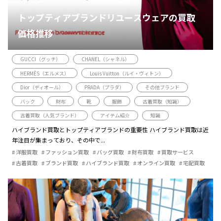
トップティアブランドリユースウェアの買取
価格推移
GUCCI（グッチ）
CHANEL（シャネル）
HERMÈS（エルメス）
Louis Vuitton（ルイ・ヴィトン）
Dior（ディオール）
PRADA（プラダ）
その他ブランド
バック
財布
靴
服飾
古着買取（知識）
古着買取（人気ブランド）
アイテム紹介
知識
ハイブランド買取とトップティアブランドの重要性 ハイブランド買取は近
年注目が集まっており、その中で...
洋服買取
ファッション買取
バッグ買取
財布買取
買取サービス
古着買取
ブランド買取
ハイブランド買取
オンライン買取
宅配買取