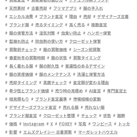
天然素材
古着売却
フリマアプリ
服の手入れ
エシカル消費
ブランド査定
理由
売却
デザイナーズ古着
ブランド服
売るタイミング
高く売る
複数査定
服の保管方法
湿気対策
虫食い防止
ハンガー保管
型崩れ防止
防虫剤の使い方
クローゼット保管
買取前チェック
服の買取価格
シーズン前買取
春夏秋冬の買取時期
服の状態
買取タイミング
長く着れる服
服の耐久性
普遍性のあるデザイン
服の資産価値
服のメンテナンス
洗濯と保管方法
売却タイミング
真贋チェック
査定額が変わる理由
希少性とブランド価値
売り時の見極め
AI査定
専門査定士
相見積もり
ブランド査定基準
市場相場の変動
デザイナーズブランド査定
売れる服
売れない服
ブランド服査定
クローゼット整理
チェック
状態
服飾
価格
Instagram
X
FOXEY
写真
ワンピース
トッカ
影響
エムズグレイシー 古着買取
マーガレットハウエル