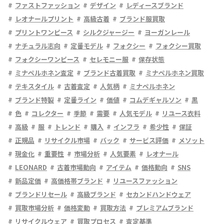
ファストファッション
デザイン
レディースブランド
レオナールプリント
高級古着
ブランド服買取
プリントワンピース
シルクジャージー
ヨーガンレール
ナチュラル志向
定番モデル
フォクシー
フォクシー買取
フォクシーワンピース
セレモニー服
保存状態
ミナペルホネン査定
ブランド古着買取
ミナペルホネン買取
テキスタイル
古着査定
人気柄
ミナペルホネン
ブランド特製
定番ライン
価値
コムデギャルソン
黒
色
コレクター
季節
需要
人気モデル
リユース衣料
高級
服
トレンド
購入
インフラ
希少性
保証
正規品
リサイクル市場
バック
サービス評価
メソット
現金化
重要性
市場分析
人気要素
レオナール
LEONARD
古着市場動向
アイテム
価格動向
SNS
新品定価
高価格帯ブランド
リユースファッション
ブランドリセール
高級ブランド
セカンドハンドウェア
買取市場分析
価格変動
買取方法
プレミアムブランド
リサイクルウェア
買取プロセス
査定基準