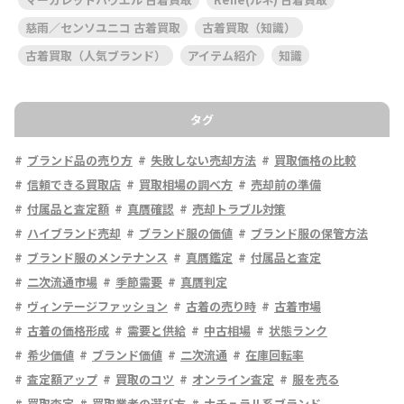
慈雨／センソユニコ 古着買取
古着買取（知識）
古着買取（人気ブランド）
アイテム紹介
知識
タグ
ブランド品の売り方
失敗しない売却方法
買取価格の比較
信頼できる買取店
買取相場の調べ方
売却前の準備
付属品と査定額
真贋確認
売却トラブル対策
ハイブランド売却
ブランド服の価値
ブランド服の保管方法
ブランド服のメンテナンス
真贋鑑定
付属品と査定
二次流通市場
季節需要
真贋判定
ヴィンテージファッション
古着の売り時
古着市場
古着の価格形成
需要と供給
中古相場
状態ランク
希少価値
ブランド価値
二次流通
在庫回転率
査定額アップ
買取のコツ
オンライン査定
服を売る
買取査定
買取業者の選び方
ナチュラル系ブランド