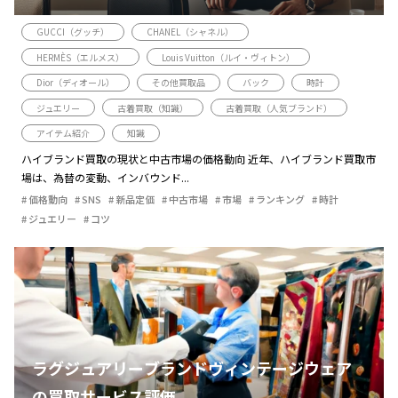
GUCCI（グッチ）
CHANEL（シャネル）
HERMÈS（エルメス）
Louis Vuitton（ルイ・ヴィトン）
Dior（ディオール）
その他買取品
バック
時計
ジュエリー
古着買取（知識）
古着買取（人気ブランド）
アイテム紹介
知識
ハイブランド買取の現状と中古市場の価格動向 近年、ハイブランド買取市
場は、為替の変動、インバウンド...
価格動向
SNS
新品定価
中古市場
市場
ランキング
時計
ジュエリー
コツ
ラグジュアリーブランドヴィンテージウェア
の買取サービス評価