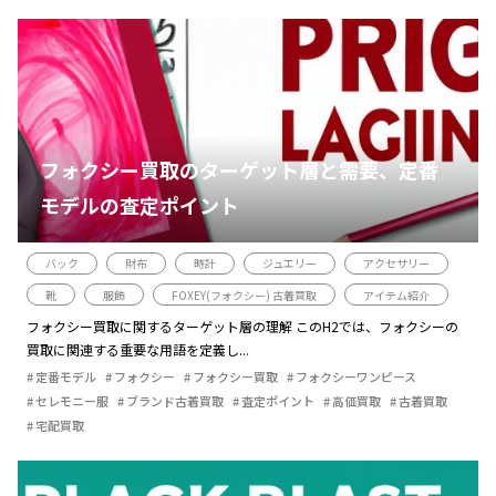
フォクシー買取のターゲット層と需要、定番
モデルの査定ポイント
バック
財布
時計
ジュエリー
アクセサリー
靴
服飾
FOXEY(フォクシー) 古着買取
アイテム紹介
フォクシー買取に関するターゲット層の理解 このH2では、フォクシーの
買取に関連する重要な用語を定義し...
定番モデル
フォクシー
フォクシー買取
フォクシーワンピース
セレモニー服
ブランド古着買取
査定ポイント
高価買取
古着買取
宅配買取