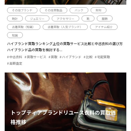
その他ブランド
その他買取品
バック
財布
時計
ジュエリー
アクセサリー
靴
服飾
古着買取（知識）
古着買取（人気ブランド）
アイテム紹介
知識
ハイブランド買取ランキング上位の買取サービス比較と中古衣料の選び方
ハイブランド品の買取を検討する...
中古衣料
買取サービス
買取
ハイブランド
比較
宅配買取
高額査定
トップティアブランドリユース衣料の買取価
格推移