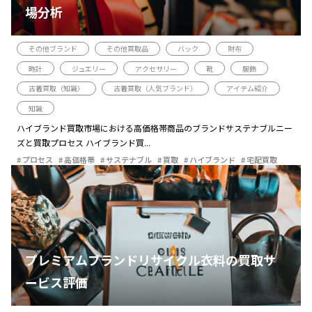
場分析
その他ブランド
その他買取品
バック
財布
時計
ジュエリー
アクセサリー
靴
服飾
古着買取（知識）
古着買取（人気ブランド）
アイテム紹介
知識
ハイブランド買取市場における高価格帯商品のブランドサステナブルニー
ズと買取プロセス ハイブランド買...
プロセス
高価格帯
サステナブル
買取
ハイブランド
宅配買取
プレミアムブランドリサイクル衣料の買取サ
ービス評価