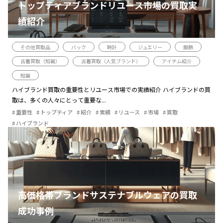
トップティアブランドリユース市場の買取実
績紹介
その他買取品
バック
時計
ジュエリー
服飾
古着買取（知識）
古着買取（人気ブランド）
アイテム紹介
知識
ハイブランド買取の重要性とリユース市場での実績紹介 ハイブランドの買
取は、多くの人々にとって重要な...
重要性
トップティア
紹介
実績
リユース
市場
買取
ハイブランド
高価格帯ブランドサステナブルウェアの買取
成功事例