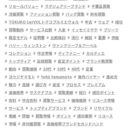
リセールバリュー
ラグジュアリーブランド
不要品買取
洋服買取
ファッション買取
バッグ買取
財布買取
TOKUKO 1erVOLトクコプルミエヴォル
中古
ウェア
成功
買取動向
サービス比較
入金
イッセイミヤケ
プリーツ
限定モデル
証明書
比較検討
流行
解説
重要
供給
ハリー・ウィンストン
ヴァンクリーフ＆アーペル
コレクション
中古市場
ティファニー
カルティエ
トップティア
店頭買取
査定ポイント
ブランド靴買取
動向
買取価格
20代
30代
40代
定番
ヨウジヤマモト
Yohji Yamamoto
海外バイヤー
進め方
魅力
高値
選び方
査定
プロセス
プレミアム
高価格帯
サステナブル
買取実績
紹介
成功ポイント
衣料
中古衣料
買取サービス
価格推移
リユース市場
サービス
トップティアブランド
ブランド
リサイクル
実績
評価
買取市場
ポイント
成功事例
リユース
市場
非対面買取
高価格帯ブランドセカンドハンド