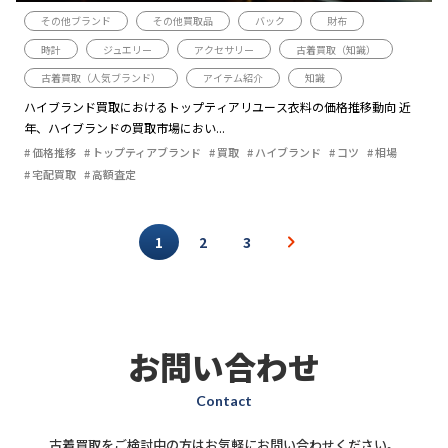
その他ブランド
その他買取品
バック
財布
時計
ジュエリー
アクセサリー
古着買取（知識）
古着買取（人気ブランド）
アイテム紹介
知識
ハイブランド買取におけるトップティアリユース衣料の価格推移動向 近
年、ハイブランドの買取市場におい...
価格推移
トップティアブランド
買取
ハイブランド
コツ
相場
宅配買取
高額査定
1
2
3
お問い合わせ
Contact
古着買取をご検討中の方はお気軽にお問い合わせください。