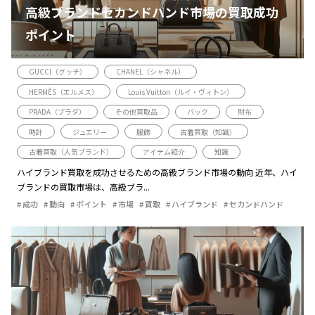
高級ブランドセカンドハンド市場の買取成功
ポイント
GUCCI（グッチ）
CHANEL（シャネル）
HERMÈS（エルメス）
Louis Vuitton（ルイ・ヴィトン）
PRADA（プラダ）
その他買取品
バック
財布
時計
ジュエリー
服飾
古着買取（知識）
古着買取（人気ブランド）
アイテム紹介
知識
ハイブランド買取を成功させるための高級ブランド市場の動向 近年、ハイ
ブランドの買取市場は、高級ブラ...
成功
動向
ポイント
市場
買取
ハイブランド
セカンドハンド