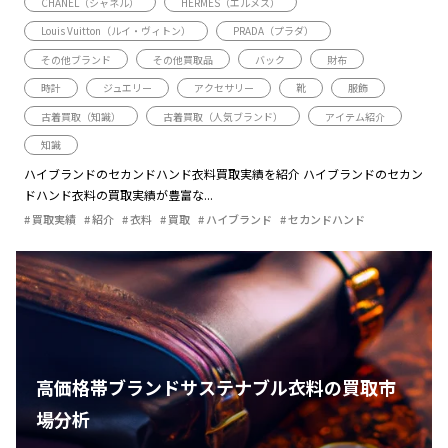
CHANEL（シャネル）
HERMÈS（エルメス）
Louis Vuitton（ルイ・ヴィトン）
PRADA（プラダ）
その他ブランド
その他買取品
バック
財布
時計
ジュエリー
アクセサリー
靴
服飾
古着買取（知識）
古着買取（人気ブランド）
アイテム紹介
知識
ハイブランドのセカンドハンド衣料買取実績を紹介 ハイブランドのセカン
ドハンド衣料の買取実績が豊富な...
買取実績
紹介
衣料
買取
ハイブランド
セカンドハンド
高価格帯ブランドサステナブル衣料の買取市
場分析