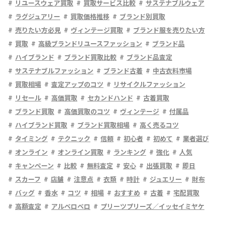
リユースウェア買取
買取サービス比較
サステナブルウェア
ラグジュアリー
買取価格推移
ブランド別買取
売りたい方必見
ヴィンテージ買取
ブランド服を売りたい方
買取
高級ブランドリユースファッション
ブランド品
ハイブランド
ブランド買取比較
ブランド品査定
サステナブルファッション
ブランド古着
中古衣料市場
買取相場
査定アップのコツ
リサイクルファッション
リセール
高価買取
セカンドハンド
古着買取
ブランド買取
高価買取のコツ
ヴィンテージ
付属品
ハイブランド買取
ブランド買取相場
高く売るコツ
タイミング
テクニック
信頼
初心者
初めて
業者選び
オンライン
オンライン買取
ランキング
強化
人気
キャンペーン
比較
無料査定
安心
出張買取
即日
スカーフ
店舗
注意点
衣類
時計
ジュエリー
財布
バッグ
香水
コツ
相場
おすすめ
古着
宅配買取
高額査定
アルベロベロ
プリーツプリーズ／イッセイミヤケ