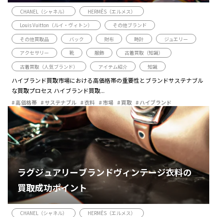
CHANEL（シャネル）
HERMÈS（エルメス）
Louis Vuitton（ルイ・ヴィトン）
その他ブランド
その他買取品
バック
財布
時計
ジュエリー
アクセサリー
靴
服飾
古着買取（知識）
古着買取（人気ブランド）
アイテム紹介
知識
ハイブランド買取市場における高価格帯の重要性とブランドサステナブル
な買取プロセス ハイブランド買取...
高価格帯
サステナブル
衣料
市場
買取
ハイブランド
ラグジュアリーブランドヴィンテージ衣料の
買取成功ポイント
CHANEL（シャネル）
HERMÈS（エルメス）