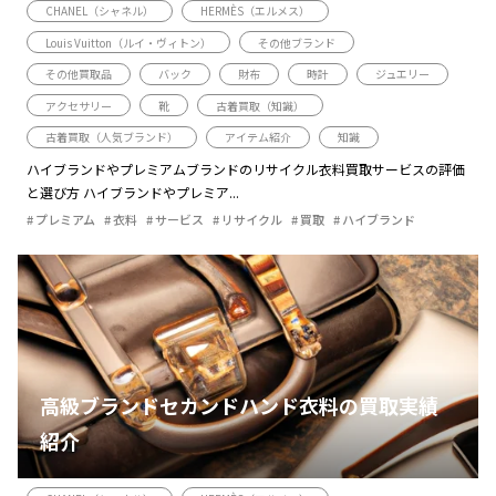
CHANEL（シャネル）
HERMÈS（エルメス）
Louis Vuitton（ルイ・ヴィトン）
その他ブランド
その他買取品
バック
財布
時計
ジュエリー
アクセサリー
靴
古着買取（知識）
古着買取（人気ブランド）
アイテム紹介
知識
ハイブランドやプレミアムブランドのリサイクル衣料買取サービスの評価
と選び方 ハイブランドやプレミア...
プレミアム
衣料
サービス
リサイクル
買取
ハイブランド
高級ブランドセカンドハンド衣料の買取実績
紹介