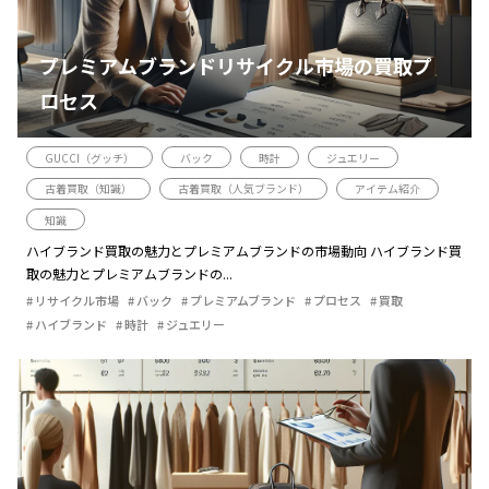
プレミアムブランドリサイクル市場の買取プ
ロセス
GUCCI（グッチ）
バック
時計
ジュエリー
古着買取（知識）
古着買取（人気ブランド）
アイテム紹介
知識
ハイブランド買取の魅力とプレミアムブランドの市場動向 ハイブランド買
取の魅力とプレミアムブランドの...
リサイクル市場
バック
プレミアムブランド
プロセス
買取
ハイブランド
時計
ジュエリー