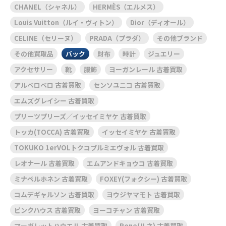
CHANEL（シャネル）
HERMÈS（エルメス）
Louis Vuitton（ルイ・ヴィトン）
Dior（ディオール）
CELINE（セリーヌ）
PRADA（プラダ）
その他ブランド
その他買取品
バック
財布
時計
ジュエリー
アクセサリー
靴
服飾
ヨーガンレール 古着買取
アルベロベロ 古着買取
センソユニコ 古着買取
エムズグレイシー 古着買取
プリーツプリーズ／イッセイミヤケ 古着買取
トッカ(TOCCA) 古着買取
イッセイミヤケ 古着買取
TOKUKO 1erVOLトクコプルミエヴォル 古着買取
レオナール 古着買取
エムアンドキョウコ 古着買取
ミナペルホネン 古着買取
FOXEY(フォクシー) 古着買取
コムデギャルソン 古着買取
ヨウジヤマモト 古着買取
ピンクハウス 古着買取
ヨーコチャン 古着買取
マーガレットハウエル 古着買取
Rene(ルネ) 古着買取