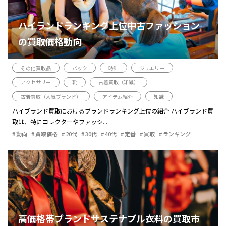
ハイランドランキング上位中古ファッション
の買取価格動向
その他買取品
バック
時計
ジュエリー
アクセサリー
靴
古着買取（知識）
古着買取（人気ブランド）
アイテム紹介
知識
ハイブランド買取におけるブランドランキング上位の紹介 ハイブランド買
取は、特にコレクターやファッシ...
動向
買取価格
20代
30代
40代
定番
買取
ランキング
高価格帯ブランドサステナブル衣料の買取市