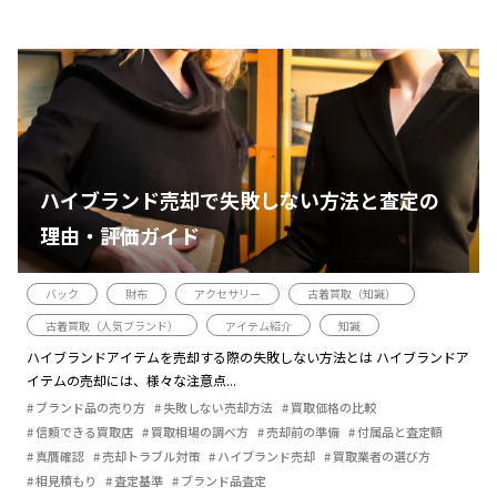
ハイブランド売却で失敗しない方法と査定の
理由・評価ガイド
バック
財布
アクセサリー
古着買取（知識）
古着買取（人気ブランド）
アイテム紹介
知識
ハイブランドアイテムを売却する際の失敗しない方法とは ハイブランドア
イテムの売却には、様々な注意点...
ブランド品の売り方
失敗しない売却方法
買取価格の比較
信頼できる買取店
買取相場の調べ方
売却前の準備
付属品と査定額
真贋確認
売却トラブル対策
ハイブランド売却
買取業者の選び方
相見積もり
査定基準
ブランド品査定