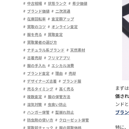
中古相場
状態ランク
希少価値
ブランド価値
二次流通
在庫回転率
査定額アップ
買取のコツ
オンライン査定
服を売る
買取査定
買取業者の選び方
ナチュラル系ブランド
天然素材
古着売却
フリマアプリ
服の手入れ
エシカル消費
ブランド査定
理由
売却
デザイナーズ古着
ブランド服
まずは
売るタイミング
高く売る
価され
複数査定
服の保管方法
ンドと
湿気対策
虫食い防止
ブラン
ハンガー保管
型崩れ防止
防虫剤の使い方
クローゼット保管
特に、
買取前チェック
服の買取価格