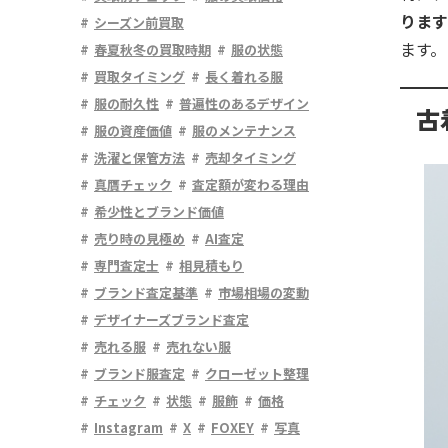
ります
シーズン前買取
ます。
春夏秋冬の買取時期
服の状態
買取タイミング
長く着れる服
服の耐久性
普遍性のあるデザイン
古
服の資産価値
服のメンテナンス
洗濯と保管方法
売却タイミング
真贋チェック
査定額が変わる理由
希少性とブランド価値
売り時の見極め
AI査定
専門査定士
相見積もり
ブランド査定基準
市場相場の変動
デザイナーズブランド査定
売れる服
売れない服
ブランド服査定
クローゼット整理
チェック
状態
服飾
価格
Instagram
X
FOXEY
写真