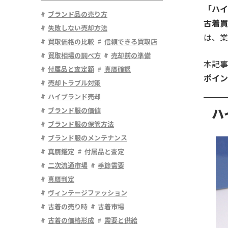
「ハイ
ブランド品の売り方
古着買
失敗しない売却方法
は、業
買取価格の比較
信頼できる買取店
買取相場の調べ方
売却前の準備
本記事
付属品と査定額
真贋確認
ポイン
売却トラブル対策
ハイブランド売却
ハ
ブランド服の価値
ブランド服の保管方法
ブランド服のメンテナンス
真贋鑑定
付属品と査定
二次流通市場
季節需要
真贋判定
ヴィンテージファッション
古着の売り時
古着市場
古着の価格形成
需要と供給