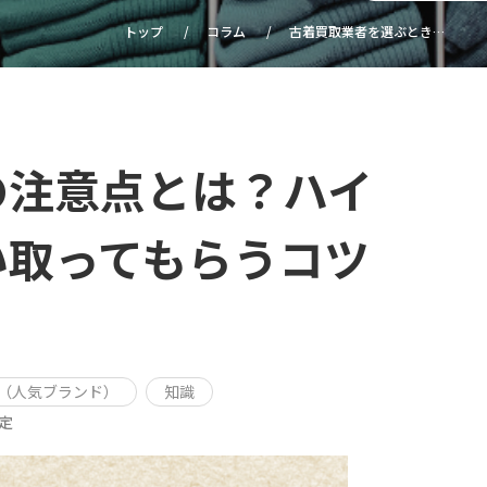
トップ
コラム
古着買取業者を選ぶときの
注意点とは？ハイブランド
古着を高値で買い取っても
らうコツも解説
の注意点とは？ハイ
い取ってもらうコツ
（人気ブランド）
知識
定