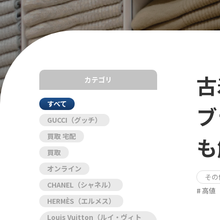
古
カテゴリ
すべて
ブ
GUCCI（グッチ）
買取 宅配
も
買取
オンライン
その
CHANEL（シャネル）
高値
HERMÈS（エルメス）
Louis Vuitton（ルイ・ヴィト