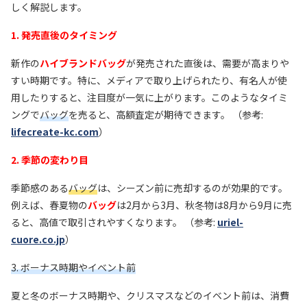
しく解説します。
1. 発売直後のタイミング
新作の
ハイブランドバッグ
が発売された直後は、需要が高まりや
すい時期です。特に、メディアで取り上げられたり、有名人が使
用したりすると、注目度が一気に上がります。このようなタイミ
ングで
バッグ
を売ると、高額査定が期待できます。 （参考:
lifecreate-kc.com
）
2. 季節の変わり目
季節感のある
バッグ
は、シーズン前に売却するのが効果的です。
例えば、春夏物の
バッグ
は2月から3月、秋冬物は8月から9月に売
ると、高値で取引されやすくなります。 （参考:
uriel-
cuore.co.jp
）
3. ボーナス時期やイベント前
夏と冬のボーナス時期や、クリスマスなどのイベント前は、消費