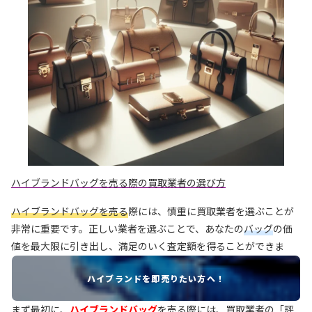
ハイブランドバッグを売る際の買取業者の選び方
ハイブランドバッグを売る
際には、慎重に買取業者を選ぶことが
非常に重要です。正しい業者を選ぶことで、あなたの
バッグ
の価
値を最大限に引き出し、満足のいく査定額を得ることができま
す。ここでは、選ぶべき買取業者の特徴や注意点について解説し
ハイブランドを即売りたい方へ！
ます。
まず最初に、
ハイブランドバッグ
を売る際には、買取業者の「
評