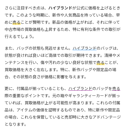
さらに注目すべき点は、
ハイブランド
が公式に価格を上げるとき
です。このような時期に、新作や人気商品を持っている場合、早
めに
売る
ことが賢明です。新品の価格が上がれば、それに伴って
中古市場の買取価格も上昇するため、特に有利な条件での取引が
行えるでしょう。
また、バッグの状態も見逃せません。
ハイブランド
のバッグは、
状態が良ければ良いほど高値での取引が期待できます。清掃やメ
ンテナンスを行い、傷や汚れの少ない良好な状態で
売る
ことが、
買取価格を大きく左右します。特に、新作バッグや限定品の場
合、その状態の良さが価格に影響を与えます。
更に、付属品が揃っていることも、
ハイブランド
のバッグを
売る
際の重要なポイントです。元の箱やギャランティーカードが揃っ
ていれば、買取価格が上がる可能性が高まります。これらの付属
品は、アイテムの価値を証明するものであり、特に新作や限定品
の場合、これらを保管していると売却時に大きなアドバンテージ
となります。