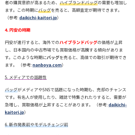
者の購買意欲が高まるため、
ハイブランドバッグ
の需要も増加し
ます。この時期に
バッグ
を売ると、高額査定が期待できます。
（参考:
daikichi-kaitori.jp
）
4. 円安の時期
円安が進行すると、海外での
ハイブランドバッグ
の価格が上昇
し、日本国内の中古市場でも買取価格が高騰する傾向がありま
す。このような時期に
バッグ
を売ると、高値での取引が期待でき
ます。 （参考:
nanboya.com
）
5. メディアでの話題性
バッグ
がメディアやSNSで話題になった時期も、売却のチャンス
です。有名人が使用したり、雑誌で特集されたりすると、需要が
急増し、買取価格が上昇することがあります。 （参考:
daikichi-
kaitori.jp
）
6. 新作発表前やモデルチェンジ前