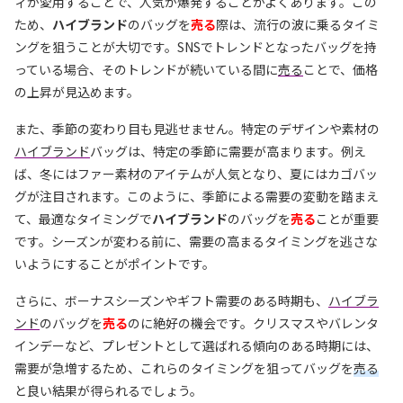
ィが愛用することで、人気が爆発することがよくあります。この
ため、
ハイブランド
のバッグを
売る
際は、流行の波に乗るタイミ
ングを狙うことが大切です。SNSでトレンドとなったバッグを持
っている場合、そのトレンドが続いている間に
売る
ことで、価格
の上昇が見込めます。
また、季節の変わり目も見逃せません。特定のデザインや素材の
ハイブランド
バッグは、特定の季節に需要が高まります。例え
ば、冬にはファー素材のアイテムが人気となり、夏にはカゴバッ
グが注目されます。このように、季節による需要の変動を踏まえ
て、最適なタイミングで
ハイブランド
のバッグを
売る
ことが重要
です。シーズンが変わる前に、需要の高まるタイミングを逃さな
いようにすることがポイントです。
さらに、ボーナスシーズンやギフト需要のある時期も、
ハイブラ
ンド
のバッグを
売る
のに絶好の機会です。クリスマスやバレンタ
インデーなど、プレゼントとして選ばれる傾向のある時期には、
需要が急増するため、これらのタイミングを狙ってバッグを
売る
と良い結果が得られるでしょう。