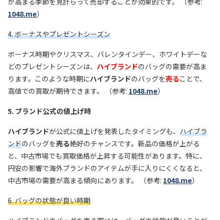
が高まる季節を見計らって売却することが効果的です。 （参考:
1048.me
）
4. ボーナスやプレゼントシーズン
ボーナス時期やクリスマス、バレンタインデー、ホワイトデーな
どのプレゼントシーズンは、
ハイブランド
のバッグの需要が高ま
ります。このような時期に
ハイブランド
のバッグを
売る
ことで、
高値での買取が期待できます。 （参考:
1048.me
）
5. ブランド公式の値上げ時
ハイブランド
が公式に値上げを発表したタイミングも、
ハイブラ
ンド
のバッグを
売る
絶好のチャンスです。新品の価格が上がる
と、中古市場でも買取価格が上昇する可能性があります。特に、
円安の影響で海外ブランドのアイテムが手に入りにくくなると、
中古市場の需要が高まる傾向にあります。 （参考:
1048.me
）
6. バッグの状態が良い時期