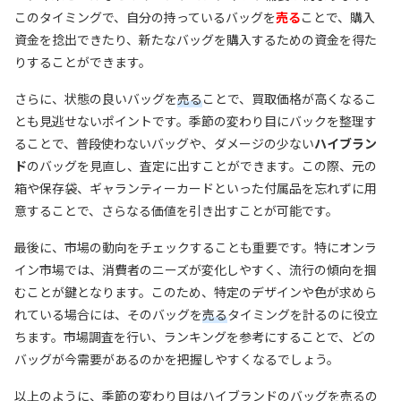
このタイミングで、自分の持っているバッグを
売る
ことで、購入
資金を捻出できたり、新たなバッグを購入するための資金を得た
りすることができます。
さらに、状態の良いバッグを
売る
ことで、買取価格が高くなるこ
とも見逃せないポイントです。季節の変わり目にバックを整理す
ることで、普段使わないバッグや、ダメージの少ない
ハイブラン
ド
のバッグを見直し、査定に出すことができます。この際、元の
箱や保存袋、ギャランティーカードといった付属品を忘れずに用
意することで、さらなる価値を引き出すことが可能です。
最後に、市場の動向をチェックすることも重要です。特にオンラ
イン市場では、消費者のニーズが変化しやすく、流行の傾向を掴
むことが鍵となります。このため、特定のデザインや色が求めら
れている場合には、そのバッグを
売る
タイミングを計るのに役立
ちます。市場調査を行い、ランキングを参考にすることで、どの
バッグが今需要があるのかを把握しやすくなるでしょう。
以上のように、季節の変わり目は
ハイブランド
のバッグを
売る
の