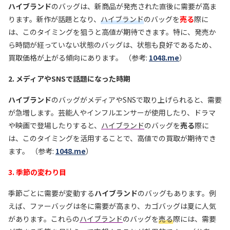
ハイブランド
のバッグは、新商品が発売された直後に需要が高ま
ります。新作が話題となり、
ハイブランド
のバッグを
売る
際に
は、このタイミングを狙うと高値が期待できます。特に、発売か
ら時間が経っていない状態のバッグは、状態も良好であるため、
買取価格が上がる傾向にあります。 （参考:
1048.me
）
2. メディアやSNSで話題になった時期
ハイブランド
のバッグがメディアやSNSで取り上げられると、需要
が急増します。芸能人やインフルエンサーが使用したり、ドラマ
や映画で登場したりすると、
ハイブランド
のバッグを
売る
際に
は、このタイミングを活用することで、高値での買取が期待でき
ます。 （参考:
1048.me
）
3. 季節の変わり目
季節ごとに需要が変動する
ハイブランド
のバッグもあります。例
えば、ファーバッグは冬に需要が高まり、カゴバッグは夏に人気
があります。これらの
ハイブランド
のバッグを
売る
際には、需要