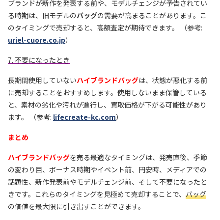
ブランドが新作を発表する前や、モデルチェンジが予告されてい
る時期は、旧モデルの
バッグ
の需要が高まることがあります。こ
のタイミングで売却すると、高額査定が期待できます。 （参考:
uriel-cuore.co.jp
）
7. 不要になったとき
長期間使用していない
ハイブランドバッグ
は、状態が悪化する前
に売却することをおすすめします。使用しないまま保管している
と、素材の劣化や汚れが進行し、買取価格が下がる可能性があり
ます。 （参考:
lifecreate-kc.com
）
まとめ
ハイブランドバッグ
を売る最適なタイミングは、発売直後、季節
の変わり目、ボーナス時期やイベント前、円安時、メディアでの
話題性、新作発表前やモデルチェンジ前、そして不要になったと
きです。これらのタイミングを見極めて売却することで、
バッグ
の価値を最大限に引き出すことができます。