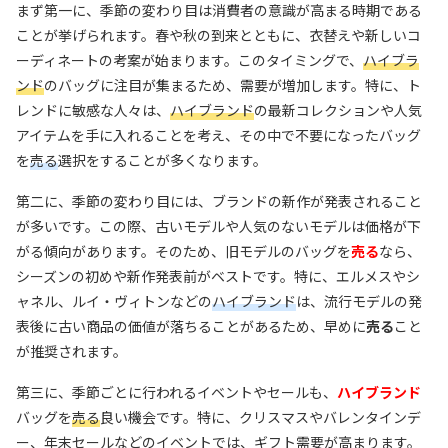
まず第一に、季節の変わり目は消費者の意識が高まる時期である
ことが挙げられます。春や秋の到来とともに、衣替えや新しいコ
ーディネートの考案が始まります。このタイミングで、
ハイブラ
ンド
のバッグに注目が集まるため、需要が増加します。特に、ト
レンドに敏感な人々は、
ハイブランド
の最新コレクションや人気
アイテムを手に入れることを考え、その中で不要になったバッグ
を
売る
選択をすることが多くなります。
第二に、季節の変わり目には、ブランドの新作が発表されること
が多いです。この際、古いモデルや人気のないモデルは価格が下
がる傾向があります。そのため、旧モデルのバッグを
売る
なら、
シーズンの初めや新作発表前がベストです。特に、エルメスやシ
ャネル、ルイ・ヴィトンなどの
ハイブランド
は、流行モデルの発
表後に古い商品の価値が落ちることがあるため、早めに
売る
こと
が推奨されます。
第三に、季節ごとに行われるイベントやセールも、
ハイブランド
バッグを
売る
良い機会です。特に、クリスマスやバレンタインデ
ー、年末セールなどのイベントでは、ギフト需要が高まります。