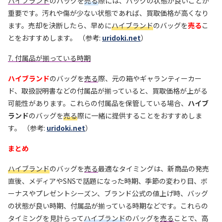
ハイブランド
のバッグを
売る
際には、バッグの状態が良いことが
重要です。汚れや傷が少ない状態であれば、買取価格が高くなり
ます。売却を決断したら、早めに
ハイブランド
のバッグを
売る
こ
とをおすすめします。 （参考:
uridoki.net
）
7. 付属品が揃っている時期
ハイブランド
のバッグを
売る
際、元の箱やギャランティーカー
ド、取扱説明書などの付属品が揃っていると、買取価格が上がる
可能性があります。これらの付属品を保管している場合、
ハイブ
ランド
のバッグを
売る
際に一緒に提供することをおすすめしま
す。 （参考:
uridoki.net
）
まとめ
ハイブランド
のバッグを
売る
最適なタイミングは、新商品の発売
直後、メディアやSNSで話題になった時期、季節の変わり目、ボ
ーナスやプレゼントシーズン、ブランド公式の値上げ時、バッグ
の状態が良い時期、付属品が揃っている時期などです。これらの
タイミングを見計らって
ハイブランド
のバッグを
売る
ことで、高