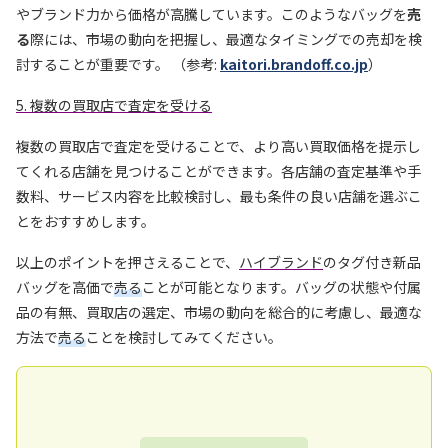
やブランド力から価格が高騰しています。このようなバッグを
売
る
際には、市場の動向を把握し、最適なタイミングでの売却を検
討することが重要です。 （参考:
kaitori.brandoff.co.jp
）
5. 複数の買取店で査定を受ける
複数の買取店で査定を受けることで、より高い買取価格を提示し
てくれる店舗を見つけることができます。各店舗の査定基準や手
数料、サービス内容を比較検討し、最も条件の良い店舗を選ぶこ
とをおすすめします。
以上のポイントを押さえることで、
ハイブランド
のタグ付き新品
バッグを高価で
売る
ことが可能となります。バッグの状態や付属
品の有無、買取店の選定、市場の動向を総合的に考慮し、最適な
方法で
売る
ことを検討してみてください。