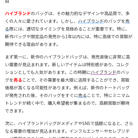
由
ハイブランド
のバッグは、その魅力的なデザインや高品質で、多
くの人々に愛されています。しかし、
ハイブランド
のバッグを
売
る
際には、適切なタイミングを見極めることが重要です。特に、
新作バッグや限定品の発売から1年以内には、特に高値での買取が
期待できる理由があります。
まず第一に、新作のハイブランドバッグは、発売直後に非常に高
い需要が見込まれます。新しいアイテムは特別感があり、コレク
ションとしても人気があります。この時期に
ハイブランド
のバッ
グを
売る
ことで、その需要を最大限に活用することができ、買取
価格が高くなる可能性があります。例えば、新作のトートバッグ
が発売された後、そのバッグをすぐに
売る
ことで、特にミニマム
トレンドが続く中で、購入希望者が集まるので、高額買取が期待
できます。
次に、ハイブランドバッグがメディアやSNSで話題になると、さら
なる需要の増加が見込まれます。インフルエンサーやセレブリテ