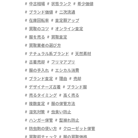
中古相場
状態ランク
希少価値
ブランド価値
二次流通
在庫回転率
査定額アップ
買取のコツ
オンライン査定
服を売る
買取査定
買取業者の選び方
ナチュラル系ブランド
天然素材
古着売却
フリマアプリ
服の手入れ
エシカル消費
ブランド査定
理由
売却
デザイナーズ古着
ブランド服
売るタイミング
高く売る
複数査定
服の保管方法
湿気対策
虫食い防止
ハンガー保管
型崩れ防止
防虫剤の使い方
クローゼット保管
買取前チェック
服の買取価格