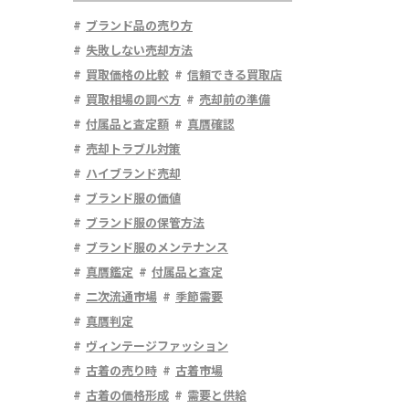
ブランド品の売り方
失敗しない売却方法
買取価格の比較
信頼できる買取店
買取相場の調べ方
売却前の準備
付属品と査定額
真贋確認
売却トラブル対策
ハイブランド売却
ブランド服の価値
ブランド服の保管方法
ブランド服のメンテナンス
真贋鑑定
付属品と査定
二次流通市場
季節需要
真贋判定
ヴィンテージファッション
古着の売り時
古着市場
古着の価格形成
需要と供給