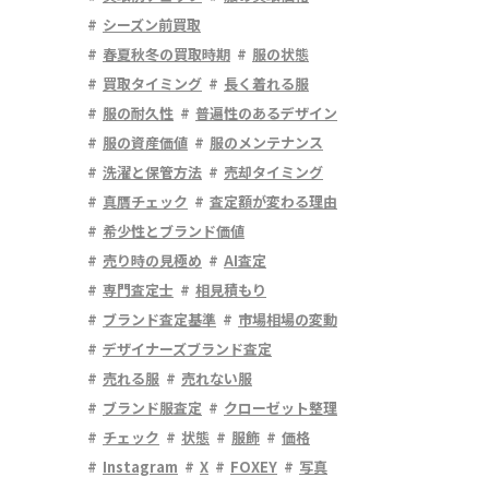
シーズン前買取
春夏秋冬の買取時期
服の状態
買取タイミング
長く着れる服
服の耐久性
普遍性のあるデザイン
服の資産価値
服のメンテナンス
洗濯と保管方法
売却タイミング
真贋チェック
査定額が変わる理由
希少性とブランド価値
売り時の見極め
AI査定
専門査定士
相見積もり
ブランド査定基準
市場相場の変動
デザイナーズブランド査定
売れる服
売れない服
ブランド服査定
クローゼット整理
チェック
状態
服飾
価格
Instagram
X
FOXEY
写真