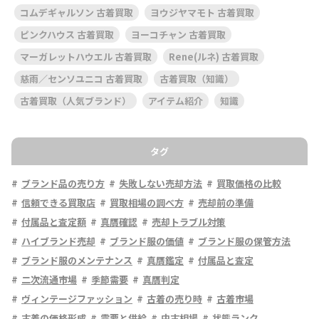
コムデギャルソン 古着買取
ヨウジヤマモト 古着買取
ピンクハウス 古着買取
ヨーコチャン 古着買取
マーガレットハウエル 古着買取
Rene(ルネ) 古着買取
慈雨／センソユニコ 古着買取
古着買取（知識）
古着買取（人気ブランド）
アイテム紹介
知識
タグ
ブランド品の売り方
失敗しない売却方法
買取価格の比較
信頼できる買取店
買取相場の調べ方
売却前の準備
付属品と査定額
真贋確認
売却トラブル対策
ハイブランド売却
ブランド服の価値
ブランド服の保管方法
ブランド服のメンテナンス
真贋鑑定
付属品と査定
二次流通市場
季節需要
真贋判定
ヴィンテージファッション
古着の売り時
古着市場
古着の価格形成
需要と供給
中古相場
状態ランク