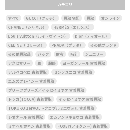
カテゴリ
すべて
GUCCI（グッチ）
買取 宅配
買取
オンライン
CHANEL（シャネル）
HERMÈS（エルメス）
Louis Vuitton（ルイ・ヴィトン）
Dior（ディオール）
CELINE（セリーヌ）
PRADA（プラダ）
その他ブランド
その他買取品
バック
財布
時計
ジュエリー
アクセサリー
靴
服飾
ヨーガンレール 古着買取
アルベロベロ 古着買取
センソユニコ 古着買取
エムズグレイシー 古着買取
プリーツプリーズ／イッセイミヤケ 古着買取
トッカ(TOCCA) 古着買取
イッセイミヤケ 古着買取
TOKUKO 1erVOLトクコプルミエヴォル 古着買取
レオナール 古着買取
エムアンドキョウコ 古着買取
ミナペルホネン 古着買取
FOXEY(フォクシー) 古着買取