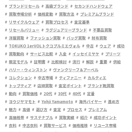
ブランドリセール
高級ブランド
セカンドハンドウェア
買取市場分析
価格変動
買取方法
プレミアムブランド
リサイクルウェア
買取プロセス
査定基準
リセールバリュー
ラグジュアリーブランド
不要品買取
洋服買取
ファッション買取
バッグ買取
財布買取
TOKUKO 1erVOLトクコプルミエヴォル
中古
ウェア
成功
買取動向
サービス比較
入金
イッセイミヤケ
プリーツ
限定モデル
証明書
比較検討
流行
解説
重要
供給
ハリー・ウィンストン
ヴァンクリーフ＆アーペル
コレクション
中古市場
ティファニー
カルティエ
トップティア
店頭買取
査定ポイント
ブランド靴買取
動向
買取価格
20代
30代
40代
定番
ヨウジヤマモト
Yohji Yamamoto
海外バイヤー
進め方
魅力
高値
選び方
査定
プロセス
プレミアム
高価格帯
サステナブル
買取実績
紹介
成功ポイント
衣料
中古衣料
買取サービス
価格推移
リユース市場