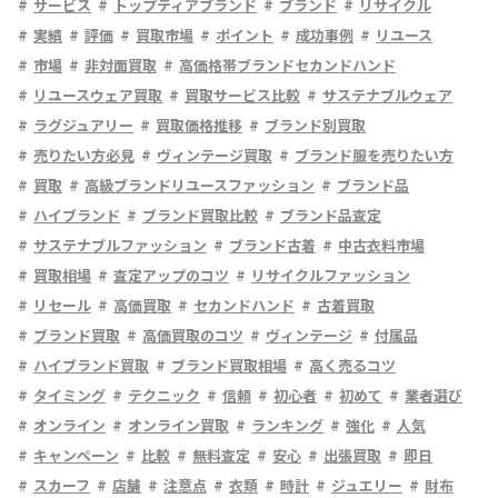
サービス
トップティアブランド
ブランド
リサイクル
実績
評価
買取市場
ポイント
成功事例
リユース
市場
非対面買取
高価格帯ブランドセカンドハンド
リユースウェア買取
買取サービス比較
サステナブルウェア
ラグジュアリー
買取価格推移
ブランド別買取
売りたい方必見
ヴィンテージ買取
ブランド服を売りたい方
買取
高級ブランドリユースファッション
ブランド品
ハイブランド
ブランド買取比較
ブランド品査定
サステナブルファッション
ブランド古着
中古衣料市場
買取相場
査定アップのコツ
リサイクルファッション
リセール
高価買取
セカンドハンド
古着買取
ブランド買取
高価買取のコツ
ヴィンテージ
付属品
ハイブランド買取
ブランド買取相場
高く売るコツ
タイミング
テクニック
信頼
初心者
初めて
業者選び
オンライン
オンライン買取
ランキング
強化
人気
キャンペーン
比較
無料査定
安心
出張買取
即日
スカーフ
店舗
注意点
衣類
時計
ジュエリー
財布