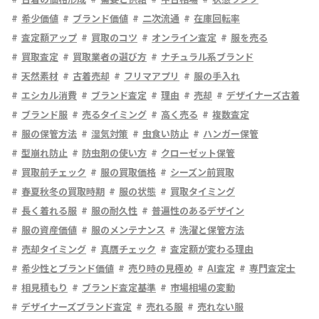
希少価値
ブランド価値
二次流通
在庫回転率
査定額アップ
買取のコツ
オンライン査定
服を売る
買取査定
買取業者の選び方
ナチュラル系ブランド
天然素材
古着売却
フリマアプリ
服の手入れ
エシカル消費
ブランド査定
理由
売却
デザイナーズ古着
ブランド服
売るタイミング
高く売る
複数査定
服の保管方法
湿気対策
虫食い防止
ハンガー保管
型崩れ防止
防虫剤の使い方
クローゼット保管
買取前チェック
服の買取価格
シーズン前買取
春夏秋冬の買取時期
服の状態
買取タイミング
長く着れる服
服の耐久性
普遍性のあるデザイン
服の資産価値
服のメンテナンス
洗濯と保管方法
売却タイミング
真贋チェック
査定額が変わる理由
希少性とブランド価値
売り時の見極め
AI査定
専門査定士
相見積もり
ブランド査定基準
市場相場の変動
デザイナーズブランド査定
売れる服
売れない服