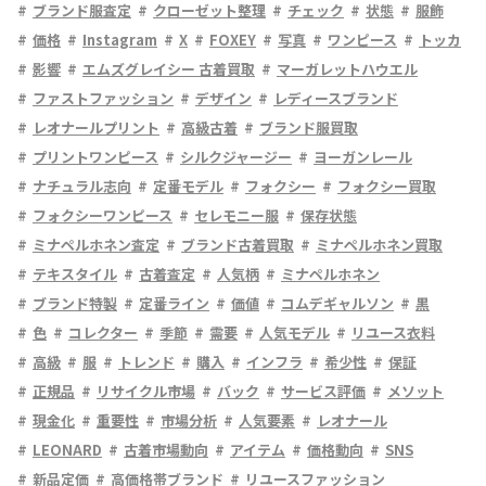
ブランド服査定
クローゼット整理
チェック
状態
服飾
価格
Instagram
X
FOXEY
写真
ワンピース
トッカ
影響
エムズグレイシー 古着買取
マーガレットハウエル
ファストファッション
デザイン
レディースブランド
レオナールプリント
高級古着
ブランド服買取
プリントワンピース
シルクジャージー
ヨーガンレール
ナチュラル志向
定番モデル
フォクシー
フォクシー買取
フォクシーワンピース
セレモニー服
保存状態
ミナペルホネン査定
ブランド古着買取
ミナペルホネン買取
テキスタイル
古着査定
人気柄
ミナペルホネン
ブランド特製
定番ライン
価値
コムデギャルソン
黒
色
コレクター
季節
需要
人気モデル
リユース衣料
高級
服
トレンド
購入
インフラ
希少性
保証
正規品
リサイクル市場
バック
サービス評価
メソット
現金化
重要性
市場分析
人気要素
レオナール
LEONARD
古着市場動向
アイテム
価格動向
SNS
新品定価
高価格帯ブランド
リユースファッション