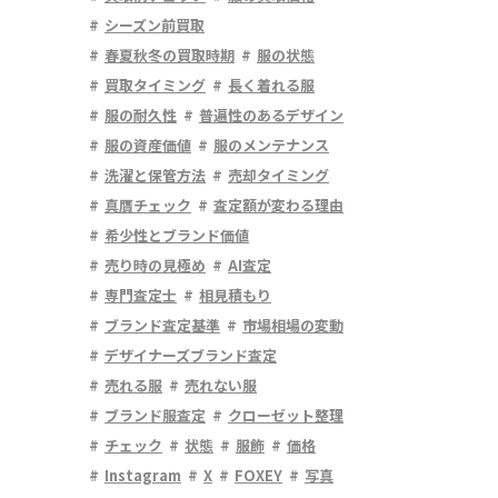
シーズン前買取
春夏秋冬の買取時期
服の状態
買取タイミング
長く着れる服
服の耐久性
普遍性のあるデザイン
服の資産価値
服のメンテナンス
洗濯と保管方法
売却タイミング
真贋チェック
査定額が変わる理由
希少性とブランド価値
売り時の見極め
AI査定
専門査定士
相見積もり
ブランド査定基準
市場相場の変動
デザイナーズブランド査定
売れる服
売れない服
ブランド服査定
クローゼット整理
チェック
状態
服飾
価格
Instagram
X
FOXEY
写真