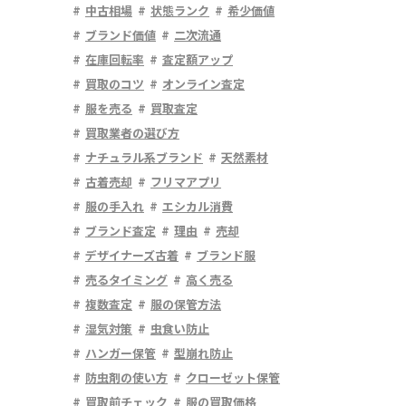
中古相場
状態ランク
希少価値
ブランド価値
二次流通
在庫回転率
査定額アップ
買取のコツ
オンライン査定
服を売る
買取査定
買取業者の選び方
ナチュラル系ブランド
天然素材
古着売却
フリマアプリ
服の手入れ
エシカル消費
ブランド査定
理由
売却
デザイナーズ古着
ブランド服
売るタイミング
高く売る
複数査定
服の保管方法
湿気対策
虫食い防止
ハンガー保管
型崩れ防止
防虫剤の使い方
クローゼット保管
買取前チェック
服の買取価格