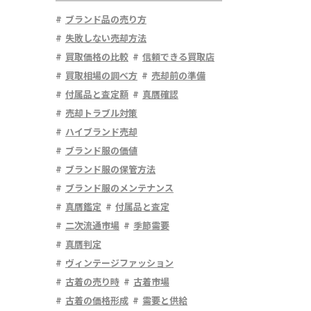
ブランド品の売り方
失敗しない売却方法
買取価格の比較
信頼できる買取店
買取相場の調べ方
売却前の準備
付属品と査定額
真贋確認
売却トラブル対策
ハイブランド売却
ブランド服の価値
ブランド服の保管方法
ブランド服のメンテナンス
真贋鑑定
付属品と査定
二次流通市場
季節需要
真贋判定
ヴィンテージファッション
古着の売り時
古着市場
古着の価格形成
需要と供給