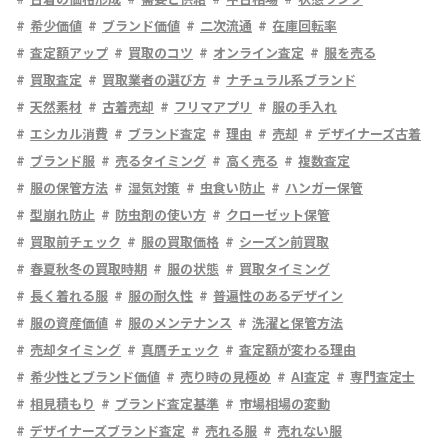
希少価値
ブランド価値
二次流通
在庫回転率
査定額アップ
買取のコツ
オンライン査定
服を売る
買取査定
買取業者の選び方
ナチュラル系ブランド
天然素材
古着売却
フリマアプリ
服の手入れ
エシカル消費
ブランド査定
理由
売却
デザイナーズ古着
ブランド服
売るタイミング
高く売る
複数査定
服の保管方法
湿気対策
虫食い防止
ハンガー保管
型崩れ防止
防虫剤の使い方
クローゼット保管
買取前チェック
服の買取価格
シーズン前買取
春夏秋冬の買取時期
服の状態
買取タイミング
長く着れる服
服の耐久性
普遍性のあるデザイン
服の資産価値
服のメンテナンス
洗濯と保管方法
売却タイミング
真贋チェック
査定額が変わる理由
希少性とブランド価値
売り時の見極め
AI査定
専門査定士
相見積もり
ブランド査定基準
市場相場の変動
デザイナーズブランド査定
売れる服
売れない服