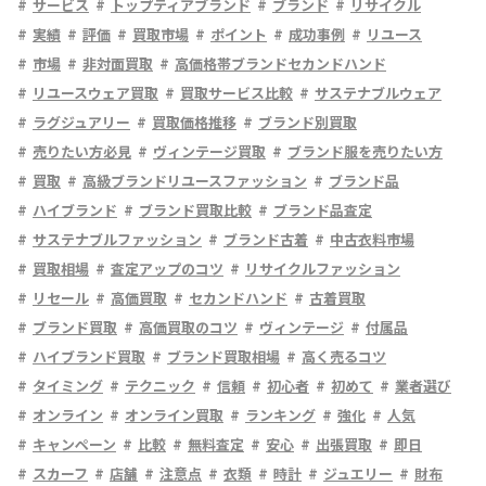
サービス
トップティアブランド
ブランド
リサイクル
実績
評価
買取市場
ポイント
成功事例
リユース
市場
非対面買取
高価格帯ブランドセカンドハンド
リユースウェア買取
買取サービス比較
サステナブルウェア
ラグジュアリー
買取価格推移
ブランド別買取
売りたい方必見
ヴィンテージ買取
ブランド服を売りたい方
買取
高級ブランドリユースファッション
ブランド品
ハイブランド
ブランド買取比較
ブランド品査定
サステナブルファッション
ブランド古着
中古衣料市場
買取相場
査定アップのコツ
リサイクルファッション
リセール
高価買取
セカンドハンド
古着買取
ブランド買取
高価買取のコツ
ヴィンテージ
付属品
ハイブランド買取
ブランド買取相場
高く売るコツ
タイミング
テクニック
信頼
初心者
初めて
業者選び
オンライン
オンライン買取
ランキング
強化
人気
キャンペーン
比較
無料査定
安心
出張買取
即日
スカーフ
店舗
注意点
衣類
時計
ジュエリー
財布