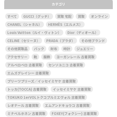
カテゴリ
すべて
GUCCI（グッチ）
買取 宅配
買取
オンライン
CHANEL（シャネル）
HERMÈS（エルメス）
Louis Vuitton（ルイ・ヴィトン）
Dior（ディオール）
CELINE（セリーヌ）
PRADA（プラダ）
その他ブランド
その他買取品
バック
財布
時計
ジュエリー
アクセサリー
靴
服飾
ヨーガンレール 古着買取
アルベロベロ 古着買取
センソユニコ 古着買取
エムズグレイシー 古着買取
プリーツプリーズ／イッセイミヤケ 古着買取
トッカ(TOCCA) 古着買取
イッセイミヤケ 古着買取
TOKUKO 1erVOLトクコプルミエヴォル 古着買取
レオナール 古着買取
エムアンドキョウコ 古着買取
ミナペルホネン 古着買取
FOXEY(フォクシー) 古着買取