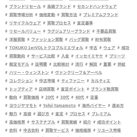
ブランドリセール
高級ブランド
セカンドハンドウェア
買取市場分析
価格変動
買取方法
プレミアムブランド
リサイクルウェア
買取プロセス
査定基準
リセールバリュー
ラグジュアリーブランド
不要品買取
洋服買取
ファッション買取
バッグ買取
財布買取
TOKUKO 1erVOLトクコプルミエヴォル
中古
ウェア
成功
買取動向
サービス比較
入金
イッセイミヤケ
プリーツ
限定モデル
証明書
比較検討
流行
解説
重要
供給
ハリー・ウィンストン
ヴァンクリーフ＆アーペル
コレクション
中古市場
ティファニー
カルティエ
トップティア
店頭買取
査定ポイント
ブランド靴買取
動向
買取価格
20代
30代
40代
定番
ヨウジヤマモト
Yohji Yamamoto
海外バイヤー
進め方
魅力
高値
選び方
査定
プロセス
プレミアム
高価格帯
サステナブル
買取実績
紹介
成功ポイント
衣料
中古衣料
買取サービス
価格推移
リユース市場