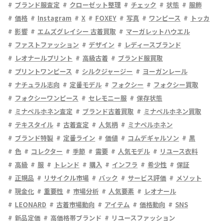
ブランド服査定
クローゼット整理
チェック
状態
服飾
価格
Instagram
X
FOXEY
写真
ワンピース
トッカ
影響
エムズグレイシー 古着買取
マーガレットハウエル
ファストファッション
デザイン
レディースブランド
レオナールプリント
高級古着
ブランド服買取
プリントワンピース
シルクジャージー
ヨーガンレール
ナチュラル志向
定番モデル
フォクシー
フォクシー買取
フォクシーワンピース
セレモニー服
保存状態
ミナペルホネン査定
ブランド古着買取
ミナペルホネン買取
テキスタイル
古着査定
人気柄
ミナペルホネン
ブランド特製
定番ライン
価値
コムデギャルソン
黒
色
コレクター
季節
需要
人気モデル
リユース衣料
高級
服
トレンド
購入
インフラ
希少性
保証
正規品
リサイクル市場
バック
サービス評価
メソット
現金化
重要性
市場分析
人気要素
レオナール
LEONARD
古着市場動向
アイテム
価格動向
SNS
新品定価
高価格帯ブランド
リユースファッション