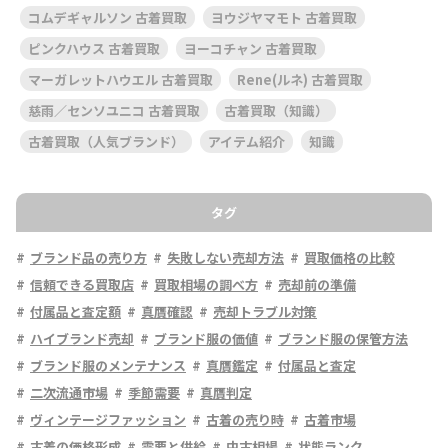
コムデギャルソン 古着買取
ヨウジヤマモト 古着買取
ピンクハウス 古着買取
ヨーコチャン 古着買取
マーガレットハウエル 古着買取
Rene(ルネ) 古着買取
慈雨／センソユニコ 古着買取
古着買取（知識）
古着買取（人気ブランド）
アイテム紹介
知識
タグ
ブランド品の売り方
失敗しない売却方法
買取価格の比較
信頼できる買取店
買取相場の調べ方
売却前の準備
付属品と査定額
真贋確認
売却トラブル対策
ハイブランド売却
ブランド服の価値
ブランド服の保管方法
ブランド服のメンテナンス
真贋鑑定
付属品と査定
二次流通市場
季節需要
真贋判定
ヴィンテージファッション
古着の売り時
古着市場
古着の価格形成
需要と供給
中古相場
状態ランク