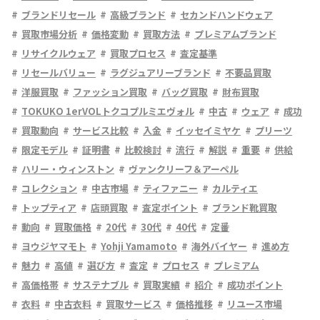
ブランドリセール
高級ブランド
セカンドハンドウェア
買取市場分析
価格変動
買取方法
プレミアムブランド
リサイクルウェア
買取プロセス
査定基準
リセールバリュー
ラグジュアリーブランド
不要品買取
洋服買取
ファッション買取
バッグ買取
財布買取
TOKUKO 1erVOLトクコプルミエヴォル
中古
ウェア
成功
買取動向
サービス比較
入金
イッセイミヤケ
プリーツ
限定モデル
証明書
比較検討
流行
解説
重要
供給
ハリー・ウィンストン
ヴァンクリーフ＆アーペル
コレクション
中古市場
ティファニー
カルティエ
トップティア
店頭買取
査定ポイント
ブランド靴買取
動向
買取価格
20代
30代
40代
定番
ヨウジヤマモト
Yohji Yamamoto
海外バイヤー
進め方
魅力
高値
選び方
査定
プロセス
プレミアム
高価格帯
サステナブル
買取実績
紹介
成功ポイント
衣料
中古衣料
買取サービス
価格推移
リユース市場