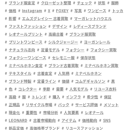
ブランド服査定
クローゼット整理
チェック
状態
服飾
価格
Instagram
X
FOXEY
写真
ワンピース
トッカ
影響
エムズグレイシー 古着買取
マーガレットハウエル
ファストファッション
デザイン
レディースブランド
レオナールプリント
高級古着
ブランド服買取
プリントワンピース
シルクジャージー
ヨーガンレール
ナチュラル志向
定番モデル
フォクシー
フォクシー買取
フォクシーワンピース
セレモニー服
保存状態
ミナペルホネン査定
ブランド古着買取
ミナペルホネン買取
テキスタイル
古着査定
人気柄
ミナペルホネン
ブランド特製
定番ライン
価値
コムデギャルソン
黒
色
コレクター
季節
需要
人気モデル
リユース衣料
高級
服
トレンド
購入
インフラ
希少性
保証
正規品
リサイクル市場
バック
サービス評価
メソット
現金化
重要性
市場分析
人気要素
レオナール
LEONARD
古着市場動向
アイテム
価格動向
SNS
新品定価
高価格帯ブランド
リユースファッション