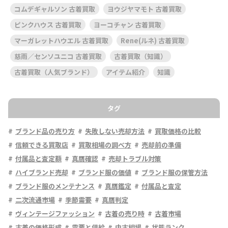
コムデギャルソン 古着買取
ヨウジヤマモト 古着買取
ピンクハウス 古着買取
ヨーコチャン 古着買取
マーガレットハウエル 古着買取
Rene(ルネ) 古着買取
慈雨／センソユニコ 古着買取
古着買取（知識）
古着買取（人気ブランド）
アイテム紹介
知識
タグ
ブランド品の売り方
失敗しない売却方法
買取価格の比較
信頼できる買取店
買取相場の調べ方
売却前の準備
付属品と査定額
真贋確認
売却トラブル対策
ハイブランド売却
ブランド服の価値
ブランド服の保管方法
ブランド服のメンテナンス
真贋鑑定
付属品と査定
二次流通市場
季節需要
真贋判定
ヴィンテージファッション
古着の売り時
古着市場
古着の価格形成
需要と供給
中古相場
状態ランク