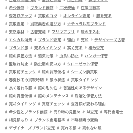
希少価値
ブランド価値
二次流通
在庫回転率
査定額アップ
買取のコツ
オンライン査定
服を売る
買取査定
買取業者の選び方
ナチュラル系ブランド
天然素材
古着売却
フリマアプリ
服の手入れ
エシカル消費
ブランド査定
理由
売却
デザイナーズ古着
ブランド服
売るタイミング
高く売る
複数査定
服の保管方法
湿気対策
虫食い防止
ハンガー保管
型崩れ防止
防虫剤の使い方
クローゼット保管
買取前チェック
服の買取価格
シーズン前買取
春夏秋冬の買取時期
服の状態
買取タイミング
長く着れる服
服の耐久性
普遍性のあるデザイン
服の資産価値
服のメンテナンス
洗濯と保管方法
売却タイミング
真贋チェック
査定額が変わる理由
希少性とブランド価値
売り時の見極め
AI査定
専門査定士
相見積もり
ブランド査定基準
市場相場の変動
デザイナーズブランド査定
売れる服
売れない服