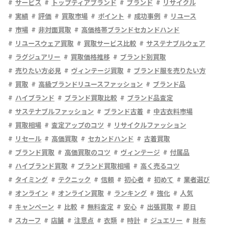
サービス
トップティアブランド
ブランド
リサイクル
実績
評価
買取市場
ポイント
成功事例
リユース
市場
非対面買取
高価格帯ブランドセカンドハンド
リユースウェア買取
買取サービス比較
サステナブルウェア
ラグジュアリー
買取価格推移
ブランド別買取
売りたい方必見
ヴィンテージ買取
ブランド服を売りたい方
買取
高級ブランドリユースファッション
ブランド品
ハイブランド
ブランド買取比較
ブランド品査定
サステナブルファッション
ブランド古着
中古衣料市場
買取相場
査定アップのコツ
リサイクルファッション
リセール
高価買取
セカンドハンド
古着買取
ブランド買取
高価買取のコツ
ヴィンテージ
付属品
ハイブランド買取
ブランド買取相場
高く売るコツ
タイミング
テクニック
信頼
初心者
初めて
業者選び
オンライン
オンライン買取
ランキング
強化
人気
キャンペーン
比較
無料査定
安心
出張買取
即日
スカーフ
店舗
注意点
衣類
時計
ジュエリー
財布