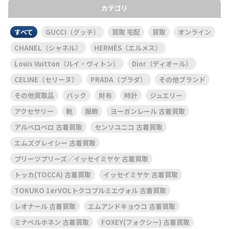
カテゴリ
すべて
GUCCI（グッチ）
買取 宅配
買取
オンライン
CHANEL（シャネル）
HERMÈS（エルメス）
Louis Vuitton（ルイ・ヴィトン）
Dior（ディオール）
CELINE（セリーヌ）
PRADA（プラダ）
その他ブランド
その他買取品
バック
財布
時計
ジュエリー
アクセサリー
靴
服飾
ヨーガンレール 古着買取
アルベロベロ 古着買取
センソユニコ 古着買取
エムズグレイシー 古着買取
プリーツプリーズ／イッセイミヤケ 古着買取
トッカ(TOCCA) 古着買取
イッセイミヤケ 古着買取
TOKUKO 1erVOLトクコプルミエヴォル 古着買取
レオナール 古着買取
エムアンドキョウコ 古着買取
ミナペルホネン 古着買取
FOXEY(フォクシー) 古着買取