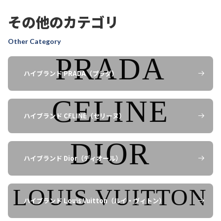
ミナペルホネン（mina perhonen）
その他のカテゴリ
の買取価格は、アイテムの種類、デ
スタッフ
ザイン、テキスタイル、カラー、サ
Other Category
イズ、状態、需要により異なりま
す。特にtambourine、forest
parade、anemoneなどの人気テキ
ハイブランド PRADA（プラダ）
スタイルや、状態が良いアイテムは
高価買取の対象となります。
ハイブランド CELINE（セリーヌ）
ミナペルホネン（mina perhonen）
を複数売りたい場合、まとめて買取
ハイブランド Dior（ディオール）
お客様
はできますか？
ハイブランド Louis Vuitton（ルイ・ヴィトン）
はい、ミナペルホネン（mina