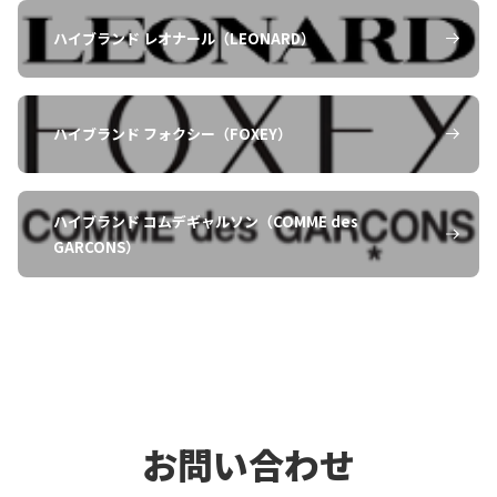
スタッフ
ン（mina perhonen）の買取を簡単
ハイブランド レオナール（LEONARD）
にお申し込みいただけます。ご自宅
から査定依頼ができるため、店頭に
お持ち込みいただく時間がない方に
ハイブランド フォクシー（FOXEY）
も便利です。
ハイブランド コムデギャルソン（COMME des
ミナペルホネン（mina perhonen）
GARCONS）
の買取には、どのくらいの時間がか
お客様
かりますか？
通常、ミナペルホネン（mina
perhonen）の買取には、査定から
お問い合わせ
スタッフ
お支払いまで3営業日ほどお時間を