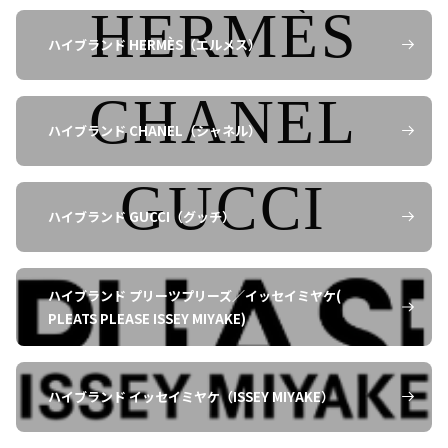
perhonen）のまとめて買取も可能
ハイブランド HERMÈS（エルメス）
スタッフ
です。ワンピース、トップス、スカ
ート、パンツ、コート、バッグ、小
物など複数アイテムを一括査定する
ハイブランド CHANEL（シャネル）
ことで、さらに高価買取になる場合
があります。
ハイブランド GUCCI（グッチ）
ミナペルホネン（mina perhonen）
の買取をオンラインで依頼できます
ハイブランド プリーツプリーズ／イッセイミヤケ(
お客様
か？
PLEATS PLEASE ISSEY MIYAKE)
ハイブランド イッセイミヤケ（ISSEY MIYAKE）
もちろん可能です。オンライン査定
フォームを利用して、ミナペルホネ