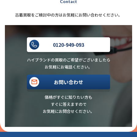
いただいております。ただし、点数
Contact
や混雑状況、確認が必要なアイテム
古着買取をご検討中の方はお気軽にお問い合わせください。
の内容によって多少前後する場合が
ございます。
0120-949-093
ミナペルホネン（mina perhonen）
の買取について、詳しく教えていた
ハイブランドの買取のご希望がございましたら
お気軽にお電話ください。
お客様
だきありがとうございました。
お問い合わせ
価格がすぐに知りたい方も
こちらこそありがとうございます。
すぐに答えますので
ミナペルホネン（mina perhonen）
お気軽にお問合せください。
スタッフ
の買取について、さらにご不明点が
ございましたら「
お問い合わせ
」よ
りお気軽にご連絡ください。