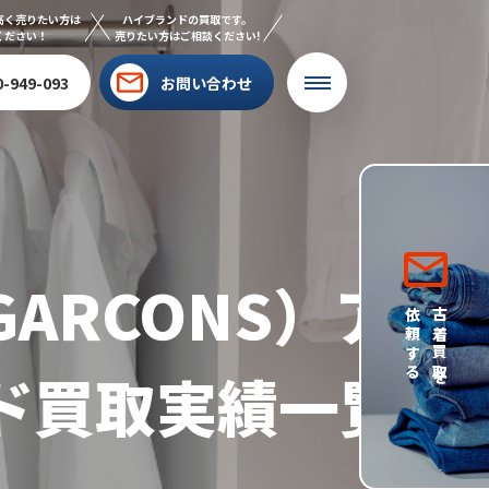
高く売りたい方は
ハイブランドの買取です。
ください！
売りたい方はご相談ください!
0-949-093
お問い合わせ
GARCONS）ア
依頼する
古着買取を
ド買取実績一覧