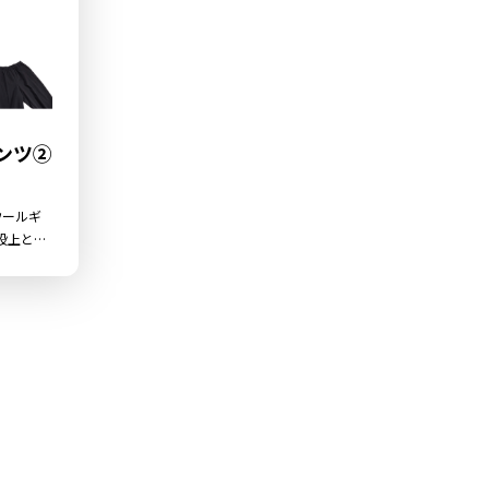
ンツ②
ウールギ
股上と裾
シルエッ
地と上質
。