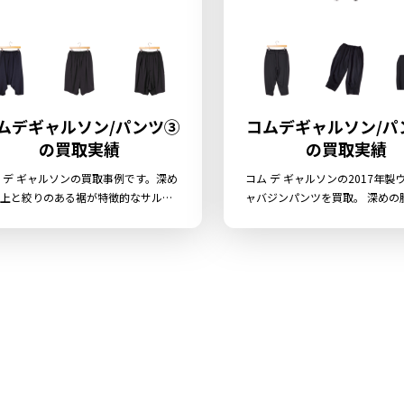
ムデギャルソン/パンツ③
コムデギャルソン/パ
の買取実績
の買取実績
 デ ギャルソンの買取事例です。深め
コム デ ギャルソンの2017年製
上と絞りのある裾が特徴的なサルエ
ャバジンパンツを買取。 深めの
ンツで、ゆったりとしたシルエット
に向かって絞られたクロップド
らもモードな雰囲気を演出。さらり
トが特徴で、ゆとりある履き心
たウールギャバジン素材が季節を問
な素材感が人気のアイテムです
活躍します。