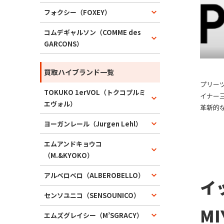
フォクシー（FOXEY）
コムデギャルソン（COMME des
GARCONS）
買取ハイブランド一覧
プリー
TOKUKO 1erVOL（トクコプルミ
イナー
エヴォル）
革新的
自の技
ヨーガンレール（Jurgen Lehl）
伸縮性
兼ね備
エムアンドキョウコ
入れが
（M.&KYOKO）
広く愛
アルベロベロ（ALBEROBELLO）
ありな
イ
いプリ
センソユニコ（SENSOUNICO）
ます。
M
問わず
エムズグレイシー（M’SGRACY）
ブルな