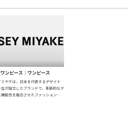
での革新性と実用性を兼ね備えたブラ
ン業界での革新性と実用性を兼ね
して、国内外で高く評価されています。
ンドとして、国内外で高く評価さ
、プリーツプリーズのカットソーは中
さらに、プリーツプリーズのスカ
でも高い人気を誇り、品質の劣化が少な
性と時代を超えるデザイン性から
リユースでも美しさを保ちやすく、持
も高い人気を誇り、長く価値を保
なファッションとしての価値も注目さ
して注目されています。
ます。
ワンピース｜ワンピース
イミヤケは、日本を代表するデザイナ
一生が設立したブランドで、革新的なデ
と機能性を融合させたファッションを
ています。特徴的なのは、衣服をアート
ノロジーとして捉える姿勢で、布地やシ
トの可能性を探求する実験的なアプロ
す。代表作のプリーツ加工は、軽量で伸
あり、シワになりにくい高機能素材とし