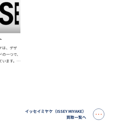
ト
ケは、デザ
ドの一つで、
ています。独
は、軽量で
な着心地を
なりにくく手
旅行まで幅
はシンプルで
ート性の高
性を引き立て
イッセイミヤケ（ISSEY MIYAKE）
年齢や性別を
買取一覧へ
す。サステナ
、ファッショ