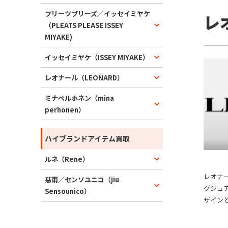
て広く
プリーツプリーズ／イッセイミヤケ
レ
ムレス
（PLEATS PLEASE ISSEY
ず幅広
MIYAKE)
理念を
イッセイミヤケ（ISSEY MIYAKE）
環境へ
は、美
レオナール（LEONARD）
内外か
に、イ
ミナペルホネン（mina
ザイン
perhonen）
人気を
の両面
ハイブランドアイテム買取
ルネ（Rene）
レオナー
慈雨／センソユニコ（jiu
グジュ
Sensounico）
ザイン
独自の
かく伸