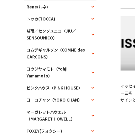
ン業界
Rene(ルネ)
ンドと
トッカ(TOCCA)
さらに
古市場
慈雨／センソユニコ（JIU／
いため
SENSOUNICO）
続可能
れてい
コムデギャルソン（COMME des
GARCONS）
ヨウジヤマモト（Yohji
Yamamoto）
イッセ
ピンクハウス（PINK HOUSE）
ー三宅
ヨーコチャン（YOKO CHAN）
ザイン
展開し
マーガレットハウエル
やテク
（MARGARET HOWELL）
ルエッ
ーチで
FOXEY(フォクシー)
縮性が