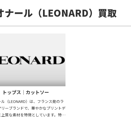
知られています。また、シンプルでタイ
オナール（LEONARD）買取
なデザインが多く、性別や年齢を問わ
い層に愛されています。サステナブルな
重視し、素材選びや生産工程において
の配慮も行っています。イッセイミヤケ
しさと実用性を兼ね備えた革新性で、国
ら高い評価を受けるブランドです。さら
ッセイミヤケのワンピースは独自のデ
性と品質の高さから古着市場でも高い
集めており、ファッション性と資産価値
で注目されています。
トップス｜カットソー
ル（LEONARD）は、フランス発のラ
アリーブランドで、華やかなプリントデ
と上質な素材を特徴としています。特に
技術で作られるジャージ素材は、柔ら
縮性があり、快適な着心地を提供しま