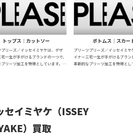
トップス｜カットソー
ボトムス｜スカー
ツプリーズ／イッセイミヤケは、デザ
プリーツプリーズ／イッセイミヤ
三宅一生が手がけるブランドの一つで、
イナー三宅一生が手がけるブラン
なプリーツ加工を特徴としています。独
革新的なプリーツ加工を特徴とし
術で作られたプリーツ素材は、軽量で
自の技術で作られたプリーツ素材
に優れ、動きやすさと快適な着心地を
伸縮性に優れ、動きやすさと快適
えています。また、シワになりにくく手
兼ね備えています。また、シワに
簡単なため、日常使いから旅行まで幅
入れが簡単なため、日常使いから
用されています。デザインはシンプルで
広く愛用されています。デザイン
がら大胆なカラー展開やアート性の高
ありながら大胆なカラー展開やア
ッセイミヤケ（ISSEY
ントを取り入れており、個性を引き立て
いプリントを取り入れており、個
多様な体型にフィットし、年齢や性別を
ます。多様な体型にフィットし、
IYAKE）買取
誰もが楽しめる点も魅力です。サステナ
問わず誰もが楽しめる点も魅力で
製品作りにも注力しており、ファッショ
ブルな製品作りにも注力しており